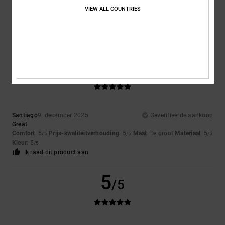
Isabel
8. januari 2026
Geverifieerde aankoop
VIEW ALL COUNTRIES
The jacket is lovely, but it arrived in the wrong size
Comfort
: 5
Prijs-kwaliteitverhouding
: 5
Maat
: Te groot
Materiaal
: 5
/5
/5
/5
Kleur
: 5
/5
5
/5
Santiago
9. december 2025
Geverifieerde aankoop
Great
Comfort
: 5
Prijs-kwaliteitverhouding
: 5
Maat
: Te groot
Materiaal
: 5
/5
/5
/5
Kleur
: 5
/5
Ik raad dit product aan
5
/5