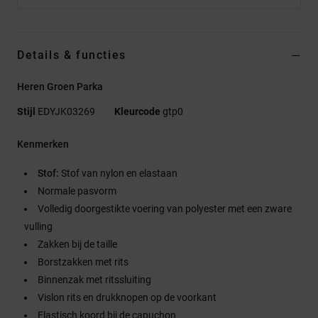
Details & functies
Heren Groen Parka
Stijl
EDYJK03269
Kleurcode
gtp0
Kenmerken
Stof:
Stof van nylon en elastaan
Normale pasvorm
Volledig doorgestikte voering van polyester met een zware
vulling
Zakken bij de taille
Borstzakken met rits
Binnenzak met ritssluiting
Vislon rits en drukknopen op de voorkant
Elastisch koord bij de capuchon