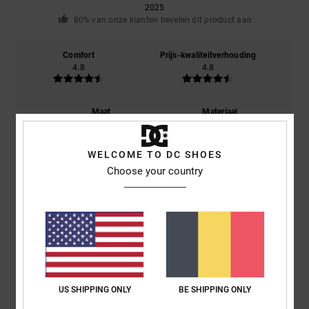
2025
80% van onze klanten bevelen dit product aan
Comfort
Prijs-kwaliteitverhouding
4.8
4.8
Maat
Materiaal
5.0
Te klein
Te groot
WELCOME TO DC SHOES
Kleur
Choose your country
4.8
5
/5
US SHIPPING ONLY
BE SHIPPING ONLY