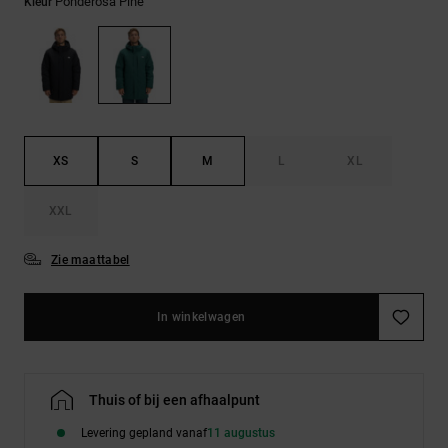
FAQ
Ponderosa Pine
Kleur
Riemen &
bekijken
portemonnees
XS
S
M
L
XL
XXL
Zie maattabel
In winkelwagen
Thuis of bij een afhaalpunt
Levering gepland vanaf
11 augustus