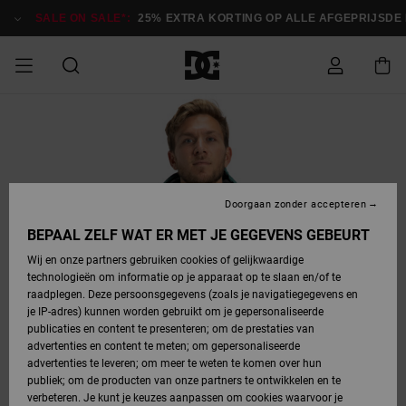
Ga
naar
SALE ON SALE*:
25% EXTRA KORTING OP ALLE AFGEPRIJSDE ITE
Productinformatie
SALE
HEREN SALE
ESSENTIALS
ESSENTIALS
ESSENTIALS
SKATESHOP
SNOWBOARDSHOP
français
Toegang tot
Schoenen
Schoenen
Sale schoenen
Stag
Astrix
Nieuwe
Nieuwe
Petten &
Chelsea
Pixie
Nieuwe
Snowboardjassen
Court Graffik
Nieuwe
Nieuwe
Petten &
Skateschoenen
Team
Snowboardjassen
Snowboardschoen
Boots
mijn bestelling
Collectie
Collectie
hoeden
Collectie
Collectie
Collectie
hoeden
HEREN
DAMES SALE
HIGHLIGHTS
HIGHLIGHTS
SCHOENEN
GEMEENSCHAP
DAMES
Nederlands
Kleding
Snow
Kleding
Court Graffik
Ducati
Court Graffik
Astrix
Snowboardbroeken
Pure
Alles
Snowboardbroeken
Snowboardjassen
Snowboardjassen
Levering
SNOWBOARDSHOP
Skateschoenen
Sweatshirts
Mutsen
Sneakers
Skate
T-Shirts
Mutsen
weergeven
Doorgaan zonder accepteren
DAMES
KINDEREN
SCHOENEN
SCHOENEN
KLEDING
Accessoires
Sale
Lynx
DC Command
View All
DC Command
Alles
Stag
Snowboardschoen
Snowboardbroeken
Snowboardbroeken
BEPAAL ZELF WAT ER MET JE GEGEVENS GEBEURT
Retouren
SALE
KINDEREN
accessoires
Sneakers
T-Shirts
Tassen &
Skate
weergeven
Baby schoenen
Hoodies &
Tassen &
Wij en onze partners gebruiken cookies of gelijkwaardige
SNOWBOARDSHOP
rugzakken
sweatshirts
rugzakken
technologieën om informatie op je apparaat op te slaan en/of te
KINDEREN
KLEDING
KLEDING
ACCESSOIRES
SNOW
Pure
Manteca
Manteca
Winterlaarzen
Accessoires
Mutsen
raadplegen. Deze persoonsgegevens (zoals je navigatiegegevens en
Betaling
Sale snow-
Slippers
Overhemden
Slippers
Sneakers
je IP-adres) kunnen worden gebruikt om je gepersonaliseerde
artikelen
Alles
Jasjes &
Alles
publicaties en content te presenteren; om de prestaties van
SKATE
ACCESSOIRES
T-Shirts
Net
Construct
Best Sellers
Polair fleeces
Alles
Alles
weergeven
jassen
weergeven
advertenties en content te meten; om gepersonaliseerde
Giftcard
Winterlaarzen
Jeans
Snowboardschoen
Alles
& softshells
weergeven
weergeven
advertenties te leveren; om meer te weten te komen over hun
Jasjes &
weergeven
publiek; om de producten van onze partners te ontwikkelen en te
COURT
Jasjes &
Alles
Ascend
jassen
Overhemden
verbeteren. Je kunt je keuzes aanpassen om cookies waarvoor je
Quiksilver
GRAFFIK
jassen
weergeven
Snowboardschoen
Jasjes &
Unisex
Mutsen