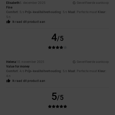
Elisabeth
5. december 2025
Geverifieerde aankoop
Fine
Comfort
: 5
Prijs-kwaliteitverhouding
: 5
Maat
: Perfecte maat
Kleur
:
/5
/5
5
/5
Ik raad dit product aan
4
/5
Helena
10. november 2025
Geverifieerde aankoop
Value for money
Comfort
: 4
Prijs-kwaliteitverhouding
: 5
Maat
: Perfecte maat
Kleur
:
/5
/5
4
/5
Ik raad dit product aan
5
/5