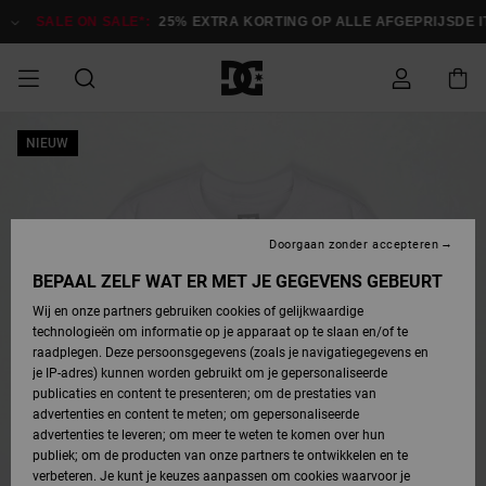
Ga
naar
SALE ON SALE*:
25% EXTRA KORTING OP ALLE AFGEPRIJSDE IT
Productinformatie
SALE
NIEUW
HEREN SALE
ESSENTIALS
ESSENTIALS
ESSENTIALS
SKATESHOP
SNOWBOARDSHOP
français
Toegang tot
Schoenen
Schoenen
Sale schoenen
Stag
Astrix
Nieuwe
Nieuwe
Petten &
Chelsea
Pixie
Nieuwe
Snowboardjassen
Court Graffik
Nieuwe
Nieuwe
Petten &
Skateschoenen
Team
Snowboardjassen
Snowboardschoen
Boots
mijn bestelling
Collectie
Collectie
hoeden
Collectie
Collectie
Collectie
hoeden
HEREN
DAMES SALE
HIGHLIGHTS
HIGHLIGHTS
SCHOENEN
GEMEENSCHAP
DAMES
Nederlands
Kleding
Snow
Kleding
Court Graffik
Ducati
Court Graffik
Astrix
Snowboardbroeken
Pure
Alles
Snowboardbroeken
Snowboardjassen
Snowboardjassen
Levering
SNOWBOARDSHOP
Skateschoenen
Sweatshirts
Mutsen
Sneakers
Skate
T-Shirts
Mutsen
weergeven
Doorgaan zonder accepteren
DAMES
KINDEREN
SCHOENEN
SCHOENEN
KLEDING
Accessoires
Sale
Lynx
DC Command
View All
DC Command
Alles
Stag
Snowboardschoen
Snowboardbroeken
Snowboardbroeken
BEPAAL ZELF WAT ER MET JE GEGEVENS GEBEURT
Retouren
SALE
KINDEREN
accessoires
Sneakers
T-Shirts
Tassen &
Skate
weergeven
Baby schoenen
Hoodies &
Tassen &
Wij en onze partners gebruiken cookies of gelijkwaardige
SNOWBOARDSHOP
rugzakken
sweatshirts
rugzakken
technologieën om informatie op je apparaat op te slaan en/of te
KINDEREN
KLEDING
KLEDING
ACCESSOIRES
SNOW
Pure
Manteca
Manteca
Winterlaarzen
Accessoires
Mutsen
raadplegen. Deze persoonsgegevens (zoals je navigatiegegevens en
Betaling
Sale snow-
Slippers
Overhemden
Slippers
Sneakers
je IP-adres) kunnen worden gebruikt om je gepersonaliseerde
artikelen
Alles
Jasjes &
Alles
publicaties en content te presenteren; om de prestaties van
SKATE
ACCESSOIRES
T-Shirts
Net
Construct
Best Sellers
Polair fleeces
Alles
Alles
weergeven
jassen
weergeven
advertenties en content te meten; om gepersonaliseerde
Giftcard
Winterlaarzen
Jeans
Snowboardschoen
Alles
& softshells
weergeven
weergeven
advertenties te leveren; om meer te weten te komen over hun
Jasjes &
weergeven
publiek; om de producten van onze partners te ontwikkelen en te
COURT
Jasjes &
Alles
Ascend
jassen
Overhemden
verbeteren. Je kunt je keuzes aanpassen om cookies waarvoor je
Quiksilver
GRAFFIK
jassen
weergeven
Snowboardschoen
Jasjes &
Unisex
Mutsen