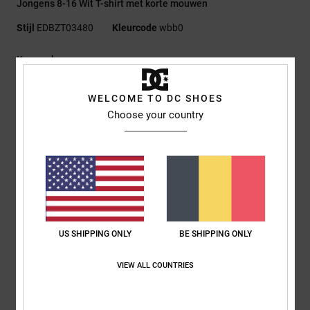
Jongens 8-16 Wit T-shirt met korte mouwen
Stijl
EDBZT03480
Kleurcode
wbb0
Kenmerken
Stof:
75% Katoen, 25% Gerecyclede Katoenen Jersey [200
WELCOME TO DC SHOES
G/M2]
Choose your country
Fit:
Standaard Fit
Ronde hals
Plastisol-prints op de linkerborst en rug
Gezeefdrukt neklabel
Etiket op de zoom
Samenstelling
[Hoofdstof] 75% katoen, 25% gerecycled katoen
US SHIPPING ONLY
BE SHIPPING ONLY
VIEW ALL COUNTRIES
Bezorging en Retour