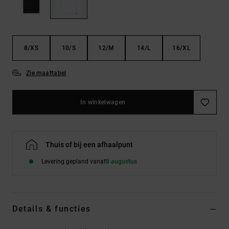
FAQ
Riemen &
bekijken
portemonnees
8/XS
10/S
12/M
14/L
16/XL
Zie maattabel
In winkelwagen
Thuis of bij een afhaalpunt
Levering gepland vanaf
8 augustus
Details & functies