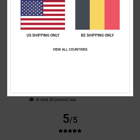
CLAIRE
22. juli 2026
Geverifieerde aankoop
Nice trainers but sizing small
Comfort
: 3
Prijs-kwaliteitverhouding
: 3
Maat
: Te klein
Materiaal
: 4
/5
/5
/5
Kleur
: 5
/5
US SHIPPING ONLY
BE SHIPPING ONLY
5
VIEW ALL COUNTRIES
/5
Christelle
21. juli 2026
Geverifieerde aankoop
Just like the perfect photo
Materiaal
: 5
/5
Ik raad dit product aan
5
/5