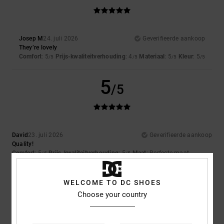
Josep M
24. juli 2026
Geverifieerde aankoop
They’re lovely
Comfort
: 5
Prijs-kwaliteitverhouding
: 4
Materiaal
: 5
Kleur
: 5
/5
/5
/5
/5
5
/5
David
23. juli 2026
Geverifieerde aankoop
Quality!
Comfort
: 5
Prijs-kwaliteitverhouding
: 5
Maat
: Perfecte maat
/5
/5
Materiaal
: 5
Kleur
: 5
/5
/5
Ik raad dit product aan
WELCOME TO DC SHOES
Choose your country
4
/5