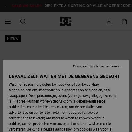
Ga
naar
SALE ON SALE*:
25% EXTRA KORTING OP ALLE AFGEPRIJSDE 
Productinformatie
SALE
NIEUW
HEREN SALE
ESSENTIALS
ESSENTIALS
ESSENTIALS
SKATESHOP
SNOWBOARDSHOP
français
Toegang tot
Schoenen
Schoenen
Sale schoenen
Stag
Astrix
Nieuwe
Nieuwe
Petten &
Chelsea
Pixie
Nieuwe
Snowboardjassen
Court Graffik
Nieuwe
Nieuwe
Petten &
Skateschoenen
Team
Snowboardjassen
Snowboardschoen
Boots
mijn bestelling
Collectie
Collectie
hoeden
Collectie
Collectie
Collectie
hoeden
HEREN
DAMES SALE
HIGHLIGHTS
HIGHLIGHTS
SCHOENEN
GEMEENSCHAP
DAMES
Nederlands
Kleding
Snow
Kleding
Court Graffik
Ducati
Court Graffik
Astrix
Snowboardbroeken
Pure
Alles
Snowboardbroeken
Snowboardjassen
Snowboardjassen
Levering
SNOWBOARDSHOP
Skateschoenen
Sweatshirts
Mutsen
Sneakers
Skate
T-Shirts
Mutsen
weergeven
Doorgaan zonder accepteren
DAMES
KINDEREN
SCHOENEN
SCHOENEN
KLEDING
Accessoires
Sale
Lynx
DC Command
View All
DC Command
Alles
Stag
Snowboardschoen
Snowboardbroeken
Snowboardbroeken
BEPAAL ZELF WAT ER MET JE GEGEVENS GEBEURT
Retouren
SALE
KINDEREN
accessoires
Sneakers
T-Shirts
Tassen &
Skate
weergeven
Baby schoenen
Hoodies &
Tassen &
Wij en onze partners gebruiken cookies of gelijkwaardige
SNOWBOARDSHOP
rugzakken
sweatshirts
rugzakken
technologieën om informatie op je apparaat op te slaan en/of te
KINDEREN
KLEDING
KLEDING
ACCESSOIRES
SNOW
Pure
Manteca
Manteca
Winterlaarzen
Accessoires
Mutsen
raadplegen. Deze persoonsgegevens (zoals je navigatiegegevens en
Betaling
Sale snow-
Slippers
Overhemden
Slippers
Sneakers
je IP-adres) kunnen worden gebruikt om je gepersonaliseerde
artikelen
Alles
Jasjes &
Alles
publicaties en content te presenteren; om de prestaties van
SKATE
ACCESSOIRES
T-Shirts
Net
Construct
Best Sellers
Polair fleeces
Alles
Alles
weergeven
jassen
weergeven
advertenties en content te meten; om gepersonaliseerde
Giftcard
Winterlaarzen
Jeans
Snowboardschoen
Alles
& softshells
weergeven
weergeven
advertenties te leveren; om meer te weten te komen over hun
Jasjes &
weergeven
publiek; om de producten van onze partners te ontwikkelen en te
COURT
Jasjes &
Alles
Ascend
jassen
Overhemden
verbeteren. Je kunt je keuzes aanpassen om cookies waarvoor je
Quiksilver
GRAFFIK
jassen
weergeven
Snowboardschoen
Jasjes &
Unisex
Mutsen