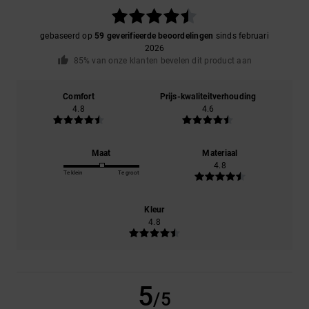
gebaseerd op
59 geverifieerde beoordelingen
sinds februari
2026
85% van onze klanten bevelen dit product aan
Comfort
Prijs-kwaliteitverhouding
4.8
4.6
Maat
Materiaal
4.8
Te klein
Te groot
Kleur
4.8
5
/5