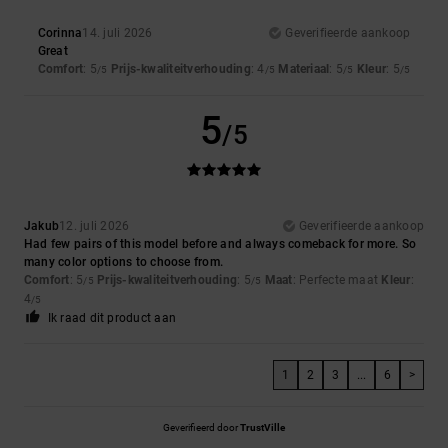
Corinna
14. juli 2026
Geverifieerde aankoop
Great
Comfort
: 5
Prijs-kwaliteitverhouding
: 4
Materiaal
: 5
Kleur
: 5
/5
/5
/5
/5
5
/5
Jakub
12. juli 2026
Geverifieerde aankoop
Had few pairs of this model before and always comeback for more. So
many color options to choose from.
Comfort
: 5
Prijs-kwaliteitverhouding
: 5
Maat
: Perfecte maat
Kleur
:
/5
/5
4
/5
Ik raad dit product aan
1
2
3
...
6
>
Geverifieerd door
TrustVille