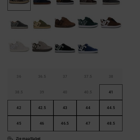
FAQ
Riemen &
bekijken
portemonnees
36
36.5
37
37.5
38
38.5
39
40
40.5
41
42
42.5
43
44
44.5
45
46
46.5
47
48.5
Zie maattabel