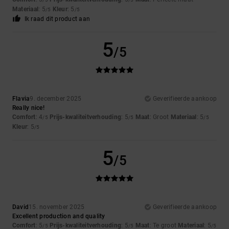
Materiaal
: 5
Kleur
: 5
/5
/5
Ik raad dit product aan
5
/5
Flavia
9. december 2025
Geverifieerde aankoop
Really nice!
Comfort
: 4
Prijs-kwaliteitverhouding
: 5
Maat
: Groot
Materiaal
: 5
/5
/5
/5
Kleur
: 5
/5
5
/5
David
15. november 2025
Geverifieerde aankoop
Excellent production and quality
Comfort
: 5
Prijs-kwaliteitverhouding
: 5
Maat
: Te groot
Materiaal
: 5
/5
/5
/5