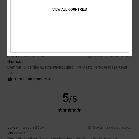
Kleur
: 5
/5
Ik raad dit product aan
VIEW ALL COUNTRIES
4
/5
Jordy
7. januari 2026
Geverifieerde aankoop
Nice cap
Comfort
: 5
Prijs-kwaliteitverhouding
: 4
Maat
: Perfecte maat
Kleur
:
/5
/5
3
/5
Ik raad dit product aan
5
/5
Jordy
7. januari 2026
Geverifieerde aankoop
Vet design
Comfort
: 5
Prijs-kwaliteitverhouding
: 5
Maat
: Perfecte maat
/5
/5