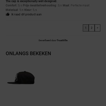
The cap is exceptionally well designed.
Comfort
: 5
Prijs-kwaliteitverhouding
: 3
Maat
: Perfecte maat
/5
/5
Materiaal
: 5
Kleur
: 5
/5
/5
Ik raad dit product aan
1
2
>
Geverifieerd door
TrustVille
ONLANGS BEKEKEN