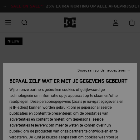
Ga
naar
SALE ON SALE*:
25% EXTRA KORTING OP ALLE AFGEPRIJSDE ITEM
Productinformatie
SALE
NIEUW
HEREN SALE
ESSENTIALS
ESSENTIALS
ESSENTIALS
SKATESHOP
SNOWBOARDSHOP
français
Toegang tot
Schoenen
Schoenen
Sale schoenen
Stag
Astrix
Nieuwe
Nieuwe
Petten &
Chelsea
Pixie
Nieuwe
Snowboardjassen
Court Graffik
Nieuwe
Nieuwe
Petten &
Skateschoenen
Team
Snowboardjassen
Snowboardschoen
Boots
mijn bestelling
Collectie
Collectie
hoeden
Collectie
Collectie
Collectie
hoeden
HEREN
DAMES SALE
HIGHLIGHTS
HIGHLIGHTS
SCHOENEN
GEMEENSCHAP
DAMES
Nederlands
Kleding
Snow
Kleding
Court Graffik
Ducati
Court Graffik
Astrix
Snowboardbroeken
Pure
Alles
Snowboardbroeken
Snowboardjassen
Snowboardjassen
Levering
SNOWBOARDSHOP
Skateschoenen
Sweatshirts
Mutsen
Sneakers
Skate
T-Shirts
Mutsen
weergeven
Doorgaan zonder accepteren
DAMES
KINDEREN
SCHOENEN
SCHOENEN
KLEDING
Accessoires
Sale
Lynx
DC Command
View All
DC Command
Alles
Stag
Snowboardschoen
Snowboardbroeken
Snowboardbroeken
BEPAAL ZELF WAT ER MET JE GEGEVENS GEBEURT
Retouren
SALE
KINDEREN
accessoires
Sneakers
T-Shirts
Tassen &
Skate
weergeven
Baby schoenen
Hoodies &
Tassen &
Wij en onze partners gebruiken cookies of gelijkwaardige
SNOWBOARDSHOP
rugzakken
sweatshirts
rugzakken
technologieën om informatie op je apparaat op te slaan en/of te
KINDEREN
KLEDING
KLEDING
ACCESSOIRES
SNOW
Pure
Manteca
Manteca
Winterlaarzen
Accessoires
Mutsen
raadplegen. Deze persoonsgegevens (zoals je navigatiegegevens en
Betaling
Sale snow-
Slippers
Overhemden
Slippers
Sneakers
je IP-adres) kunnen worden gebruikt om je gepersonaliseerde
artikelen
Alles
Jasjes &
Alles
publicaties en content te presenteren; om de prestaties van
SKATE
ACCESSOIRES
T-Shirts
Net
Construct
Best Sellers
Polair fleeces
Alles
Alles
weergeven
jassen
weergeven
advertenties en content te meten; om gepersonaliseerde
Giftcard
Winterlaarzen
Jeans
Snowboardschoen
Alles
& softshells
weergeven
weergeven
advertenties te leveren; om meer te weten te komen over hun
Jasjes &
weergeven
publiek; om de producten van onze partners te ontwikkelen en te
COURT
Jasjes &
Alles
Ascend
jassen
Overhemden
verbeteren. Je kunt je keuzes aanpassen om cookies waarvoor je
Quiksilver
GRAFFIK
jassen
weergeven
Snowboardschoen
Jasjes &
Unisex
Mutsen