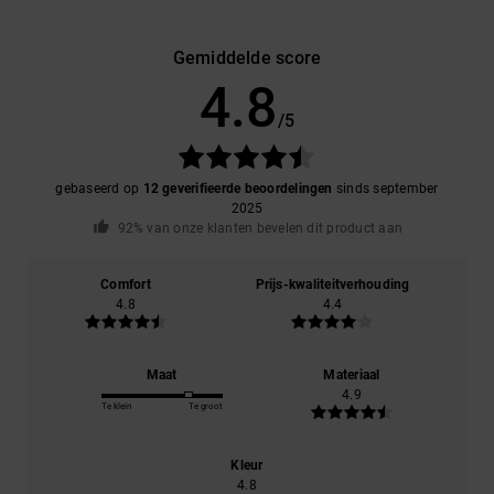
Gemiddelde score
4.8
/5
gebaseerd op
12 geverifieerde beoordelingen
sinds september
2025
92% van onze klanten bevelen dit product aan
Comfort
Prijs-kwaliteitverhouding
4.8
4.4
Maat
Materiaal
4.9
Te klein
Te groot
Kleur
4.8