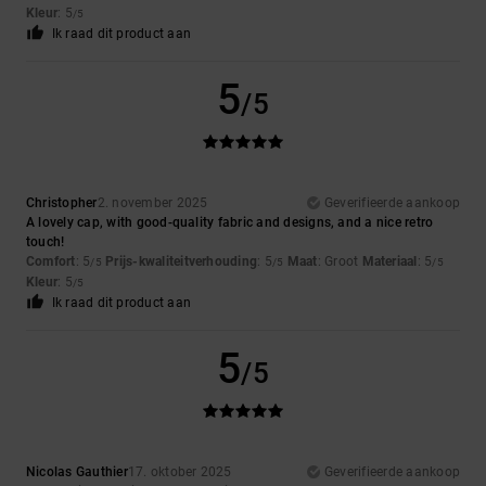
Kleur
: 5
/5
Ik raad dit product aan
5
/5
Christopher
2. november 2025
Geverifieerde aankoop
A lovely cap, with good-quality fabric and designs, and a nice retro
touch!
Comfort
: 5
Prijs-kwaliteitverhouding
: 5
Maat
: Groot
Materiaal
: 5
/5
/5
/5
Kleur
: 5
/5
Ik raad dit product aan
5
/5
Nicolas Gauthier
17. oktober 2025
Geverifieerde aankoop