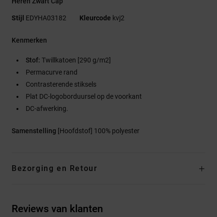
Heren Zwart Cap
Stijl
EDYHA03182
Kleurcode
kvj2
Kenmerken
Stof:
Twillkatoen [290 g/m2]
Permacurve rand
Contrasterende stiksels
Plat DC-logoborduursel op de voorkant
DC-afwerking.
Samenstelling
[Hoofdstof] 100% polyester
Bezorging en Retour
Reviews van klanten