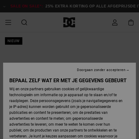
Ga
naar
SALE ON SALE*:
25% EXTRA KORTING OP ALLE AFGEPRIJSDE ITE
Productinformatie
SALE
NIEUW
HEREN SALE
ESSENTIALS
ESSENTIALS
ESSENTIALS
SKATESHOP
SNOWBOARDSHOP
français
Toegang tot
Schoenen
Schoenen
Sale schoenen
Stag
Astrix
Nieuwe
Nieuwe
Petten &
Chelsea
Pixie
Nieuwe
Snowboardjassen
Court Graffik
Nieuwe
Nieuwe
Petten &
Skateschoenen
Team
Snowboardjassen
Snowboardschoen
Boots
mijn bestelling
Collectie
Collectie
hoeden
Collectie
Collectie
Collectie
hoeden
HEREN
DAMES SALE
HIGHLIGHTS
HIGHLIGHTS
SCHOENEN
GEMEENSCHAP
DAMES
Nederlands
Kleding
Snow
Kleding
Court Graffik
Ducati
Court Graffik
Astrix
Snowboardbroeken
Pure
Alles
Snowboardbroeken
Snowboardjassen
Snowboardjassen
Levering
SNOWBOARDSHOP
Skateschoenen
Sweatshirts
Mutsen
Sneakers
Skate
T-Shirts
Mutsen
weergeven
Doorgaan zonder accepteren
DAMES
KINDEREN
SCHOENEN
SCHOENEN
KLEDING
Accessoires
Sale
Lynx
DC Command
View All
DC Command
Alles
Stag
Snowboardschoen
Snowboardbroeken
Snowboardbroeken
BEPAAL ZELF WAT ER MET JE GEGEVENS GEBEURT
Retouren
SALE
KINDEREN
accessoires
Sneakers
T-Shirts
Tassen &
Skate
weergeven
Baby schoenen
Hoodies &
Tassen &
Wij en onze partners gebruiken cookies of gelijkwaardige
SNOWBOARDSHOP
rugzakken
sweatshirts
rugzakken
technologieën om informatie op je apparaat op te slaan en/of te
KINDEREN
KLEDING
KLEDING
ACCESSOIRES
SNOW
Pure
Manteca
Manteca
Winterlaarzen
Accessoires
Mutsen
raadplegen. Deze persoonsgegevens (zoals je navigatiegegevens en
Betaling
Sale snow-
Slippers
Overhemden
Slippers
Sneakers
je IP-adres) kunnen worden gebruikt om je gepersonaliseerde
artikelen
Alles
Jasjes &
Alles
publicaties en content te presenteren; om de prestaties van
SKATE
ACCESSOIRES
T-Shirts
Net
Construct
Best Sellers
Polair fleeces
Alles
Alles
weergeven
jassen
weergeven
advertenties en content te meten; om gepersonaliseerde
Giftcard
Winterlaarzen
Jeans
Snowboardschoen
Alles
& softshells
weergeven
weergeven
advertenties te leveren; om meer te weten te komen over hun
Jasjes &
weergeven
publiek; om de producten van onze partners te ontwikkelen en te
COURT
Jasjes &
Alles
Ascend
jassen
Overhemden
verbeteren. Je kunt je keuzes aanpassen om cookies waarvoor je
Quiksilver
GRAFFIK
jassen
weergeven
Snowboardschoen
Jasjes &
Unisex
Mutsen