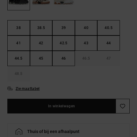
FAQ
Riemen &
bekijken
portemonnees
38
38.5
39
40
40.5
41
42
42.5
43
44
44.5
45
46
46.5
47
48.5
Zie maattabel
In winkelwagen
Thuis of bij een afhaalpunt