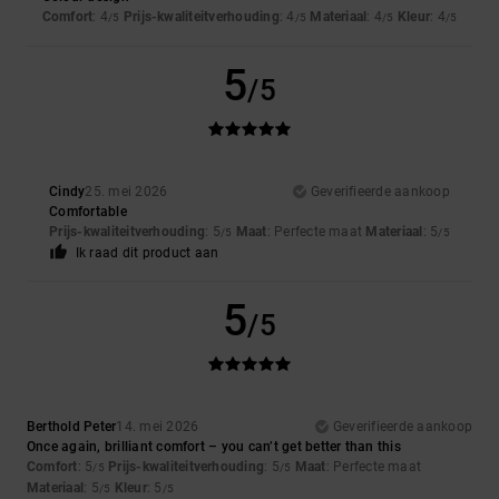
Comfort
: 4
Prijs-kwaliteitverhouding
: 4
Materiaal
: 4
Kleur
: 4
/5
/5
/5
/5
5
/5
Cindy
25. mei 2026
Geverifieerde aankoop
Comfortable
Prijs-kwaliteitverhouding
: 5
Maat
: Perfecte maat
Materiaal
: 5
/5
/5
Ik raad dit product aan
5
/5
Berthold Peter
14. mei 2026
Geverifieerde aankoop
Once again, brilliant comfort – you can’t get better than this
Comfort
: 5
Prijs-kwaliteitverhouding
: 5
Maat
: Perfecte maat
/5
/5
Materiaal
: 5
Kleur
: 5
/5
/5