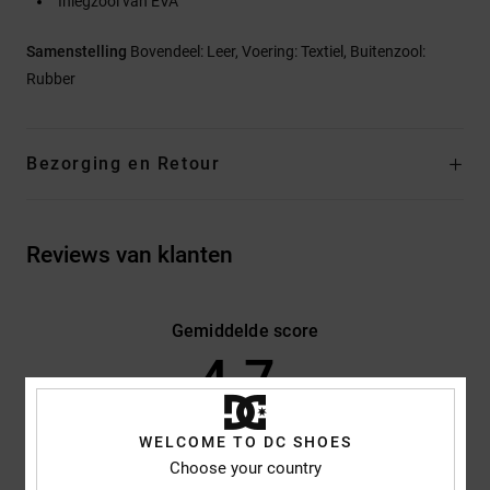
Inlegzool van EVA
Samenstelling
Bovendeel: Leer, Voering: Textiel, Buitenzool:
Rubber
Bezorging en Retour
Reviews van klanten
Gemiddelde score
4.7
/5
WELCOME TO DC SHOES
gebaseerd op
3 geverifieerde beoordelingen
sinds mei 2026
Choose your country
67% van onze klanten bevelen dit product aan