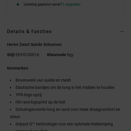
Levering gepland vanaf
11 augustus
Details & functies
Heren Zwart Suède Schoenen
Stijl
EDYS100016
Kleurcode
bgy
Kenmerken
Bovenwerk van suède en mesh
Elastische bandjes om de tong in het midden te houden
TPR-logo opzij
HD rave logoprint op de hiel
Schuimgevoerde tong en rand voor meer draagcomfort en
steun
Impact-G™ technologie voor een optimale hieldemping