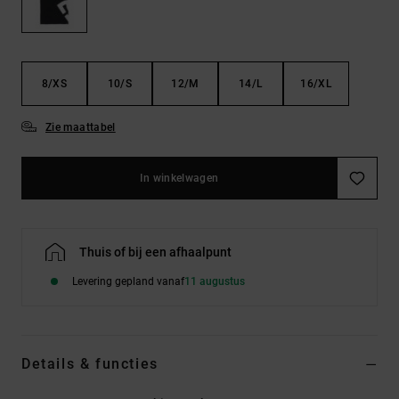
FAQ
Riemen &
bekijken
portemonnees
8/XS
10/S
12/M
14/L
16/XL
Zie maattabel
In winkelwagen
Thuis of bij een afhaalpunt
Levering gepland vanaf
11 augustus
Details & functies