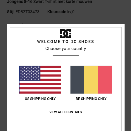
Jongens 8-16 Zwart T-shirt met korte mouwen
Stijl
EDBZT03473
Kleurcode
kvj0
Kenmerken
Stof:
75% Katoen, 25% Gerecyclede Katoenen Jersey [200
WELCOME TO DC SHOES
G/M2]
Choose your country
Fit:
Standaard Fit
Ronde hals
Plastisol print linksonder op de borst
Gezeefdrukt neklabel
Etiket op de zoom
Samenstelling
[Hoofdstof] 75% katoen, 25% gerecycled katoen
US SHIPPING ONLY
BE SHIPPING ONLY
VIEW ALL COUNTRIES
Bezorging en Retour