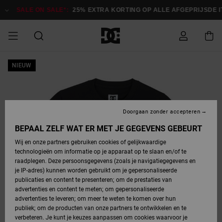
Ga
naar
SALE ON SALE*:
25% EXTRA KORTING OP ALLE AFGEPRIJSDE 
Productinformatie
SALE
NIEUW
HEREN SALE
ESSENTIALS
ESSENTIALS
ESSENTIALS
SKATESHOP
SNOWBOARDSHOP
français
Toegang tot
Schoenen
Schoenen
Sale schoenen
Stag
Astrix
Nieuwe
Nieuwe
Petten &
Chelsea
Pixie
Nieuwe
Snowboardjassen
Court Graffik
Nieuwe
Nieuwe
Petten &
Skateschoenen
Team
Snowboardjassen
Snowboardschoen
Boots
mijn bestelling
Collectie
Collectie
hoeden
Collectie
Collectie
Collectie
hoeden
HEREN
DAMES SALE
HIGHLIGHTS
HIGHLIGHTS
SCHOENEN
GEMEENSCHAP
DAMES
Nederlands
Kleding
Snow
Kleding
Court Graffik
Ducati
Court Graffik
Astrix
Snowboardbroeken
Pure
Alles
Snowboardbroeken
Snowboardjassen
Snowboardjassen
Levering
SNOWBOARDSHOP
Skateschoenen
Sweatshirts
Mutsen
Sneakers
Skate
T-Shirts
Mutsen
weergeven
Doorgaan zonder accepteren
DAMES
KINDEREN
SCHOENEN
SCHOENEN
KLEDING
Accessoires
Sale
Lynx
DC Command
View All
DC Command
Alles
Stag
Snowboardschoen
Snowboardbroeken
Snowboardbroeken
BEPAAL ZELF WAT ER MET JE GEGEVENS GEBEURT
Retouren
SALE
KINDEREN
accessoires
Sneakers
T-Shirts
Tassen &
Skate
weergeven
Baby schoenen
Hoodies &
Tassen &
Wij en onze partners gebruiken cookies of gelijkwaardige
SNOWBOARDSHOP
rugzakken
sweatshirts
rugzakken
technologieën om informatie op je apparaat op te slaan en/of te
KINDEREN
KLEDING
KLEDING
ACCESSOIRES
SNOW
Pure
Manteca
Manteca
Winterlaarzen
Accessoires
Mutsen
raadplegen. Deze persoonsgegevens (zoals je navigatiegegevens en
Betaling
Sale snow-
Slippers
Overhemden
Slippers
Sneakers
je IP-adres) kunnen worden gebruikt om je gepersonaliseerde
artikelen
Alles
Jasjes &
Alles
publicaties en content te presenteren; om de prestaties van
SKATE
ACCESSOIRES
T-Shirts
Net
Construct
Best Sellers
Polair fleeces
Alles
Alles
weergeven
jassen
weergeven
advertenties en content te meten; om gepersonaliseerde
Giftcard
Winterlaarzen
Jeans
Snowboardschoen
Alles
& softshells
weergeven
weergeven
advertenties te leveren; om meer te weten te komen over hun
Jasjes &
weergeven
publiek; om de producten van onze partners te ontwikkelen en te
COURT
Jasjes &
Alles
Ascend
jassen
Overhemden
verbeteren. Je kunt je keuzes aanpassen om cookies waarvoor je
Quiksilver
GRAFFIK
jassen
weergeven
Snowboardschoen
Jasjes &
Unisex
Mutsen