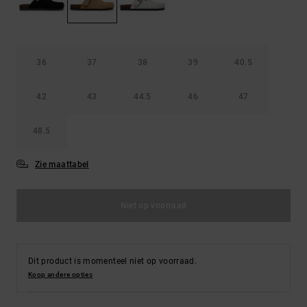
FAQ
Riemen &
bekijken
portemonnees
36
37
38
39
40.5
42
43
44.5
46
47
48.5
Zie maattabel
Niet op voorraad
Dit product is momenteel niet op voorraad.
Koop andere opties