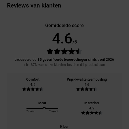
Reviews van klanten
Gemiddelde score
4.6
/5
gebaseerd op
15 geverifieerde beoordelingen
sinds april 2026
87% van onze klanten bevelen dit product aan
Comfort
Prijs-kwaliteitverhouding
4.5
4.6
Maat
Materiaal
4.9
Te klein
Te groot
Kleur