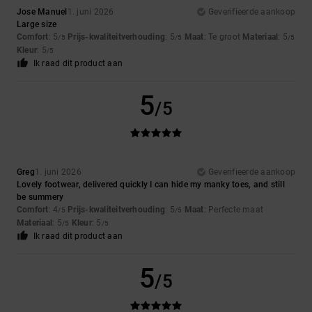
Jose Manuel
1. juni 2026
Geverifieerde aankoop
Large size
Comfort
: 5
Prijs-kwaliteitverhouding
: 5
Maat
: Te groot
Materiaal
: 5
/5
/5
/5
Kleur
: 5
/5
Ik raad dit product aan
5
/5
Greg
1. juni 2026
Geverifieerde aankoop
Lovely footwear, delivered quickly I can hide my manky toes, and still
be summery
Comfort
: 4
Prijs-kwaliteitverhouding
: 5
Maat
: Perfecte maat
/5
/5
Materiaal
: 5
Kleur
: 5
/5
/5
Ik raad dit product aan
5
/5