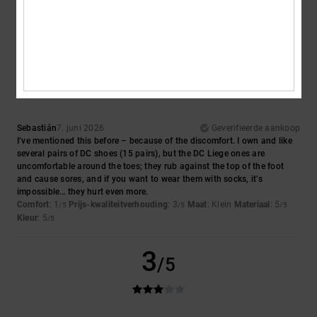
Top
Ik raad dit product aan
3
/5
Sebastián
7. juni 2026
Geverifieerde aankoop
I’ve mentioned this before – because of the discomfort. I own and like
several pairs of DC shoes (15 pairs), but the DC Liege ones are
uncomfortable around the toes; they rub against the top of the foot
and cause sores, and if you want to wear them with socks, it’s
impossible… they hurt even more.
Comfort
: 1
Prijs-kwaliteitverhouding
: 3
Maat
: Klein
Materiaal
: 5
/5
/5
/5
Kleur
: 5
/5
3
/5