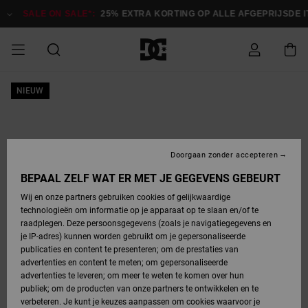
Ga
naar
SALE ON SALE*:
25% EXTRA KORTING OP ALLE AFGEPRIJSDE ITEM
Productinformatie
SALE
NIEUW
HEREN SALE
ESSENTIALS
ESSENTIALS
ESSENTIALS
SKATESHOP
SNOWBOARDSHOP
français
Toegang tot
Schoenen
Schoenen
Sale schoenen
Stag
Astrix
Nieuwe
Nieuwe
Petten &
Chelsea
Pixie
Nieuwe
Snowboardjassen
Court Graffik
Nieuwe
Nieuwe
Petten &
Skateschoenen
Team
Snowboardjassen
Snowboardschoen
Boots
mijn bestelling
Collectie
Collectie
hoeden
Collectie
Collectie
Collectie
hoeden
HEREN
DAMES SALE
HIGHLIGHTS
HIGHLIGHTS
SCHOENEN
GEMEENSCHAP
DAMES
Nederlands
Kleding
Snow
Kleding
Court Graffik
Ducati
Court Graffik
Astrix
Snowboardbroeken
Pure
Alles
Snowboardbroeken
Snowboardjassen
Snowboardjassen
Levering
SNOWBOARDSHOP
Skateschoenen
Sweatshirts
Mutsen
Sneakers
Skate
T-Shirts
Mutsen
weergeven
Doorgaan zonder accepteren
DAMES
KINDEREN
SCHOENEN
SCHOENEN
KLEDING
Accessoires
Sale
Lynx
DC Command
View All
DC Command
Alles
Stag
Snowboardschoen
Snowboardbroeken
Snowboardbroeken
BEPAAL ZELF WAT ER MET JE GEGEVENS GEBEURT
Retouren
SALE
KINDEREN
accessoires
Sneakers
T-Shirts
Tassen &
Skate
weergeven
Baby schoenen
Hoodies &
Tassen &
Wij en onze partners gebruiken cookies of gelijkwaardige
SNOWBOARDSHOP
rugzakken
sweatshirts
rugzakken
technologieën om informatie op je apparaat op te slaan en/of te
KINDEREN
KLEDING
KLEDING
ACCESSOIRES
SNOW
Pure
Manteca
Manteca
Winterlaarzen
Accessoires
Mutsen
raadplegen. Deze persoonsgegevens (zoals je navigatiegegevens en
Betaling
Sale snow-
Slippers
Overhemden
Slippers
Sneakers
je IP-adres) kunnen worden gebruikt om je gepersonaliseerde
artikelen
Alles
Jasjes &
Alles
publicaties en content te presenteren; om de prestaties van
SKATE
ACCESSOIRES
T-Shirts
Net
Construct
Best Sellers
Polair fleeces
Alles
Alles
weergeven
jassen
weergeven
advertenties en content te meten; om gepersonaliseerde
Giftcard
Winterlaarzen
Jeans
Snowboardschoen
Alles
& softshells
weergeven
weergeven
advertenties te leveren; om meer te weten te komen over hun
Jasjes &
weergeven
publiek; om de producten van onze partners te ontwikkelen en te
COURT
Jasjes &
Alles
Ascend
jassen
Overhemden
verbeteren. Je kunt je keuzes aanpassen om cookies waarvoor je
Quiksilver
GRAFFIK
jassen
weergeven
Snowboardschoen
Jasjes &
Unisex
Mutsen