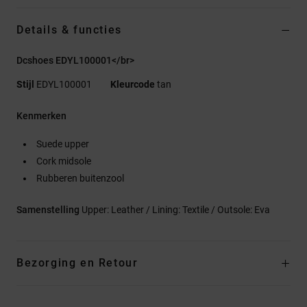
Details & functies
Dcshoes EDYL100001</br>
Stijl
EDYL100001
Kleurcode
tan
Kenmerken
Suede upper
Cork midsole
Rubberen buitenzool
Samenstelling
Upper: Leather / Lining: Textile / Outsole: Eva
Bezorging en Retour