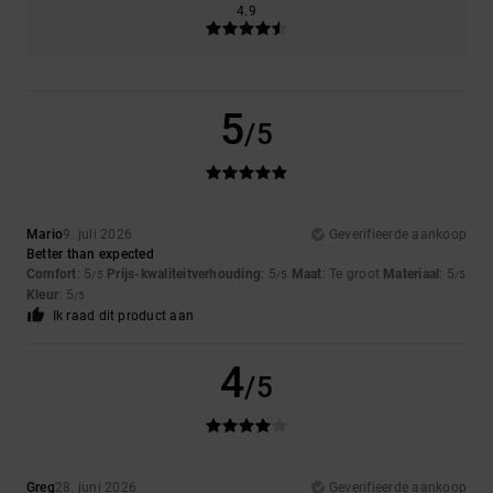
4.9
5
/5
Mario
9. juli 2026
Geverifieerde aankoop
Better than expected
Comfort
: 5
Prijs-kwaliteitverhouding
: 5
Maat
: Te groot
Materiaal
: 5
/5
/5
/5
Kleur
: 5
/5
Ik raad dit product aan
4
/5
Greg
28. juni 2026
Geverifieerde aankoop