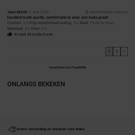
Jean-Marie
15. mei 2026
Geverifieerde aankoop
Excellent build quality, comfortable to wear and looks great!
Comfort
: 5
Prijs-kwaliteitverhouding
: 5
Maat
: Perfecte maat
/5
/5
Materiaal
: 5
Kleur
: 5
/5
/5
Ik raad dit product aan
1
2
>
Geverifieerd door
TrustVille
ONLANGS BEKEKEN
Gratis verzending en retouren voor leden