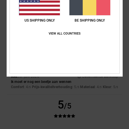
Kleur
4.7
US SHIPPING ONLY
BE SHIPPING ONLY
VIEW ALL COUNTRIES
4
/5
Alex
28. juni 2026
Geverifieerde aankoop
Ik moet er nog een beetje aan wennen
Comfort
: 4
Prijs-kwaliteitverhouding
: 5
Materiaal
: 4
Kleur
: 5
/5
/5
/5
/5
5
/5