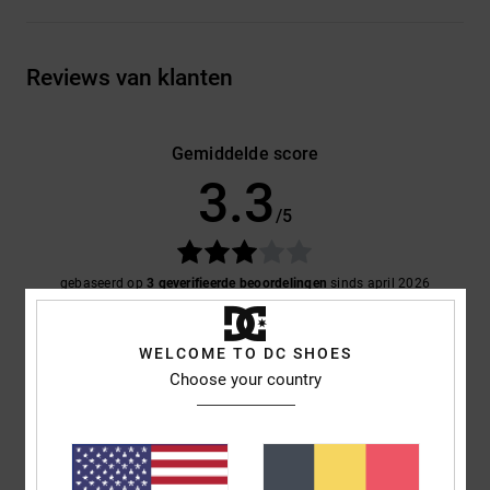
Reviews van klanten
Gemiddelde score
3.3
/5
gebaseerd op
3 geverifieerde beoordelingen
sinds april 2026
33% van onze klanten bevelen dit product aan
WELCOME TO DC SHOES
Comfort
Prijs-kwaliteitverhouding
Choose your country
4.3
4.3
Maat
Materiaal
4.0
Te klein
Te groot