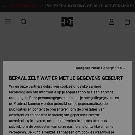
Ga
naar
SALE ON SALE*:
25% EXTRA KORTING OP ALLE AFGEPRIJSDE ITE
Productinformatie
SALE
HEREN SALE
ESSENTIALS
ESSENTIALS
ESSENTIALS
SKATESHOP
SNOWBOARDSHOP
français
Toegang tot
Schoenen
Schoenen
Sale schoenen
Stag
Astrix
Nieuwe
Nieuwe
Petten &
Chelsea
Pixie
Nieuwe
Snowboardjassen
Court Graffik
Nieuwe
Nieuwe
Petten &
Skateschoenen
Team
Snowboardjassen
Snowboardschoen
Boots
mijn bestelling
Collectie
Collectie
hoeden
Collectie
Collectie
Collectie
hoeden
HEREN
DAMES SALE
HIGHLIGHTS
HIGHLIGHTS
SCHOENEN
GEMEENSCHAP
DAMES
Nederlands
Kleding
Snow
Kleding
Court Graffik
Ducati
Court Graffik
Astrix
Snowboardbroeken
Pure
Alles
Snowboardbroeken
Snowboardjassen
Snowboardjassen
Levering
SNOWBOARDSHOP
Skateschoenen
Sweatshirts
Mutsen
Sneakers
Skate
T-Shirts
Mutsen
weergeven
Doorgaan zonder accepteren
DAMES
KINDEREN
SCHOENEN
SCHOENEN
KLEDING
Accessoires
Sale
Lynx
DC Command
View All
DC Command
Alles
Stag
Snowboardschoen
Snowboardbroeken
Snowboardbroeken
BEPAAL ZELF WAT ER MET JE GEGEVENS GEBEURT
Retouren
SALE
KINDEREN
accessoires
Sneakers
T-Shirts
Tassen &
Skate
weergeven
Baby schoenen
Hoodies &
Tassen &
Wij en onze partners gebruiken cookies of gelijkwaardige
SNOWBOARDSHOP
rugzakken
sweatshirts
rugzakken
technologieën om informatie op je apparaat op te slaan en/of te
KINDEREN
KLEDING
KLEDING
ACCESSOIRES
SNOW
Pure
Manteca
Manteca
Winterlaarzen
Accessoires
Mutsen
raadplegen. Deze persoonsgegevens (zoals je navigatiegegevens en
Betaling
Sale snow-
Slippers
Overhemden
Slippers
Sneakers
je IP-adres) kunnen worden gebruikt om je gepersonaliseerde
artikelen
Alles
Jasjes &
Alles
publicaties en content te presenteren; om de prestaties van
SKATE
ACCESSOIRES
T-Shirts
Net
Construct
Best Sellers
Polair fleeces
Alles
Alles
weergeven
jassen
weergeven
advertenties en content te meten; om gepersonaliseerde
Giftcard
Winterlaarzen
Jeans
Snowboardschoen
Alles
& softshells
weergeven
weergeven
advertenties te leveren; om meer te weten te komen over hun
Jasjes &
weergeven
publiek; om de producten van onze partners te ontwikkelen en te
COURT
Jasjes &
Alles
Ascend
jassen
Overhemden
verbeteren. Je kunt je keuzes aanpassen om cookies waarvoor je
Quiksilver
GRAFFIK
jassen
weergeven
Snowboardschoen
Jasjes &
Unisex
Mutsen