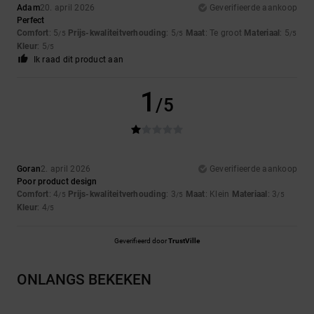
Adam
20. april 2026
Geverifieerde aankoop
Perfect
Comfort
: 5
Prijs-kwaliteitverhouding
: 5
Maat
: Te groot
Materiaal
: 5
/5
/5
/5
Kleur
: 5
/5
Ik raad dit product aan
1
/5
Goran
2. april 2026
Geverifieerde aankoop
Poor product design
Comfort
: 4
Prijs-kwaliteitverhouding
: 3
Maat
: Klein
Materiaal
: 3
/5
/5
/5
Kleur
: 4
/5
Geverifieerd door
TrustVille
ONLANGS BEKEKEN