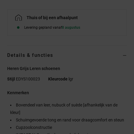
Thuis of bij een afhaalpunt
Levering gepland vanaf
8 augustus
Details & functies
Heren Grijs Leren schoenen
Stijl
EDYS100023
Kleurcode
lgr
Kenmerken
Bovendeel van leer, nubuck of suède [afhankelijk van de
kleur]
Schuimgevoerde tong en rand voor draagcomfort en steun
Cupzoolconstructie