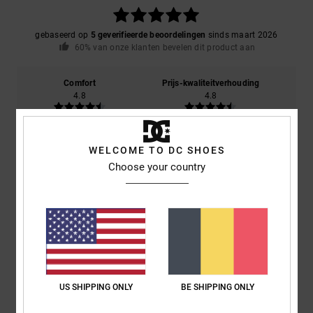
gebaseerd op
5 geverifieerde beoordelingen
sinds maart 2026
60% van onze klanten bevelen dit product aan
Comfort
Prijs-kwaliteitverhouding
4.8
4.8
Maat
Materiaal
WELCOME TO DC SHOES
5.0
Te klein
Te groot
Choose your country
Kleur
5.0
5
/5
US SHIPPING ONLY
BE SHIPPING ONLY