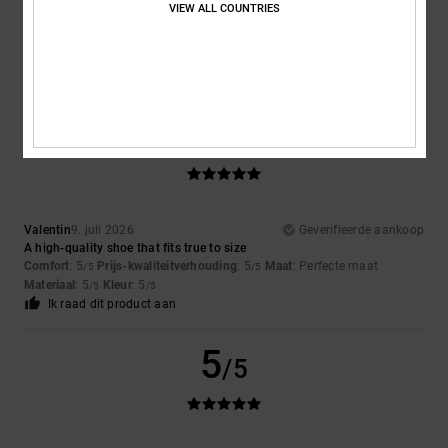
VIEW ALL COUNTRIES
Gwenael
10. juli 2026
Geverifieerde aankoop
No comment
5
/5
Valentin
9. juli 2026
Geverifieerde aankoop
A high-quality shoe that fits true to size
Comfort
: 5
Prijs-kwaliteitverhouding
: 5
Maat
: Perfecte maat
/5
/5
Materiaal
: 5
Kleur
: 5
/5
/5
Ik raad dit product aan
5
/5