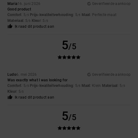
Maria
16. juni 2026
Geverifieerde aankoop
Good product
Comfort
: 5
Prijs-kwaliteitverhouding
: 5
Maat
: Perfecte maat
/5
/5
Materiaal
: 5
Kleur
: 5
/5
/5
Ik raad dit product aan
5
/5
Ludo
6. mei 2026
Geverifieerde aankoop
Was exactly what I was looking for
Comfort
: 5
Prijs-kwaliteitverhouding
: 5
Maat
: Klein
Materiaal
: 5
/5
/5
/5
Kleur
: 5
/5
Ik raad dit product aan
5
/5