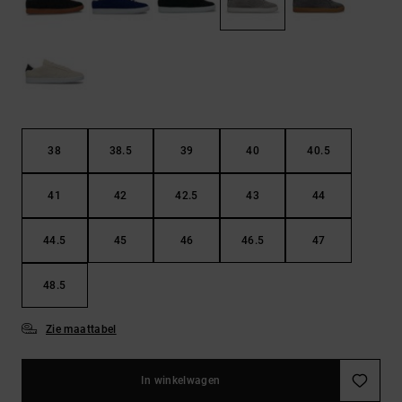
FAQ
Riemen &
bekijken
portemonnees
38
38.5
39
40
40.5
41
42
42.5
43
44
44.5
45
46
46.5
47
48.5
Zie maattabel
In winkelwagen