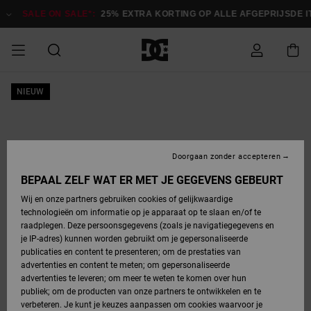
Ga
naar
SALE ON SALE*:
25% EXTRA KORTING OP ALLE AFGEPRIJSDE ITEM
Productinformatie
SALE
NIEUW
HEREN SALE
ESSENTIALS
ESSENTIALS
ESSENTIALS
SKATESHOP
SNOWBOARDSHOP
français
Toegang tot
Schoenen
Schoenen
Sale schoenen
Stag
Astrix
Nieuwe
Nieuwe
Petten &
Chelsea
Pixie
Nieuwe
Snowboardjassen
Court Graffik
Nieuwe
Nieuwe
Petten &
Skateschoenen
Team
Snowboardjassen
Snowboardschoen
Boots
mijn bestelling
Collectie
Collectie
hoeden
Collectie
Collectie
Collectie
hoeden
HEREN
DAMES SALE
HIGHLIGHTS
HIGHLIGHTS
SCHOENEN
GEMEENSCHAP
DAMES
Nederlands
Kleding
Snow
Kleding
Court Graffik
Ducati
Court Graffik
Astrix
Snowboardbroeken
Pure
Alles
Snowboardbroeken
Snowboardjassen
Snowboardjassen
Levering
SNOWBOARDSHOP
Skateschoenen
Sweatshirts
Mutsen
Sneakers
Skate
T-Shirts
Mutsen
weergeven
Doorgaan zonder accepteren
DAMES
KINDEREN
SCHOENEN
SCHOENEN
KLEDING
Accessoires
Sale
Lynx
DC Command
View All
DC Command
Alles
Stag
Snowboardschoen
Snowboardbroeken
Snowboardbroeken
BEPAAL ZELF WAT ER MET JE GEGEVENS GEBEURT
Retouren
SALE
KINDEREN
accessoires
Sneakers
T-Shirts
Tassen &
Skate
weergeven
Baby schoenen
Hoodies &
Tassen &
Wij en onze partners gebruiken cookies of gelijkwaardige
SNOWBOARDSHOP
rugzakken
sweatshirts
rugzakken
technologieën om informatie op je apparaat op te slaan en/of te
KINDEREN
KLEDING
KLEDING
ACCESSOIRES
SNOW
Pure
Manteca
Manteca
Winterlaarzen
Accessoires
Mutsen
raadplegen. Deze persoonsgegevens (zoals je navigatiegegevens en
Betaling
Sale snow-
Slippers
Overhemden
Slippers
Sneakers
je IP-adres) kunnen worden gebruikt om je gepersonaliseerde
artikelen
Alles
Jasjes &
Alles
publicaties en content te presenteren; om de prestaties van
SKATE
ACCESSOIRES
T-Shirts
Net
Construct
Best Sellers
Polair fleeces
Alles
Alles
weergeven
jassen
weergeven
advertenties en content te meten; om gepersonaliseerde
Giftcard
Winterlaarzen
Jeans
Snowboardschoen
Alles
& softshells
weergeven
weergeven
advertenties te leveren; om meer te weten te komen over hun
Jasjes &
weergeven
publiek; om de producten van onze partners te ontwikkelen en te
COURT
Jasjes &
Alles
Ascend
jassen
Overhemden
verbeteren. Je kunt je keuzes aanpassen om cookies waarvoor je
Quiksilver
GRAFFIK
jassen
weergeven
Snowboardschoen
Jasjes &
Unisex
Mutsen