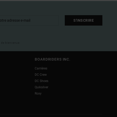
S'INSCRIRE
il de bienvenue
BOARDRIDERS INC.
Carrières
DC Crew
DC Shoes
Quiksilver
Roxy