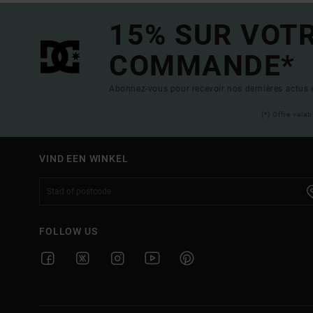
15% SUR VOT
COMMANDE*
Abonnez-vous pour recevoir nos dernières actus e
(*) Offre vala
VIND EEN WINKEL
FOLLOW US