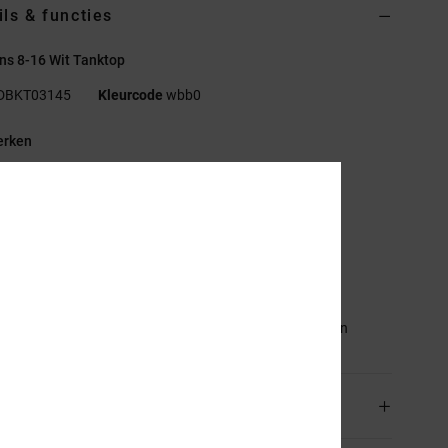
ils & functies
ns 8-16 Wit Tanktop
DBKT03145
Kleurcode
wbb0
rken
erecyclede stof:
Katoen en gerecyclede katoenmix
tof:
Single jersey [200 g/m2]
asvorm:
casual en relaxed model
alslijn:
ronde hals
eefdruk voor op de borst
stelling
[Hoofdstof] 75% katoen, 25% gerecycled katoen
rging en Retour