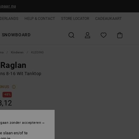
spaar nu
DERLANDS
HELP & CONTACT
STORE LOCATOR
CADEAUKAART
SNOWBOARD
ina
Kinderen
KLEDING
 Raglan
ns 8-16 Wit Tanktop
ONUS
0
48%
3,12
ON SALE 25% EXTRA
rgaan zonder accepteren
e slaan en/of te
 om je
hite