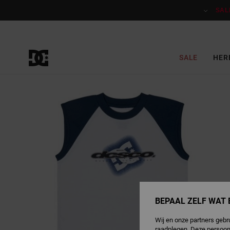
Ga
naar
SAL
Productinformatie
SALE
HER
BEPAAL ZELF WAT 
Wij en onze partners gebr
raadplegen. Deze persoon