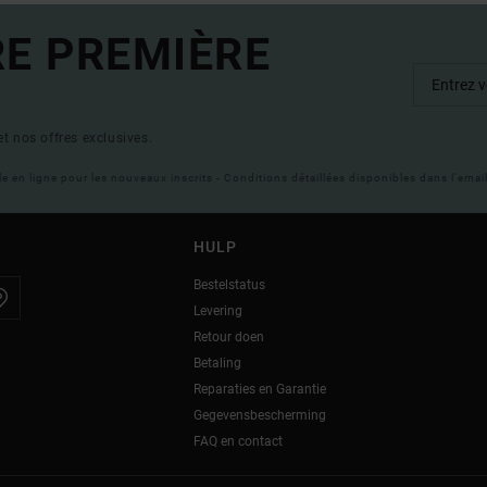
RE PREMIÈRE
t nos offres exclusives.
ble en ligne pour les nouveaux inscrits - Conditions détaillées disponibles dans l'ema
HULP
Bestelstatus
Levering
Retour doen
Betaling
Reparaties en Garantie
Gegevensbescherming
FAQ en contact