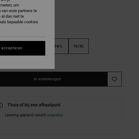
e meten; om
 van onze partners te
al dan niet te
oals bepaalde cookies
S
10/S
12/M
14/L
16/XL
s accepteren
e maattabel
In winkelwagen
Thuis of bij een afhaalpunt
Levering gepland vanaf
8 augustus