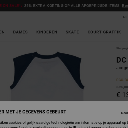
E ON SALE*:
25% EXTRA KORTING OP ALLE AFGEPRIJSDE ITEMS
Be
NE
EN
DAMES
KINDEREN
SKATE
COURT GRAFFIK
Startpag
DC
Jonge
ECO-B
€ 25,0
€ 1
SALE
SALE 
ER MET JE GEGEVENS GEBEURT
Doo
uiken cookies of gelijkwaardige technologieën om informatie op je apparaat op t
sgegevens (zoals je navigatiegegevens en je IP-adres) kunnen worden gebruikt
W
Kleur