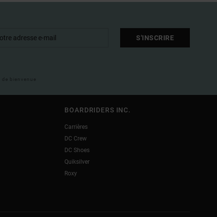
S'INSCRIRE
il de bienvenue
BOARDRIDERS INC.
Carrières
DC Crew
DC Shoes
Quiksilver
Roxy