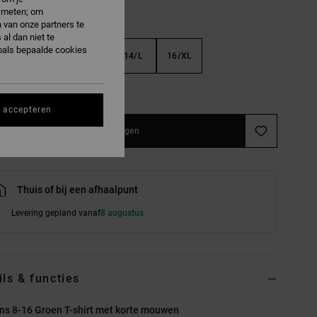
e meten; om
 van onze partners te
al dan niet te
oals bepaalde cookies
S
10/S
12/M
14/L
16/XL
e maattabel
s accepteren
In winkelwagen
Thuis of bij een afhaalpunt
Levering gepland vanaf
8 augustus
ils & functies
ns 8-16 Groen T-shirt met korte mouwen