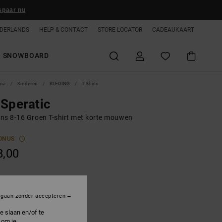
spaar nu
DERLANDS
HELP & CONTACT
STORE LOCATOR
CADEAUKAART
SNOWBOARD
ina
Kinderen
KLEDING
T-Shirts
Speratic
ns 8-16 Groen T-shirt met korte mouwen
ONUS
8,00
il Green
rgaan zonder accepteren
e slaan en/of te
 om je