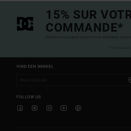
15% SUR VOT
COMMANDE*
Abonnez-vous pour recevoir nos dernières actus e
(*) Offre vala
VIND EEN WINKEL
FOLLOW US