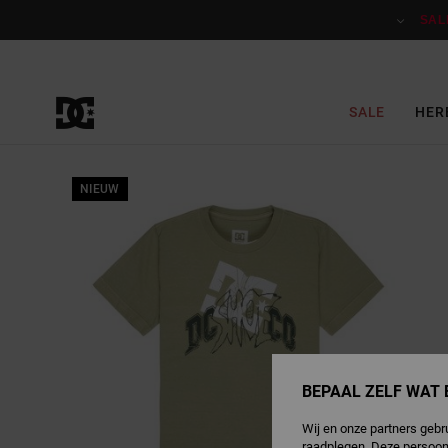
Ga
naar
SAL
Productinformatie
SALE
HER
NIEUW
BEPAAL ZELF WAT 
Wij en onze partners gebr
raadplegen. Deze persoon