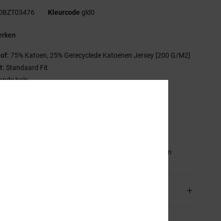
DBZT03476
Kleurcode
gld0
rken
tof:
75% Katoen, 25% Gerecyclede Katoenen Jersey [200 G/M2]
t:
Standaard Fit
onde hals
nzymwassing
astisol-print op de borst
ezeefdrukt neklabel
tiket op de zoom
stelling
[Hoofdstof] 75% katoen, 25% gerecycled katoen
rging en Retour