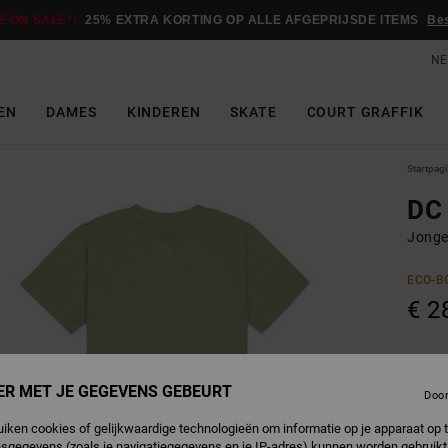
E ON SALE*:
25% EXTRA KORTING OP ALLE AFGEPRIJSDE ITEMS
Be
NE
EN
DAMES
KINDEREN
SKATE
COURT GRAFFIK
Startpag
DC 
Jonge
ECO-B
€ 2
O
Kleur
ER MET JE GEGEVENS GEBEURT
Doo
uiken cookies of gelijkwaardige technologieën om informatie op je apparaat op t
sgegevens (zoals je navigatiegegevens en je IP-adres) kunnen worden gebruikt