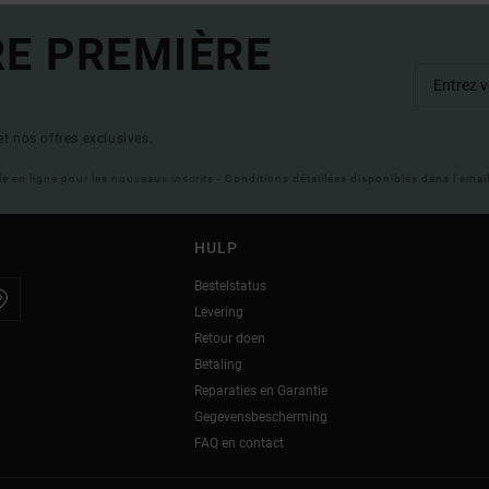
RE PREMIÈRE
t nos offres exclusives.
ble en ligne pour les nouveaux inscrits - Conditions détaillées disponibles dans l'ema
HULP
Bestelstatus
Levering
Retour doen
Betaling
Reparaties en Garantie
Gegevensbescherming
FAQ en contact