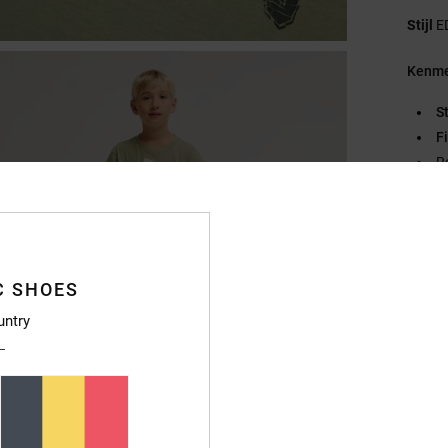
Stijl
E
Kenme
S
Fi
R
E
Pl
G
E
C SHOES
Samen
untry
Bezo