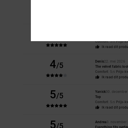
5
Hicham
23. juni 202
/5
Great cap, nice colo
Comfort
: 5
Prijs-k
/5
Ik raad dit prod
5
Hervé
1. juni 2026
/5
Top
Comfort
: 5
Prijs-k
/5
Ik raad dit prod
4
Denis
22. mei 2026
/5
The velvet fabric loo
Comfort
: 5
Prijs-k
/5
Ik raad dit prod
5
Yanick
30. december
/5
Top
Comfort
: 5
Prijs-k
/5
Ik raad dit prod
5
Andrea
3. november
/5
Everything fits perfe