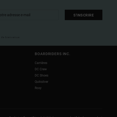
S'INSCRIRE
il de bienvenue
BOARDRIDERS INC.
Carrières
DC Crew
DC Shoes
Quiksilver
Roxy