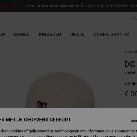
E ON SALE*:
25% EXTRA KORTING OP ALLE AFGEPRIJSDE ITEMS
Be
NE
EN
DAMES
KINDEREN
SKATE
COURT GRAFFIK
Startpag
DC 
Heren
4.8
€ 3
O
Kleur
ER MET JE GEGEVENS GEBEURT
Doo
uiken cookies of gelijkwaardige technologieën om informatie op je apparaat op t
sgegevens (zoals je navigatiegegevens en je IP-adres) kunnen worden gebruikt