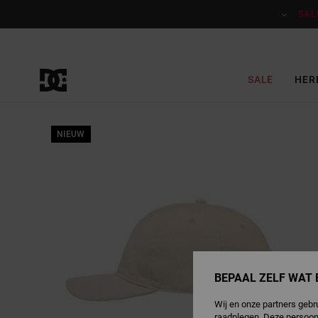
Ga
naar
SAL
Productinformatie
SALE
HER
NIEUW
BEPAAL ZELF WAT 
Wij en onze partners gebr
raadplegen. Deze persoon