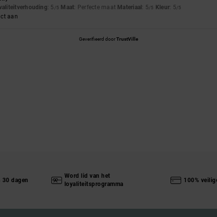
waliteitverhouding
: 5
Maat
: Perfecte maat
Materiaal
: 5
Kleur
: 5
/5
/5
/5
uct aan
Geverifieerd door
TrustVille
Word lid van het
n 30 dagen
100% veilig
loyaliteitsprogramma