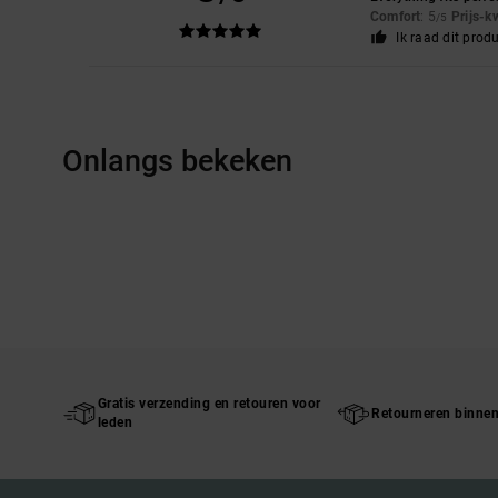
Comfort
: 5
Prijs-k
/5
Ik raad dit prod
Onlangs bekeken
Gratis verzending en retouren voor
Retourneren binne
leden