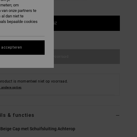
e meten; om
 van onze partners te
al dan niet te
oals bepaalde cookies
1SZ
e maattabel
s accepteren
Niet op voorraad
product is momenteel niet op voorraad.
 andere opties
ils & functies
Beige Cap met Schuifsluiting Achterop