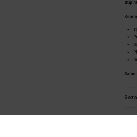
Stijl
A
Kenme
st
P
S
P
D
Samen
Bezo