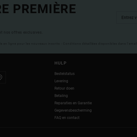
RE PREMIÈRE
t nos offres exclusives.
ble en ligne pour les nouveaux inscrits - Conditions détaillées disponibles dans l'ema
HULP
Bestelstatus
Levering
Retour doen
Betaling
Reparaties en Garantie
Gegevensbescherming
FAQ en contact