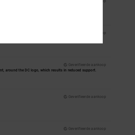
Geverifieerde aankoop
Geverifieerde aankoop
Geverifieerde aankoop
ront, around the DC logo, which results in reduced support.
Geverifieerde aankoop
Geverifieerde aankoop