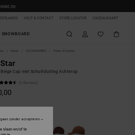
spaar nu
DERLANDS
HELP & CONTACT
STORE LOCATOR
CADEAUKAART
SNOWBOARD
ina
Heren
ACCESSOIRES
Petten & hoeden
Star
 Beige Cap met Schuifsluiting Achterop
(6 Reviews)
0,00
atmeal
rgaan zonder accepteren
e slaan en/of te
 om je