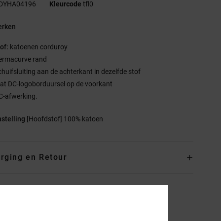
DYHA04196
Kleurcode
tfl0
rken
of:
katoenen corduroy
ermacurve rand
chuifsluiting aan de achterkant in dezelfde stof
lat DC-logoborduursel op de voorkant
C-afwerking.
stelling
[Hoofdstof] 100% katoen
rging en Retour