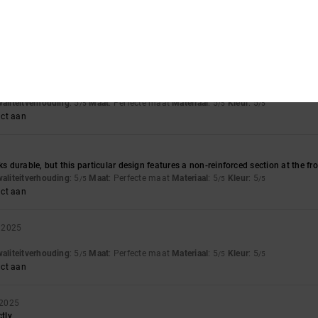
6
ur, well made
waliteitverhouding
: 4
Maat
: Perfecte maat
Materiaal
: 5
Kleur
: 5
/5
/5
/5
uct aan
waliteitverhouding
: 5
Maat
: Perfecte maat
Materiaal
: 5
Kleur
: 5
/5
/5
/5
uct aan
ks durable, but this particular design features a non-reinforced section at the f
waliteitverhouding
: 5
Maat
: Perfecte maat
Materiaal
: 5
Kleur
: 5
/5
/5
/5
uct aan
 2025
waliteitverhouding
: 5
Maat
: Perfecte maat
Materiaal
: 5
Kleur
: 5
/5
/5
/5
uct aan
 2025
ctly