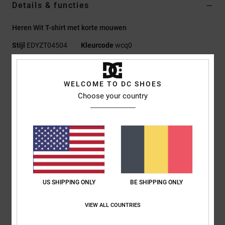
Details & functies
Heren Wit T-shirt met korte mouwen
Stijl
EDYZT04504
Kleurcode
wcq0
Kenmerken
WELCOME TO DC SHOES
Stof:
75% Katoen, 25% Gerecyclede Katoenen Jersey [200
Choose your country
G/M2]
Fit:
Standaard Fit
Ronde hals
Plastisol- en puff-prints centraal op de borst en rug
Gezeefdrukt etiket achterop in het midden bij de nek
Verticaal etiket op de zoom
US SHIPPING ONLY
BE SHIPPING ONLY
Samenstelling
[Hoofdstof] 75% katoen, 25% gerecycled katoen
VIEW ALL COUNTRIES