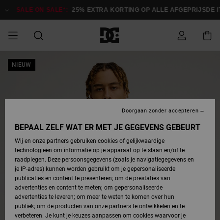
Ga
naar
SALE ON SALE*:
25% EXTRA KORTING OP ALLE AFGEPRIJSDE IT
Productinformatie
SALE
NIEUW
HEREN SALE
ESSENTIALS
ESSENTIALS
ESSENTIALS
SKATESHOP
SNOWBOARDSHOP
français
Toegang tot
Schoenen
Schoenen
Sale schoenen
Stag
Astrix
Nieuwe
Nieuwe
Petten &
Chelsea
Pixie
Nieuwe
Snowboardjassen
Court Graffik
Nieuwe
Nieuwe
Petten &
Skateschoenen
Team
Snowboardjassen
Snowboardschoen
Boots
mijn bestelling
Collectie
Collectie
hoeden
Collectie
Collectie
Collectie
hoeden
HEREN
DAMES SALE
HIGHLIGHTS
HIGHLIGHTS
SCHOENEN
GEMEENSCHAP
DAMES
Nederlands
Kleding
Snow
Kleding
Court Graffik
Ducati
Court Graffik
Astrix
Snowboardbroeken
Pure
Alles
Snowboardbroeken
Snowboardjassen
Snowboardjassen
Levering
SNOWBOARDSHOP
Skateschoenen
Sweatshirts
Mutsen
Sneakers
Skate
T-Shirts
Mutsen
weergeven
Doorgaan zonder accepteren
DAMES
KINDEREN
SCHOENEN
SCHOENEN
KLEDING
Accessoires
Sale
Lynx
DC Command
View All
DC Command
Alles
Stag
Snowboardschoen
Snowboardbroeken
Snowboardbroeken
BEPAAL ZELF WAT ER MET JE GEGEVENS GEBEURT
Retouren
SALE
KINDEREN
accessoires
Sneakers
T-Shirts
Tassen &
Skate
weergeven
Baby schoenen
Hoodies &
Tassen &
Wij en onze partners gebruiken cookies of gelijkwaardige
SNOWBOARDSHOP
rugzakken
sweatshirts
rugzakken
technologieën om informatie op je apparaat op te slaan en/of te
KINDEREN
KLEDING
KLEDING
ACCESSOIRES
SNOW
Pure
Manteca
Manteca
Winterlaarzen
Accessoires
Mutsen
raadplegen. Deze persoonsgegevens (zoals je navigatiegegevens en
Betaling
Sale snow-
Slippers
Overhemden
Slippers
Sneakers
je IP-adres) kunnen worden gebruikt om je gepersonaliseerde
artikelen
Alles
Jasjes &
Alles
publicaties en content te presenteren; om de prestaties van
SKATE
ACCESSOIRES
T-Shirts
Net
Construct
Best Sellers
Polair fleeces
Alles
Alles
weergeven
jassen
weergeven
advertenties en content te meten; om gepersonaliseerde
Giftcard
Winterlaarzen
Jeans
Snowboardschoen
Alles
& softshells
weergeven
weergeven
advertenties te leveren; om meer te weten te komen over hun
Jasjes &
weergeven
publiek; om de producten van onze partners te ontwikkelen en te
COURT
Jasjes &
Alles
Ascend
jassen
Overhemden
verbeteren. Je kunt je keuzes aanpassen om cookies waarvoor je
Quiksilver
GRAFFIK
jassen
weergeven
Snowboardschoen
Jasjes &
Unisex
Mutsen