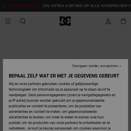
Ga
naar
SALE ON SALE*:
25% EXTRA KORTING OP ALLE AFGEPRIJSDE ITE
Productinformatie
SALE
HEREN SALE
ESSENTIALS
ESSENTIALS
ESSENTIALS
SKATESHOP
SNOWBOARDSHOP
français
Toegang tot
Schoenen
Schoenen
Sale schoenen
Stag
Astrix
Nieuwe
Nieuwe
Petten &
Chelsea
Pixie
Nieuwe
Snowboardjassen
Court Graffik
Nieuwe
Nieuwe
Petten &
Skateschoenen
Team
Snowboardjassen
Snowboardschoen
Boots
mijn bestelling
Collectie
Collectie
hoeden
Collectie
Collectie
Collectie
hoeden
HEREN
DAMES SALE
HIGHLIGHTS
HIGHLIGHTS
SCHOENEN
GEMEENSCHAP
DAMES
Nederlands
Kleding
Snow
Kleding
Court Graffik
Ducati
Court Graffik
Astrix
Snowboardbroeken
Pure
Alles
Snowboardbroeken
Snowboardjassen
Snowboardjassen
Levering
SNOWBOARDSHOP
Skateschoenen
Sweatshirts
Mutsen
Sneakers
Skate
T-Shirts
Mutsen
weergeven
Doorgaan zonder accepteren
DAMES
KINDEREN
SCHOENEN
SCHOENEN
KLEDING
Accessoires
Sale
Lynx
DC Command
View All
DC Command
Alles
Stag
Snowboardschoen
Snowboardbroeken
Snowboardbroeken
BEPAAL ZELF WAT ER MET JE GEGEVENS GEBEURT
Retouren
SALE
KINDEREN
accessoires
Sneakers
T-Shirts
Tassen &
Skate
weergeven
Baby schoenen
Hoodies &
Tassen &
Wij en onze partners gebruiken cookies of gelijkwaardige
SNOWBOARDSHOP
rugzakken
sweatshirts
rugzakken
technologieën om informatie op je apparaat op te slaan en/of te
KINDEREN
KLEDING
KLEDING
ACCESSOIRES
SNOW
Pure
Manteca
Manteca
Winterlaarzen
Accessoires
Mutsen
raadplegen. Deze persoonsgegevens (zoals je navigatiegegevens en
Betaling
Sale snow-
Slippers
Overhemden
Slippers
Sneakers
je IP-adres) kunnen worden gebruikt om je gepersonaliseerde
artikelen
Alles
Jasjes &
Alles
publicaties en content te presenteren; om de prestaties van
SKATE
ACCESSOIRES
T-Shirts
Net
Construct
Best Sellers
Polair fleeces
Alles
Alles
weergeven
jassen
weergeven
advertenties en content te meten; om gepersonaliseerde
Giftcard
Winterlaarzen
Jeans
Snowboardschoen
Alles
& softshells
weergeven
weergeven
advertenties te leveren; om meer te weten te komen over hun
Jasjes &
weergeven
publiek; om de producten van onze partners te ontwikkelen en te
COURT
Jasjes &
Alles
Ascend
jassen
Overhemden
verbeteren. Je kunt je keuzes aanpassen om cookies waarvoor je
Quiksilver
GRAFFIK
jassen
weergeven
Snowboardschoen
Jasjes &
Unisex
Mutsen