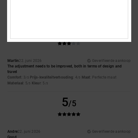
3
/5
Martin
22. juni 2026
Geverifieerde aankoop
The adjustment needs to be improved, both in terms of design and
travel
Comfort
: 3
Prijs-kwaliteitverhouding
: 4
Maat
: Perfecte maat
/5
/5
Materiaal
: 5
Kleur
: 5
/5
/5
5
/5
Andre
22. juni 2026
Geverifieerde aankoop
Good