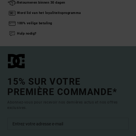
Retourneren binnen 30 dagen
Word lid van het loyaliteitsprogramma
100% veilige betaling
Hulp nodig?
15% SUR VOTRE
PREMIÈRE COMMANDE*
Abonnez-vous pour recevoir nos dernières actus et nos offres
exclusives.