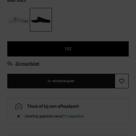
FAQ
Black
Kleur
Riemen &
bekijken
portemonnees
1SZ
Zie maattabel
In winkelwagen
Thuis of bij een afhaalpunt
Levering gepland vanaf
11 augustus