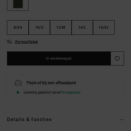
FAQ
Riemen &
bekijken
portemonnees
8/XS
10/S
12/M
14/L
16/XL
Zie maattabel
In winkelwagen
Thuis of bij een afhaalpunt
Levering gepland vanaf
10 augustus
Details & functies