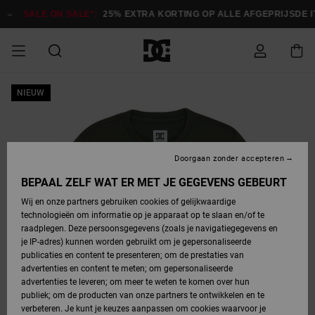
Ga
naar
SALE ON SALE*:
25% EXTRA KORTING OP ALLE AFGEPRIJSDE IT
Productinformatie
SALE
NIEUW
HEREN SALE
ESSENTIALS
ESSENTIALS
ESSENTIALS
SKATESHOP
SNOWBOARDSHOP
français
Toegang tot
Schoenen
Schoenen
Sale schoenen
Stag
Astrix
Nieuwe
Nieuwe
Petten &
Chelsea
Pixie
Nieuwe
Snowboardjassen
Court Graffik
Nieuwe
Nieuwe
Petten &
Skateschoenen
Team
Snowboardjassen
Snowboardschoen
Boots
mijn bestelling
Collectie
Collectie
hoeden
Collectie
Collectie
Collectie
hoeden
HEREN
DAMES SALE
HIGHLIGHTS
HIGHLIGHTS
SCHOENEN
GEMEENSCHAP
DAMES
Nederlands
Kleding
Snow
Kleding
Court Graffik
Ducati
Court Graffik
Astrix
Snowboardbroeken
Pure
Alles
Snowboardbroeken
Snowboardjassen
Snowboardjassen
Levering
SNOWBOARDSHOP
Skateschoenen
Sweatshirts
Mutsen
Sneakers
Skate
T-Shirts
Mutsen
weergeven
Doorgaan zonder accepteren
DAMES
KINDEREN
SCHOENEN
SCHOENEN
KLEDING
Accessoires
Sale
Lynx
DC Command
View All
DC Command
Alles
Stag
Snowboardschoen
Snowboardbroeken
Snowboardbroeken
BEPAAL ZELF WAT ER MET JE GEGEVENS GEBEURT
Retouren
SALE
KINDEREN
accessoires
Sneakers
T-Shirts
Tassen &
Skate
weergeven
Baby schoenen
Hoodies &
Tassen &
Wij en onze partners gebruiken cookies of gelijkwaardige
SNOWBOARDSHOP
rugzakken
sweatshirts
rugzakken
technologieën om informatie op je apparaat op te slaan en/of te
KINDEREN
KLEDING
KLEDING
ACCESSOIRES
SNOW
Pure
Manteca
Manteca
Winterlaarzen
Accessoires
Mutsen
raadplegen. Deze persoonsgegevens (zoals je navigatiegegevens en
Betaling
Sale snow-
Slippers
Overhemden
Slippers
Sneakers
je IP-adres) kunnen worden gebruikt om je gepersonaliseerde
artikelen
Alles
Jasjes &
Alles
publicaties en content te presenteren; om de prestaties van
SKATE
ACCESSOIRES
T-Shirts
Net
Construct
Best Sellers
Polair fleeces
Alles
Alles
weergeven
jassen
weergeven
advertenties en content te meten; om gepersonaliseerde
Giftcard
Winterlaarzen
Jeans
Snowboardschoen
Alles
& softshells
weergeven
weergeven
advertenties te leveren; om meer te weten te komen over hun
Jasjes &
weergeven
publiek; om de producten van onze partners te ontwikkelen en te
COURT
Jasjes &
Alles
Ascend
jassen
Overhemden
verbeteren. Je kunt je keuzes aanpassen om cookies waarvoor je
Quiksilver
GRAFFIK
jassen
weergeven
Snowboardschoen
Jasjes &
Unisex
Mutsen