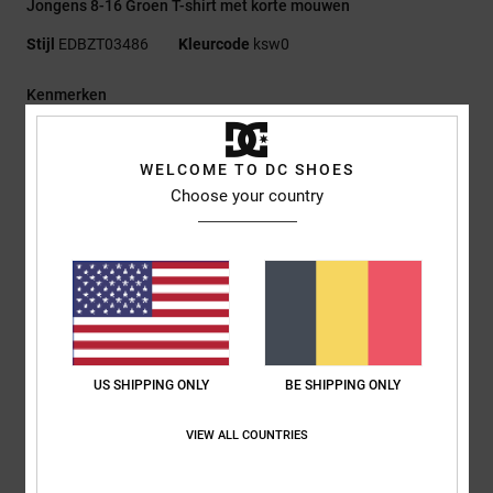
Jongens 8-16 Groen T-shirt met korte mouwen
Stijl
EDBZT03486
Kleurcode
ksw0
Kenmerken
Stof:
75% Katoen, 25% Gerecyclede Katoenen Jersey [200
G/M2]
WELCOME TO DC SHOES
Fit:
Standaard Fit
Choose your country
Ronde hals
Acid wash
Plastisol- en puff-prints op de linkerborst en rug
Gezeefdrukt neklabel
Etiket op de zoom
Samenstelling
[Hoofdstof] 75% katoen, 25% gerecycled katoen
US SHIPPING ONLY
BE SHIPPING ONLY
VIEW ALL COUNTRIES
Bezorging en Retour