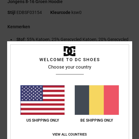
Jongens 8-16 Groen Hoodie
Stijl
EDBSF03154
Kleurcode
ksw0
Kenmerken
Stof:
55% Katoen, 25% Gerecycled Katoen, 20% Gerecycled
Polyester Suède-Achtige French Terry [280 G/M2]
Fit:
Standaard Fit
WELCOME TO DC SHOES
Met capuchon
Choose your country
Kangoeroezak
Digitale en reliëfprints op de linkerborst en -rug
Visgraat-nekband
Metalen oogjes
Plat trekkoord met metalen uiteinden
RESOLVE-afwerking
US SHIPPING ONLY
BE SHIPPING ONLY
Samenstelling
[Hoofdstof] 55% katoen, 25% gerecycled katoen,
20% gerecycled polyester
VIEW ALL COUNTRIES