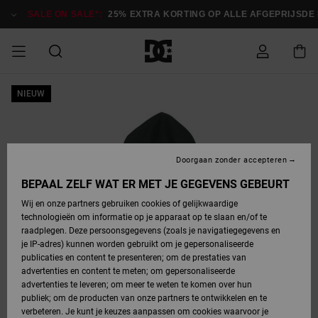
Ga
naar
SALE ON SALE*:
25% EXTRA KORTING OP ALLE AFGEPRIJSDE I
Productinformatie
SALE
NIEUW
HEREN SALE
ESSENTIALS
ESSENTIALS
ESSENTIALS
SKATESHOP
SNOWBOARDSHOP
français
Toegang tot
Schoenen
Schoenen
Sale schoenen
Stag
Astrix
Nieuwe
Nieuwe
Petten &
Chelsea
Pixie
Nieuwe
Snowboardjassen
Court Graffik
Nieuwe
Nieuwe
Petten &
Skateschoenen
Team
Snowboardjassen
Snowboardschoen
Boots
mijn bestelling
Collectie
Collectie
hoeden
Collectie
Collectie
Collectie
hoeden
HEREN
DAMES SALE
HIGHLIGHTS
HIGHLIGHTS
SCHOENEN
GEMEENSCHAP
DAMES
Nederlands
Kleding
Snow
Kleding
Court Graffik
Ducati
Court Graffik
Astrix
Snowboardbroeken
Pure
Alles
Snowboardbroeken
Snowboardjassen
Snowboardjassen
Levering
SNOWBOARDSHOP
Skateschoenen
Sweatshirts
Mutsen
Sneakers
Skate
T-Shirts
Mutsen
weergeven
Doorgaan zonder accepteren
DAMES
KINDEREN
SCHOENEN
SCHOENEN
KLEDING
Accessoires
Sale
Lynx
DC Command
View All
DC Command
Alles
Stag
Snowboardschoen
Snowboardbroeken
Snowboardbroeken
BEPAAL ZELF WAT ER MET JE GEGEVENS GEBEURT
Retouren
SALE
KINDEREN
accessoires
Sneakers
T-Shirts
Tassen &
Skate
weergeven
Baby schoenen
Hoodies &
Tassen &
Wij en onze partners gebruiken cookies of gelijkwaardige
SNOWBOARDSHOP
rugzakken
sweatshirts
rugzakken
technologieën om informatie op je apparaat op te slaan en/of te
KINDEREN
KLEDING
KLEDING
ACCESSOIRES
SNOW
Pure
Manteca
Manteca
Winterlaarzen
Accessoires
Mutsen
raadplegen. Deze persoonsgegevens (zoals je navigatiegegevens en
Betaling
Sale snow-
Slippers
Overhemden
Slippers
Sneakers
je IP-adres) kunnen worden gebruikt om je gepersonaliseerde
artikelen
Alles
Jasjes &
Alles
publicaties en content te presenteren; om de prestaties van
SKATE
ACCESSOIRES
T-Shirts
Net
Construct
Best Sellers
Polair fleeces
Alles
Alles
weergeven
jassen
weergeven
advertenties en content te meten; om gepersonaliseerde
Giftcard
Winterlaarzen
Jeans
Snowboardschoen
Alles
& softshells
weergeven
weergeven
advertenties te leveren; om meer te weten te komen over hun
Jasjes &
weergeven
publiek; om de producten van onze partners te ontwikkelen en te
COURT
Jasjes &
Alles
Ascend
jassen
Overhemden
verbeteren. Je kunt je keuzes aanpassen om cookies waarvoor je
Quiksilver
GRAFFIK
jassen
weergeven
Snowboardschoen
Jasjes &
Unisex
Mutsen