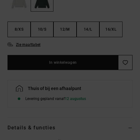
FAQ
Riemen &
bekijken
portemonnees
8/XS
10/S
12/M
14/L
16/XL
Zie maattabel
In winkelwagen
Thuis of bij een afhaalpunt
Levering gepland vanaf
12 augustus
Details & functies