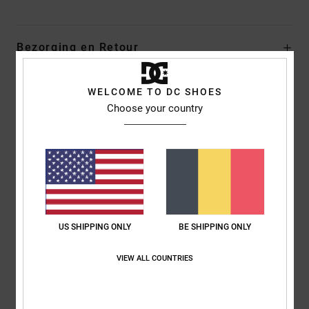
Bezorging en Retour
WELCOME TO DC SHOES
Reviews van klanten
Choose your country
Gemiddelde score
5.0
/5
US SHIPPING ONLY
BE SHIPPING ONLY
gebaseerd op
1 geverifieerde beoordelingen
sinds juli 2026
0% van onze klanten bevelen dit product aan
VIEW ALL COUNTRIES
Comfort
Prijs-kwaliteitverhouding
NaN
NaN