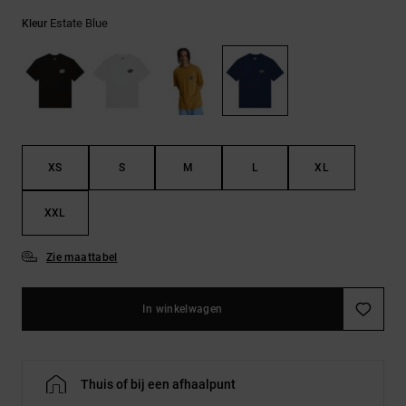
FAQ
Riemen &
bekijken
portemonnees
Estate Blue
Kleur
XS
S
M
L
XL
XXL
Zie maattabel
In winkelwagen
Thuis of bij een afhaalpunt