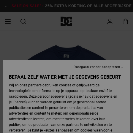
Ga
naar
SALE ON SALE*:
25% EXTRA KORTING OP ALLE AFGEPRIJSDE IT
Productinformatie
SALE
HEREN SALE
ESSENTIALS
ESSENTIALS
ESSENTIALS
SKATESHOP
SNOWBOARDSHOP
français
Toegang tot
Schoenen
Schoenen
Sale schoenen
Stag
Astrix
Nieuwe
Nieuwe
Petten &
Chelsea
Pixie
Nieuwe
Snowboardjassen
Court Graffik
Nieuwe
Nieuwe
Petten &
Skateschoenen
Team
Snowboardjassen
Snowboardschoen
Boots
mijn bestelling
Collectie
Collectie
hoeden
Collectie
Collectie
Collectie
hoeden
HEREN
DAMES SALE
HIGHLIGHTS
HIGHLIGHTS
SCHOENEN
GEMEENSCHAP
DAMES
Nederlands
Kleding
Snow
Kleding
Court Graffik
Ducati
Court Graffik
Astrix
Snowboardbroeken
Pure
Alles
Snowboardbroeken
Snowboardjassen
Snowboardjassen
Levering
SNOWBOARDSHOP
Skateschoenen
Sweatshirts
Mutsen
Sneakers
Skate
T-Shirts
Mutsen
weergeven
Doorgaan zonder accepteren
DAMES
KINDEREN
SCHOENEN
SCHOENEN
KLEDING
Accessoires
Sale
Lynx
DC Command
View All
DC Command
Alles
Stag
Snowboardschoen
Snowboardbroeken
Snowboardbroeken
BEPAAL ZELF WAT ER MET JE GEGEVENS GEBEURT
Retouren
SALE
KINDEREN
accessoires
Sneakers
T-Shirts
Tassen &
Skate
weergeven
Baby schoenen
Hoodies &
Tassen &
Wij en onze partners gebruiken cookies of gelijkwaardige
SNOWBOARDSHOP
rugzakken
sweatshirts
rugzakken
technologieën om informatie op je apparaat op te slaan en/of te
KINDEREN
KLEDING
KLEDING
ACCESSOIRES
SNOW
Pure
Manteca
Manteca
Winterlaarzen
Accessoires
Mutsen
raadplegen. Deze persoonsgegevens (zoals je navigatiegegevens en
Betaling
Sale snow-
Slippers
Overhemden
Slippers
Sneakers
je IP-adres) kunnen worden gebruikt om je gepersonaliseerde
artikelen
Alles
Jasjes &
Alles
publicaties en content te presenteren; om de prestaties van
SKATE
ACCESSOIRES
T-Shirts
Net
Construct
Best Sellers
Polair fleeces
Alles
Alles
weergeven
jassen
weergeven
advertenties en content te meten; om gepersonaliseerde
Giftcard
Winterlaarzen
Jeans
Snowboardschoen
Alles
& softshells
weergeven
weergeven
advertenties te leveren; om meer te weten te komen over hun
Jasjes &
weergeven
publiek; om de producten van onze partners te ontwikkelen en te
COURT
Jasjes &
Alles
Ascend
jassen
Overhemden
verbeteren. Je kunt je keuzes aanpassen om cookies waarvoor je
Quiksilver
GRAFFIK
jassen
weergeven
Snowboardschoen
Jasjes &
Unisex
Mutsen