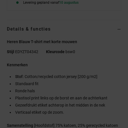
Levering gepland vanaf
10 augustus
Details & functies
Heren Blauw T-shirt met korte mouwen
Stijl
EDYZT04342
Kleurcode
bsw0
Kenmerken
Stof:
Cotton/recycled cotton jersey [200 g/m2]
Standaard fit
Ronde hals
Plastisol print links op de borst en aan de achterkant
Gezeefdrukt etiket achterop in het midden in de nek
Verticaal etiket op de zoom.
Samenstelling
[Hoofdstof] 75% katoen, 25% gerecycled katoen