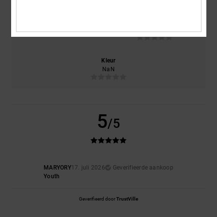
Maat
Materiaal
NaN
Te klein
Te groot
Kleur
NaN
5
/5
MARYORY
17. juli 2026
Geverifieerde aankoop
Youth
Geverifieerd door
TrustVille