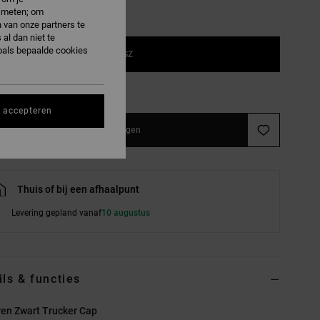
e meten; om
 van onze partners te
al dan niet te
oals bepaalde cookies
1SZ
e maattabel
s accepteren
In winkelwagen
Thuis of bij een afhaalpunt
Levering gepland vanaf
10 augustus
ils & functies
ren Zwart Trucker Cap