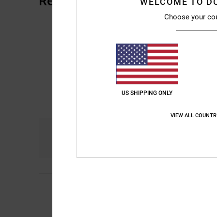
Reviews van klanten
WELCOME TO D
Choose your co
US SHIPPING ONLY
VIEW ALL COUNTR
Comfort
Pri
5.0
5
Pierre
5. april 2026
/5
Satisfied
Comfort
: 5
Prijs-k
/5
Ik raad dit prod