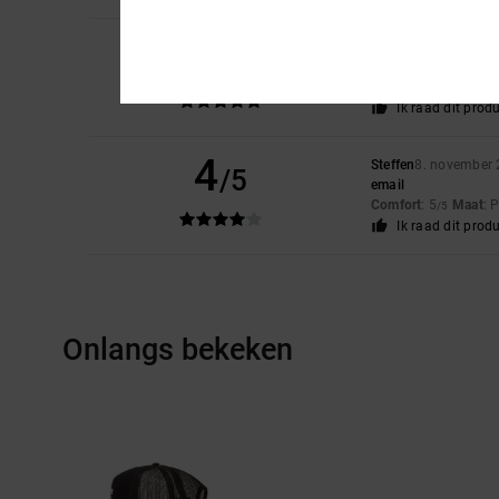
5
Christian
14. januari
/5
Perfect
Comfort
: 5
Prijs-k
/5
Ik raad dit prod
4
Steffen
8. november
/5
email
Comfort
: 5
Maat
: 
/5
Ik raad dit prod
Onlangs bekeken