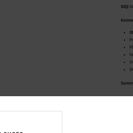
Stijl
A
Kenme
S
P
P
H
V
D
Samen
Bezo