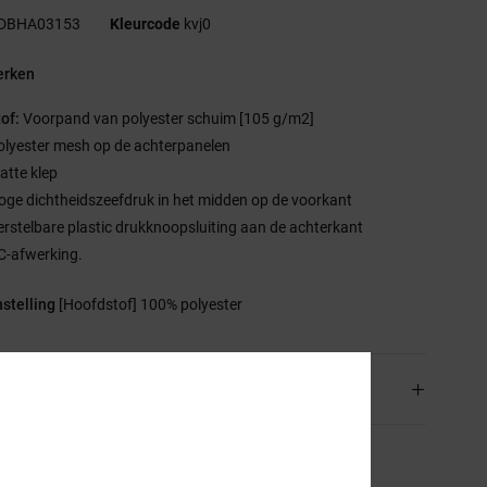
DBHA03153
Kleurcode
kvj0
rken
tof:
Voorpand van polyester schuim [105 g/m2]
olyester mesh op de achterpanelen
latte klep
oge dichtheidszeefdruk in het midden op de voorkant
erstelbare plastic drukknoopsluiting aan de achterkant
C-afwerking.
stelling
[Hoofdstof] 100% polyester
rging en Retour