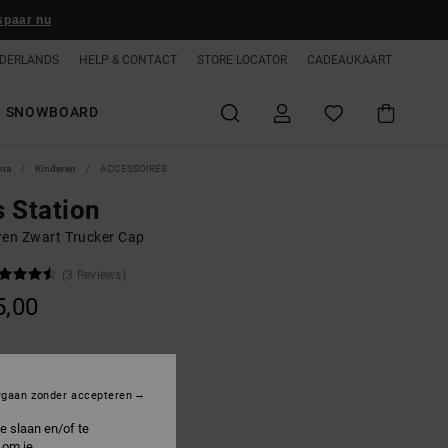
spaar nu
DERLANDS
HELP & CONTACT
STORE LOCATOR
CADEAUKAART
SNOWBOARD
ina
Kinderen
ACCESSOIRES
 Station
ren Zwart Trucker Cap
(3 Reviews)
5,00
lack
rgaan zonder accepteren
e slaan en/of te
 om je