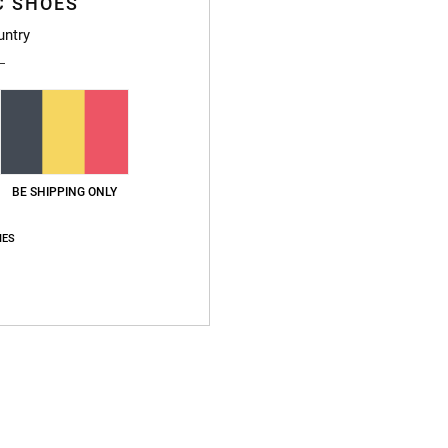
C SHOES
untry
Gemiddelde score
4.7
/5
BE SHIPPING ONLY
gebaseerd op
3 geverifieerde beoordelingen
sinds november 2025
100% van onze klanten bevelen dit product aan
IES
js-kwaliteitverhouding
Maat
Materia
5.0
4.7
Te klein
Te groot
waliteitverhouding
: 5
Maat
: Perfecte maat
Materiaal
: 4
Kleur
: 5
/5
/5
/5
uct aan