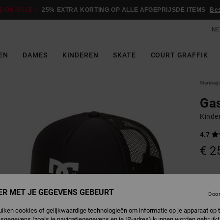
E ON SALE*:
25% EXTRA KORTING OP ALLE AFGEPRIJSDE ITEMS
Be
NE
EN
DAMES
KINDEREN
SKATE
COURT GRAFFIK
Startpag
Gas
Kinde
4.7
€ 2
B
Kleur
ER MET JE GEGEVENS GEBEURT
Doo
uiken cookies of gelijkwaardige technologieën om informatie op je apparaat op t
sgegevens (zoals je navigatiegegevens en je IP-adres) kunnen worden gebruikt