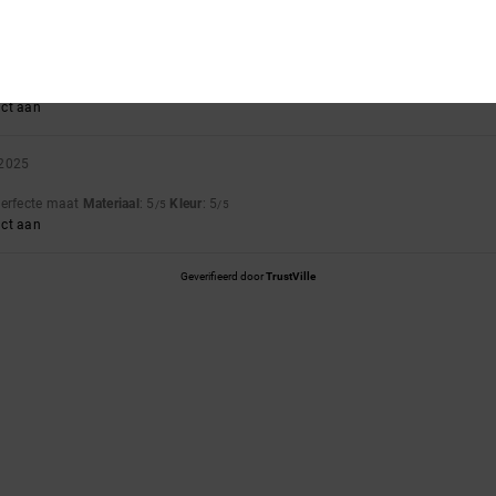
 2026
waliteitverhouding
: 5
Maat
: Klein
Materiaal
: 5
Kleur
: 5
/5
/5
/5
uct aan
 2025
Perfecte maat
Materiaal
: 5
Kleur
: 5
/5
/5
uct aan
Geverifieerd door
TrustVille