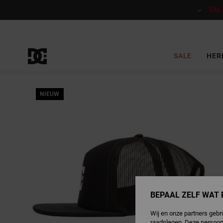
Ga
naar
SAL
Productinformatie
SALE
HER
NIEUW
BEPAAL ZELF WAT 
Wij en onze partners gebr
raadplegen. Deze persoon