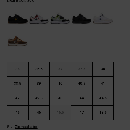
FAQ
Black/gold
Kleur
Riemen &
bekijken
portemonnees
36
36.5
37
37.5
38
38.5
39
40
40.5
41
42
42.5
43
44
44.5
45
46
46.5
47
48.5
Zie maattabel