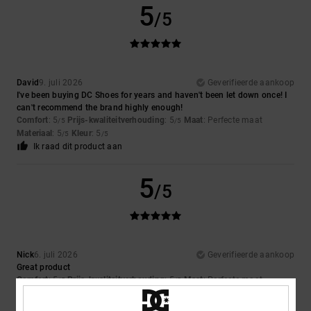
5
/5
David
9. juli 2026
Geverifieerde aankoop
I've been buying DC Shoes for years and haven't been let down once! I
can't recommend the brand highly enough!
Comfort
: 5
Prijs-kwaliteitverhouding
: 5
Maat
: Perfecte maat
/5
/5
Materiaal
: 5
Kleur
: 5
/5
/5
Ik raad dit product aan
5
/5
Nick
6. juli 2026
Geverifieerde aankoop
Great product
Comfort
: 5
Prijs-kwaliteitverhouding
: 5
Maat
: Perfecte maat
/5
/5
Materiaal
: 5
Kleur
: 5
/5
/5
Ik raad dit product aan