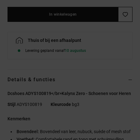
In winkelwagen
Thuis of bij een afhaalpunt
Levering gepland vanaf
10 augustus
Details & functies
Dcshoes ADYS100819</br>Kalynx Zero - Schoenen voor Heren
Stijl
ADYS100819
Kleurcode
bg3
Kenmerken
Bovendeel:
Bovendeel van leer, nubuck, suède of mesh stof
Voetbed:
Comfortabele rand en tong met schuimvulling