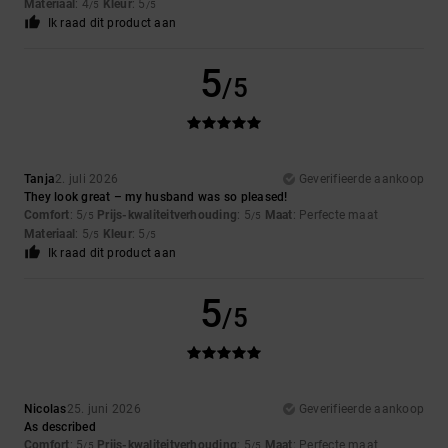
Materiaal
: 4
Kleur
: 5
/5
/5
Ik raad dit product aan
5
/5
Tanja
2. juli 2026
Geverifieerde aankoop
They look great – my husband was so pleased!
Comfort
: 5
Prijs-kwaliteitverhouding
: 5
Maat
: Perfecte maat
/5
/5
Materiaal
: 5
Kleur
: 5
/5
/5
Ik raad dit product aan
5
/5
Nicolas
25. juni 2026
Geverifieerde aankoop
As described
Comfort
: 5
Prijs-kwaliteitverhouding
: 5
Maat
: Perfecte maat
/5
/5