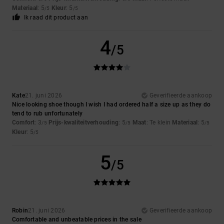
Materiaal
: 5
Kleur
: 5
/5
/5
Ik raad dit product aan
4
/5
Kate
21. juni 2026
Geverifieerde aankoop
Nice looking shoe though I wish I had ordered half a size up as they do
tend to rub unfortunately
Comfort
: 3
Prijs-kwaliteitverhouding
: 5
Maat
: Te klein
Materiaal
: 5
/5
/5
/5
Kleur
: 5
/5
5
/5
Robin
21. juni 2026
Geverifieerde aankoop
Comfortable and unbeatable prices in the sale