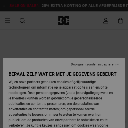
Ga
naar
SALE ON SALE*:
25% EXTRA KORTING OP ALLE AFGEPRIJSDE 
Productinformatie
SALE
HEREN SALE
ESSENTIALS
ESSENTIALS
ESSENTIALS
SKATESHOP
SNOWBOARDSHOP
français
Toegang tot
Schoenen
Schoenen
Sale schoenen
Stag
Astrix
Nieuwe
Nieuwe
Petten &
Chelsea
Pixie
Nieuwe
Snowboardjassen
Court Graffik
Nieuwe
Nieuwe
Petten &
Skateschoenen
Team
Snowboardjassen
Snowboardschoen
Boots
mijn bestelling
Collectie
Collectie
hoeden
Collectie
Collectie
Collectie
hoeden
HEREN
DAMES SALE
HIGHLIGHTS
HIGHLIGHTS
SCHOENEN
GEMEENSCHAP
DAMES
Nederlands
Kleding
Snow
Kleding
Court Graffik
Ducati
Court Graffik
Astrix
Snowboardbroeken
Pure
Alles
Snowboardbroeken
Snowboardjassen
Snowboardjassen
Levering
SNOWBOARDSHOP
Skateschoenen
Sweatshirts
Mutsen
Sneakers
Skate
T-Shirts
Mutsen
weergeven
Doorgaan zonder accepteren
DAMES
KINDEREN
SCHOENEN
SCHOENEN
KLEDING
Accessoires
Sale
Lynx
DC Command
View All
DC Command
Alles
Stag
Snowboardschoen
Snowboardbroeken
Snowboardbroeken
BEPAAL ZELF WAT ER MET JE GEGEVENS GEBEURT
Retouren
SALE
KINDEREN
accessoires
Sneakers
T-Shirts
Tassen &
Skate
weergeven
Baby schoenen
Hoodies &
Tassen &
Wij en onze partners gebruiken cookies of gelijkwaardige
SNOWBOARDSHOP
rugzakken
sweatshirts
rugzakken
technologieën om informatie op je apparaat op te slaan en/of te
KINDEREN
KLEDING
KLEDING
ACCESSOIRES
SNOW
Pure
Manteca
Manteca
Winterlaarzen
Accessoires
Mutsen
raadplegen. Deze persoonsgegevens (zoals je navigatiegegevens en
Betaling
Sale snow-
Slippers
Overhemden
Slippers
Sneakers
je IP-adres) kunnen worden gebruikt om je gepersonaliseerde
artikelen
Alles
Jasjes &
Alles
publicaties en content te presenteren; om de prestaties van
SKATE
ACCESSOIRES
T-Shirts
Net
Construct
Best Sellers
Polair fleeces
Alles
Alles
weergeven
jassen
weergeven
advertenties en content te meten; om gepersonaliseerde
Giftcard
Winterlaarzen
Jeans
Snowboardschoen
Alles
& softshells
weergeven
weergeven
advertenties te leveren; om meer te weten te komen over hun
Jasjes &
weergeven
publiek; om de producten van onze partners te ontwikkelen en te
COURT
Jasjes &
Alles
Ascend
jassen
Overhemden
verbeteren. Je kunt je keuzes aanpassen om cookies waarvoor je
Quiksilver
GRAFFIK
jassen
weergeven
Snowboardschoen
Jasjes &
Unisex
Mutsen