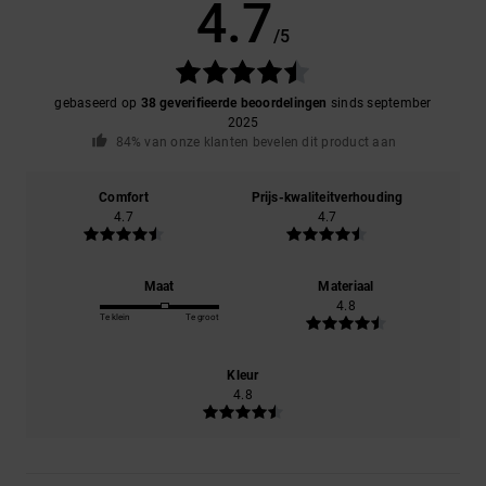
4.7
/5
gebaseerd op
38 geverifieerde beoordelingen
sinds september
2025
84% van onze klanten bevelen dit product aan
Comfort
Prijs-kwaliteitverhouding
4.7
4.7
Maat
Materiaal
4.8
Te klein
Te groot
Kleur
4.8