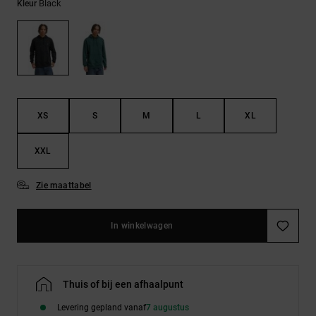
FAQ
Black
Riemen &
Kleur
bekijken
portemonnees
XS
S
M
L
XL
XXL
Zie maattabel
In winkelwagen
Thuis of bij een afhaalpunt
Levering gepland vanaf
7 augustus