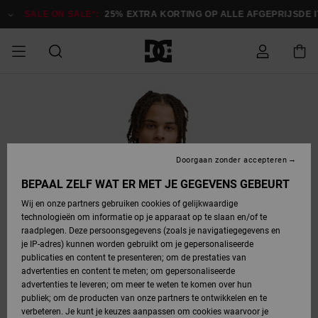
Ga
naar
SALE ON SALE*:
25% EXTRA KORTING OP ALLE AFGEPRIJSDE IT
Productinformatie
SALE
HEREN SALE
ESSENTIALS
ESSENTIALS
ESSENTIALS
SKATESHOP
SNOWBOARDSHOP
français
Toegang tot
Schoenen
Schoenen
Sale schoenen
Stag
Astrix
Nieuwe
Nieuwe
Petten &
Chelsea
Pixie
Nieuwe
Snowboardjassen
Court Graffik
Nieuwe
Nieuwe
Petten &
Skateschoenen
Team
Snowboardjassen
Snowboardschoen
Boots
mijn bestelling
Collectie
Collectie
hoeden
Collectie
Collectie
Collectie
hoeden
HEREN
DAMES SALE
HIGHLIGHTS
HIGHLIGHTS
SCHOENEN
GEMEENSCHAP
DAMES
Nederlands
Kleding
Snow
Kleding
Court Graffik
Ducati
Court Graffik
Astrix
Snowboardbroeken
Pure
Alles
Snowboardbroeken
Snowboardjassen
Snowboardjassen
Levering
SNOWBOARDSHOP
Skateschoenen
Sweatshirts
Mutsen
Sneakers
Skate
T-Shirts
Mutsen
weergeven
Doorgaan zonder accepteren
DAMES
KINDEREN
SCHOENEN
SCHOENEN
KLEDING
Accessoires
Sale
Lynx
DC Command
View All
DC Command
Alles
Stag
Snowboardschoen
Snowboardbroeken
Snowboardbroeken
BEPAAL ZELF WAT ER MET JE GEGEVENS GEBEURT
Retouren
SALE
KINDEREN
accessoires
Sneakers
T-Shirts
Tassen &
Skate
weergeven
Baby schoenen
Hoodies &
Tassen &
Wij en onze partners gebruiken cookies of gelijkwaardige
SNOWBOARDSHOP
rugzakken
sweatshirts
rugzakken
technologieën om informatie op je apparaat op te slaan en/of te
KINDEREN
KLEDING
KLEDING
ACCESSOIRES
SNOW
Pure
Manteca
Manteca
Winterlaarzen
Accessoires
Mutsen
raadplegen. Deze persoonsgegevens (zoals je navigatiegegevens en
Betaling
Sale snow-
Slippers
Overhemden
Slippers
Sneakers
je IP-adres) kunnen worden gebruikt om je gepersonaliseerde
artikelen
Alles
Jasjes &
Alles
publicaties en content te presenteren; om de prestaties van
SKATE
ACCESSOIRES
T-Shirts
Net
Construct
Best Sellers
Polair fleeces
Alles
Alles
weergeven
jassen
weergeven
advertenties en content te meten; om gepersonaliseerde
Giftcard
Winterlaarzen
Jeans
Snowboardschoen
Alles
& softshells
weergeven
weergeven
advertenties te leveren; om meer te weten te komen over hun
Jasjes &
weergeven
publiek; om de producten van onze partners te ontwikkelen en te
COURT
Jasjes &
Alles
Ascend
jassen
Overhemden
verbeteren. Je kunt je keuzes aanpassen om cookies waarvoor je
Quiksilver
GRAFFIK
jassen
weergeven
Snowboardschoen
Jasjes &
Unisex
Mutsen