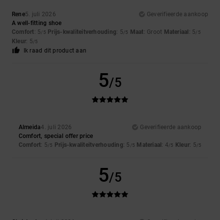
Rene
5. juli 2026
Geverifieerde aankoop
A well-fitting shoe
Comfort
: 5
Prijs-kwaliteitverhouding
: 5
Maat
: Groot
Materiaal
: 5
/5
/5
/5
Kleur
: 5
/5
Ik raad dit product aan
5
/5
Almeida
4. juli 2026
Geverifieerde aankoop
Comfort, special offer price
Comfort
: 5
Prijs-kwaliteitverhouding
: 5
Materiaal
: 4
Kleur
: 5
/5
/5
/5
/5
5
/5