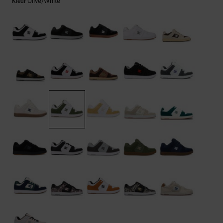
FAQ
Olive/white
Kleur
Riemen &
bekijken
portemonnees