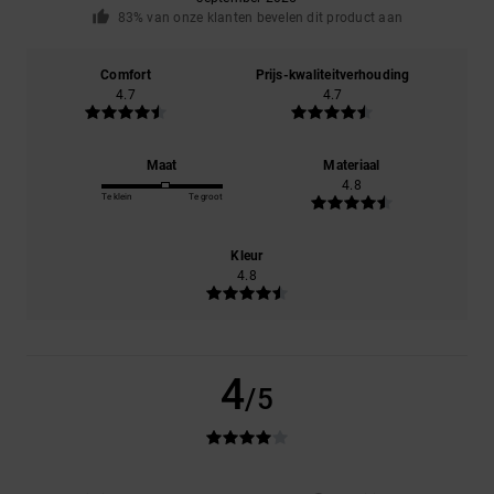
83% van onze klanten bevelen dit product aan
Comfort
Prijs-kwaliteitverhouding
4.7
4.7
Maat
Materiaal
4.8
Te klein
Te groot
Kleur
4.8
4
/5