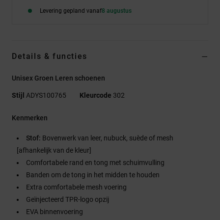
Levering gepland vanaf
8 augustus
Details & functies
Unisex Groen Leren schoenen
Stijl
ADYS100765
Kleurcode
302
Kenmerken
Stof:
Bovenwerk van leer, nubuck, suède of mesh
[afhankelijk van de kleur]
Comfortabele rand en tong met schuimvulling
Banden om de tong in het midden te houden
Extra comfortabele mesh voering
Geïnjecteerd TPR-logo opzij
EVA binnenvoering