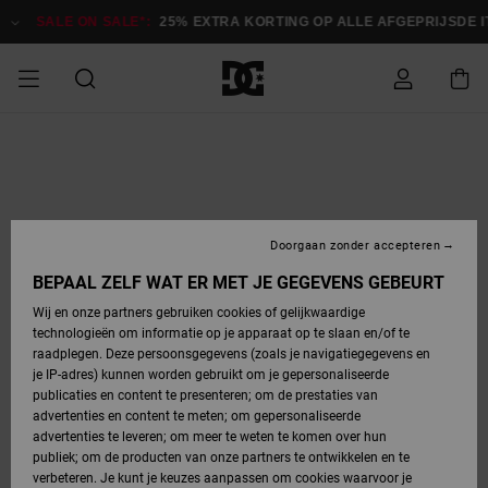
Ga
naar
SALE ON SALE*:
25% EXTRA KORTING OP ALLE AFGEPRIJSDE 
Productinformatie
SALE
HEREN SALE
ESSENTIALS
ESSENTIALS
ESSENTIALS
SKATESHOP
SNOWBOARDSHOP
français
Toegang tot
Schoenen
Schoenen
Sale schoenen
Stag
Astrix
Nieuwe
Nieuwe
Petten &
Chelsea
Pixie
Nieuwe
Snowboardjassen
Court Graffik
Nieuwe
Nieuwe
Petten &
Skateschoenen
Team
Snowboardjassen
Snowboardschoen
Boots
mijn bestelling
Collectie
Collectie
hoeden
Collectie
Collectie
Collectie
hoeden
HEREN
DAMES SALE
HIGHLIGHTS
HIGHLIGHTS
SCHOENEN
GEMEENSCHAP
DAMES
Nederlands
Kleding
Snow
Kleding
Court Graffik
Ducati
Court Graffik
Astrix
Snowboardbroeken
Pure
Alles
Snowboardbroeken
Snowboardjassen
Snowboardjassen
Levering
SNOWBOARDSHOP
Skateschoenen
Sweatshirts
Mutsen
Sneakers
Skate
T-Shirts
Mutsen
weergeven
Doorgaan zonder accepteren
DAMES
KINDEREN
SCHOENEN
SCHOENEN
KLEDING
Accessoires
Sale
Lynx
DC Command
View All
DC Command
Alles
Stag
Snowboardschoen
Snowboardbroeken
Snowboardbroeken
BEPAAL ZELF WAT ER MET JE GEGEVENS GEBEURT
Retouren
SALE
KINDEREN
accessoires
Sneakers
T-Shirts
Tassen &
Skate
weergeven
Baby schoenen
Hoodies &
Tassen &
Wij en onze partners gebruiken cookies of gelijkwaardige
SNOWBOARDSHOP
rugzakken
sweatshirts
rugzakken
technologieën om informatie op je apparaat op te slaan en/of te
KINDEREN
KLEDING
KLEDING
ACCESSOIRES
SNOW
Pure
Manteca
Manteca
Winterlaarzen
Accessoires
Mutsen
raadplegen. Deze persoonsgegevens (zoals je navigatiegegevens en
Betaling
Sale snow-
Slippers
Overhemden
Slippers
Sneakers
je IP-adres) kunnen worden gebruikt om je gepersonaliseerde
artikelen
Alles
Jasjes &
Alles
publicaties en content te presenteren; om de prestaties van
SKATE
ACCESSOIRES
T-Shirts
Net
Construct
Best Sellers
Polair fleeces
Alles
Alles
weergeven
jassen
weergeven
advertenties en content te meten; om gepersonaliseerde
Giftcard
Winterlaarzen
Jeans
Snowboardschoen
Alles
& softshells
weergeven
weergeven
advertenties te leveren; om meer te weten te komen over hun
Jasjes &
weergeven
publiek; om de producten van onze partners te ontwikkelen en te
COURT
Jasjes &
Alles
Ascend
jassen
Overhemden
verbeteren. Je kunt je keuzes aanpassen om cookies waarvoor je
Quiksilver
GRAFFIK
jassen
weergeven
Snowboardschoen
Jasjes &
Unisex
Mutsen