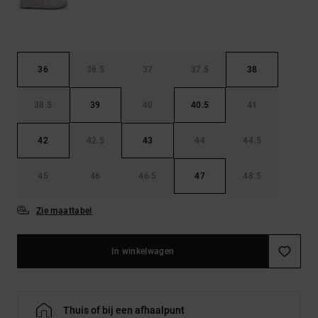
36
36.5
37
37.5
38
38.5
39
40
40.5
41
42
42.5
43
44
44.5
45
46
46.5
47
48.5
Zie maattabel
In winkelwagen
Thuis of bij een afhaalpunt