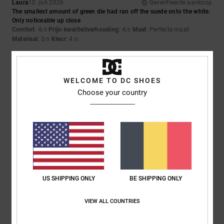
Laura
10. juli 2026
Geverifieerde aankoop
The smallest amount of green die had ran off the suede onto the white.
Only noticeable up close
Comfort
: 4
Prijs-kwaliteitverhouding
: 4
Maat
: Perfecte maat
/5
/5
Materiaal
: 3
Kleur
: 4
/5
/5
5
/5
WELCOME TO DC SHOES
Choose your country
Iwan
9. juli 2026
Geverifieerde aankoop
Mooie schoenen
Comfort
: 4
Prijs-kwaliteitverhouding
: 5
Maat
: Perfecte maat
/5
/5
Materiaal
: 5
Kleur
: 5
/5
/5
Ik raad dit product aan
5
US SHIPPING ONLY
BE SHIPPING ONLY
/5
VIEW ALL COUNTRIES