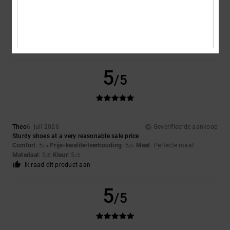
Encarnacion
6. juli 2026
Geverifieerde aankoop
A very attractive design
Comfort
: 4
Prijs-kwaliteitverhouding
: 5
Maat
: Perfecte maat
/5
/5
Materiaal
: 4
Kleur
: 5
/5
/5
Ik raad dit product aan
5
/5
Theo
6. juli 2026
Geverifieerde aankoop
Sturdy shoes at a very reasonable sale price
Comfort
: 5
Prijs-kwaliteitverhouding
: 5
Maat
: Perfecte maat
/5
/5
Materiaal
: 5
Kleur
: 5
/5
/5
Ik raad dit product aan
5
/5