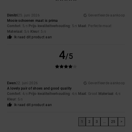
Dimitri
25. juni 2026
Geverifieerde aankoop
Mooie schoenen maat is prima
Comfort
: 5
Prijs-kwaliteitverhouding
: 5
Maat
: Perfecte maat
/5
/5
Materiaal
: 5
Kleur
: 5
/5
/5
Ik raad dit product aan
4
/5
Ewen
22. juni 2026
Geverifieerde aankoop
A lovely pair of shoes and good quality
Comfort
: 4
Prijs-kwaliteitverhouding
: 4
Maat
: Groot
Materiaal
: 4
/5
/5
/5
Kleur
: 5
/5
Ik raad dit product aan
1
2
3
...
25
>