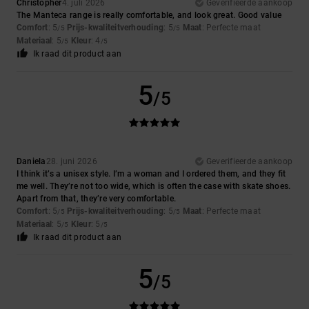
Christopher
4. juli 2026
Geverifieerde aankoop
The Manteca range is really comfortable, and look great. Good value
Comfort
: 5
Prijs-kwaliteitverhouding
: 5
Maat
: Perfecte maat
/5
/5
Materiaal
: 5
Kleur
: 4
/5
/5
Ik raad dit product aan
5
/5
Daniela
28. juni 2026
Geverifieerde aankoop
I think it’s a unisex style. I’m a woman and I ordered them, and they fit
me well. They’re not too wide, which is often the case with skate shoes.
Apart from that, they’re very comfortable.
Comfort
: 5
Prijs-kwaliteitverhouding
: 5
Maat
: Perfecte maat
/5
/5
Materiaal
: 5
Kleur
: 5
/5
/5
Ik raad dit product aan
5
/5