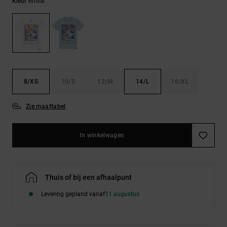
FAQ
White
Kleur
Riemen &
bekijken
portemonnees
8/XS
10/S
12/M
14/L
16/XL
Zie maattabel
In winkelwagen
Thuis of bij een afhaalpunt
Levering gepland vanaf
11 augustus