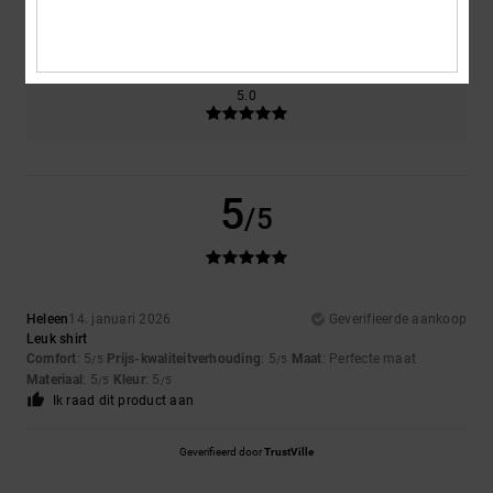
5.0
Te klein
Te groot
Kleur
5.0
5
/5
Heleen
14. januari 2026
Geverifieerde aankoop
Leuk shirt
Comfort
: 5
Prijs-kwaliteitverhouding
: 5
Maat
: Perfecte maat
/5
/5
Materiaal
: 5
Kleur
: 5
/5
/5
Ik raad dit product aan
Geverifieerd door
TrustVille