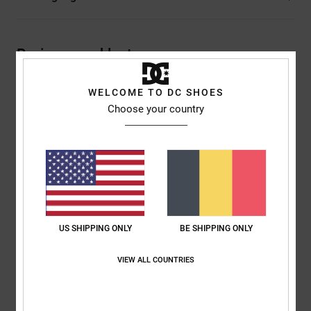
Reviews van klanten
WELCOME TO DC SHOES
Gemiddelde score
Choose your country
5.0
/5
gebaseerd op
1 geverifieerde beoordelingen
sinds januari
2026
100% van onze klanten bevelen dit product aan
US SHIPPING ONLY
BE SHIPPING ONLY
Comfort
Prijs-kwaliteitverhouding
5.0
5.0
VIEW ALL COUNTRIES
Maat
Materiaal