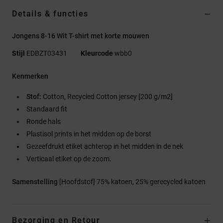
Details & functies
Jongens 8-16 Wit T-shirt met korte mouwen
Stijl
EDBZT03431
Kleurcode
wbb0
Kenmerken
Stof:
Cotton, Recycled Cotton jersey [200 g/m2]
Standaard fit
Ronde hals
Plastisol prints in het midden op de borst
Gezeefdrukt etiket achterop in het midden in de nek
Verticaal etiket op de zoom.
Samenstelling
[Hoofdstof] 75% katoen, 25% gerecycled katoen
Bezorging en Retour