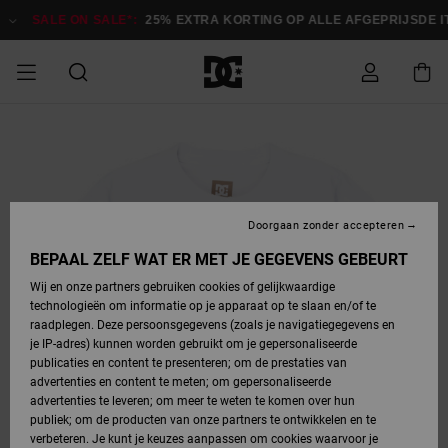
Ga
naar
SALE ON SALE*:
25% EXTRA KORTING OP ALLE AFGEPRIJSDE 
Productinformatie
SALE
HEREN SALE
ESSENTIALS
ESSENTIALS
ESSENTIALS
SKATESHOP
SNOWBOARDSHOP
français
Toegang tot
Schoenen
Schoenen
Sale schoenen
Stag
Astrix
Nieuwe
Nieuwe
Petten &
Chelsea
Pixie
Nieuwe
Snowboardjassen
Court Graffik
Nieuwe
Nieuwe
Petten &
Skateschoenen
Team
Snowboardjassen
Snowboardschoen
Boots
mijn bestelling
Collectie
Collectie
hoeden
Collectie
Collectie
Collectie
hoeden
HEREN
DAMES SALE
HIGHLIGHTS
HIGHLIGHTS
SCHOENEN
GEMEENSCHAP
DAMES
Nederlands
Kleding
Snow
Kleding
Court Graffik
Ducati
Court Graffik
Astrix
Snowboardbroeken
Pure
Alles
Snowboardbroeken
Snowboardjassen
Snowboardjassen
Levering
SNOWBOARDSHOP
Skateschoenen
Sweatshirts
Mutsen
Sneakers
Skate
T-Shirts
Mutsen
weergeven
Doorgaan zonder accepteren
DAMES
KINDEREN
SCHOENEN
SCHOENEN
KLEDING
Accessoires
Sale
Lynx
DC Command
View All
DC Command
Alles
Stag
Snowboardschoen
Snowboardbroeken
Snowboardbroeken
BEPAAL ZELF WAT ER MET JE GEGEVENS GEBEURT
Retouren
SALE
KINDEREN
accessoires
Sneakers
T-Shirts
Tassen &
Skate
weergeven
Baby schoenen
Hoodies &
Tassen &
Wij en onze partners gebruiken cookies of gelijkwaardige
SNOWBOARDSHOP
rugzakken
sweatshirts
rugzakken
technologieën om informatie op je apparaat op te slaan en/of te
KINDEREN
KLEDING
KLEDING
ACCESSOIRES
SNOW
Pure
Manteca
Manteca
Winterlaarzen
Accessoires
Mutsen
raadplegen. Deze persoonsgegevens (zoals je navigatiegegevens en
Betaling
Sale snow-
Slippers
Overhemden
Slippers
Sneakers
je IP-adres) kunnen worden gebruikt om je gepersonaliseerde
artikelen
Alles
Jasjes &
Alles
publicaties en content te presenteren; om de prestaties van
SKATE
ACCESSOIRES
T-Shirts
Net
Construct
Best Sellers
Polair fleeces
Alles
Alles
weergeven
jassen
weergeven
advertenties en content te meten; om gepersonaliseerde
Giftcard
Winterlaarzen
Jeans
Snowboardschoen
Alles
& softshells
weergeven
weergeven
advertenties te leveren; om meer te weten te komen over hun
Jasjes &
weergeven
publiek; om de producten van onze partners te ontwikkelen en te
COURT
Jasjes &
Alles
Ascend
jassen
Overhemden
verbeteren. Je kunt je keuzes aanpassen om cookies waarvoor je
Quiksilver
GRAFFIK
jassen
weergeven
Snowboardschoen
Jasjes &
Unisex
Mutsen