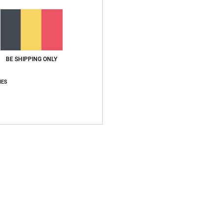
Gemiddelde score
4.8
BE SHIPPING ONLY
/5
IES
gebaseerd op
6 geverifieerde beoordelingen
sinds oktober 2025
83% van onze klanten bevelen dit product aan
js-kwaliteitverhouding
Maat
Materia
4.3
4.7
Te klein
Te groot
ié
17. februari 2026
d
waliteitverhouding
: 5
Maat
: Groot
Materiaal
: 4
Kleur
: 5
/5
/5
/5