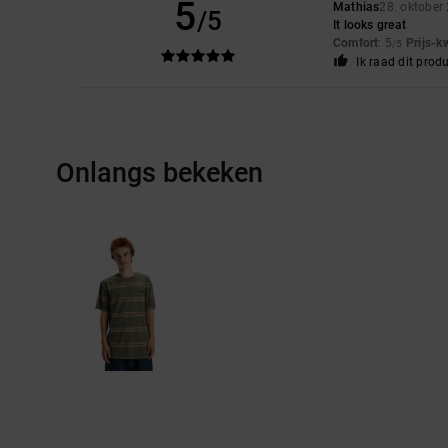
5
Mathias
28. oktober
/5
It looks great
Comfort
: 5
Prijs-k
/5
Ik raad dit prod
Onlangs bekeken