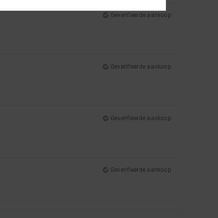
Geverifieerde aankoop
Geverifieerde aankoop
Geverifieerde aankoop
Geverifieerde aankoop