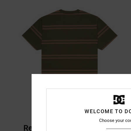
WELCOME TO D
Choose your co
Reviews van klanten