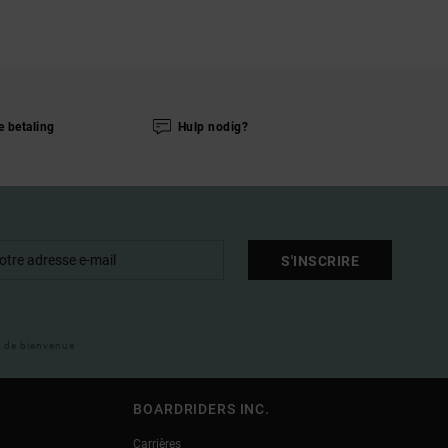
e betaling
Hulp nodig?
S'INSCRIRE
il de bienvenue
BOARDRIDERS INC.
Carrières