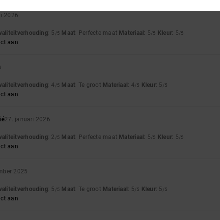
ri 2026
waliteitverhouding
: 5
Maat
: Perfecte maat
Materiaal
: 5
Kleur
: 5
/5
/5
/5
uct aan
6
waliteitverhouding
: 4
Maat
: Te groot
Materiaal
: 4
Kleur
: 5
/5
/5
/5
uct aan
ié
27. januari 2026
waliteitverhouding
: 2
Maat
: Perfecte maat
Materiaal
: 5
Kleur
: 5
/5
/5
/5
uct aan
mber 2025
waliteitverhouding
: 5
Maat
: Te groot
Materiaal
: 5
Kleur
: 5
/5
/5
/5
uct aan