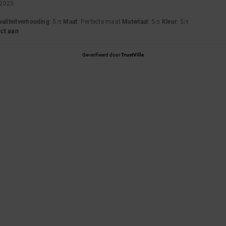
 2025
waliteitverhouding
: 5
Maat
: Perfecte maat
Materiaal
: 5
Kleur
: 5
/5
/5
/5
uct aan
Geverifieerd door
TrustVille