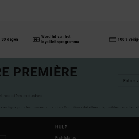
Word lid van het
n 30 dagen
100% veilig
loyaliteitsprogramma
RE PREMIÈRE
t nos offres exclusives.
ble en ligne pour les nouveaux inscrits - Conditions détaillées disponibles dans l'ema
HULP
Bestelstatus