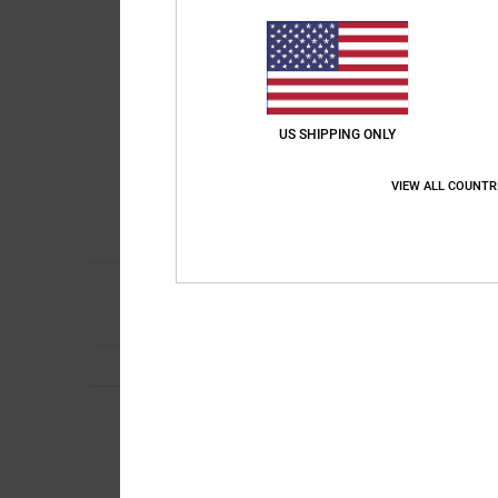
US SHIPPING ONLY
VIEW ALL COUNTR
Comfort
Pri
4.8
4
/5
Client anonyme vérif
Very good, very goo
Comfort
: 4
Prijs-k
/5