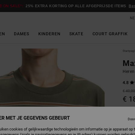
E ON SALE*:
25% EXTRA KORTING OP ALLE AFGEPRIJSDE ITEMS
Be
NE
EN
DAMES
KINDEREN
SKATE
COURT GRAFFIK
Startpag
Max
Heren
4.8
€ 40,0
€ 1
SALE
SALE 
ER MET JE GEGEVENS GEBEURT
Doo
uiken cookies of gelijkwaardige technologieën om informatie op je apparaat op t
B
Kleur
sgegevens (zoals je navigatiegegevens en je IP-adres) kunnen worden gebruikt