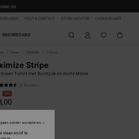
spaar nu
DERLANDS
HELP & CONTACT
STORE LOCATOR
CADEAUKAART
SNOWBOARD
ina
Heren
KLEDING
T-Shirts
imize Stripe
 Groen T-shirt met Borstzak en Korte Mouw
(6 Reviews)
0
55%
8,00
ON SALE 25% EXTRA
rgaan zonder accepteren
e slaan en/of te
ronze Green
 om je