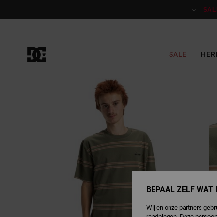
Ga
naar
SAL
Productinformatie
SALE
HER
BEPAAL ZELF WAT 
Wij en onze partners gebr
raadplegen. Deze persoon