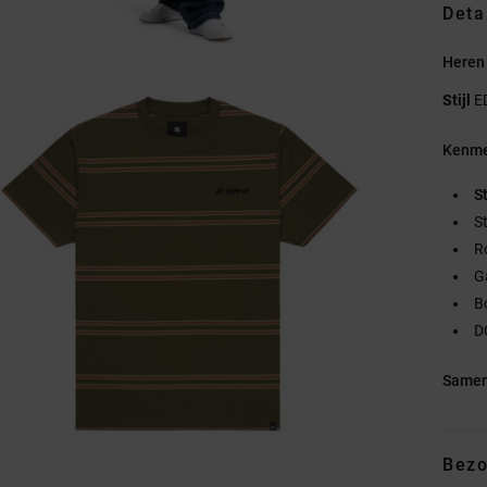
Deta
Heren 
Stijl
E
Kenme
S
S
R
G
B
D
Samen
Bezo