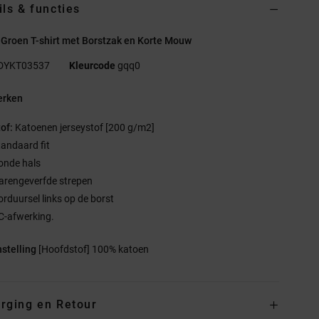
ils & functies
Groen T-shirt met Borstzak en Korte Mouw
DYKT03537
Kleurcode
gqq0
rken
tof:
Katoenen jerseystof [200 g/m2]
tandaard fit
onde hals
arengeverfde strepen
orduursel links op de borst
C-afwerking.
stelling
[Hoofdstof] 100% katoen
rging en Retour