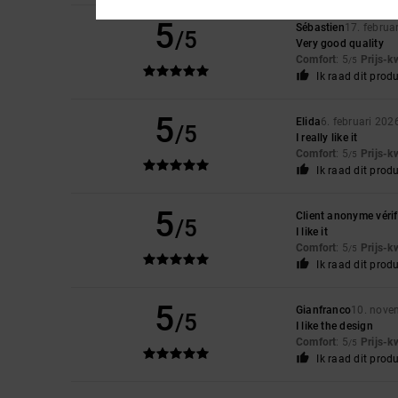
5
Sébastien
17. februa
/5
Very good quality
Comfort
: 5
Prijs-k
/5
Ik raad dit prod
5
Elida
6. februari 202
/5
I really like it
Comfort
: 5
Prijs-k
/5
Ik raad dit prod
5
Client anonyme vérif
/5
I like it
Comfort
: 5
Prijs-k
/5
Ik raad dit prod
5
Gianfranco
10. nove
/5
I like the design
Comfort
: 5
Prijs-k
/5
Ik raad dit prod