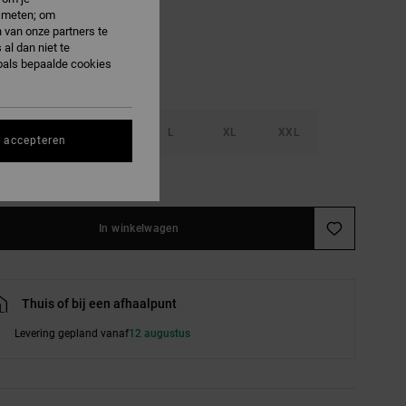
e meten; om
 van onze partners te
al dan niet te
oals bepaalde cookies
S
M
L
XL
XXL
s accepteren
e maattabel
In winkelwagen
Thuis of bij een afhaalpunt
Levering gepland vanaf
12 augustus