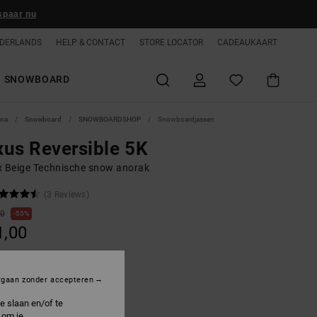
spaar nu
DERLANDS
HELP & CONTACT
STORE LOCATOR
CADEAUKAART
SNOWBOARD
ina
Snowboard
SNOWBOARDSHOP
Snowboardjassen
us Reversible 5K
x Beige Technische snow anorak
(3 Reviews)
00
55%
1,00
ON SALE 25% EXTRA
rgaan zonder accepteren
e slaan en/of te
atmeal
 om je