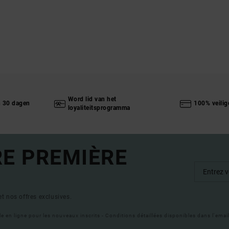
Word lid van het
n 30 dagen
100% veilig
loyaliteitsprogramma
RE PREMIÈRE
t nos offres exclusives.
ble en ligne pour les nouveaux inscrits - Conditions détaillées disponibles dans l'ema