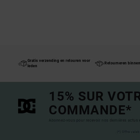
Gratis verzending en retouren voor
Retourneren binne
leden
15% SUR VOT
COMMANDE*
Abonnez-vous pour recevoir nos dernières actus e
(*) Offre vala