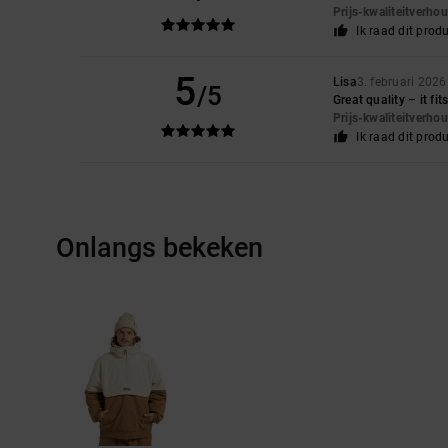
Prijs-kwaliteitverho
Ik raad dit prod
5
Lisa
3. februari 2026
/5
Great quality – it fit
Prijs-kwaliteitverho
Ik raad dit prod
Onlangs bekeken