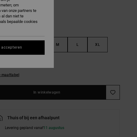
e meten; om
 van onze partners te
al dan niet te
oals bepaalde cookies
S
XS
S
M
L
XL
s accepteren
L
e maattabel
In winkelwagen
Thuis of bij een afhaalpunt
Levering gepland vanaf
11 augustus