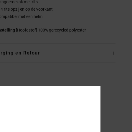
angoeroezak met rits
/4 rits opzij en op de voorkant
ompatibel met een helm
stelling
[Hoofdstof] 100% gerecycled polyester
rging en Retour