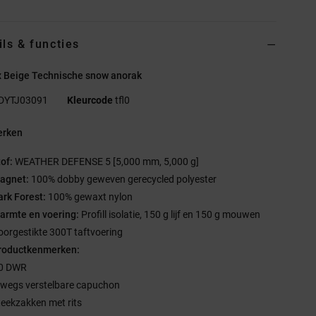
ils & functies
x Beige Technische snow anorak
DYTJ03091
Kleurcode
tfl0
rken
tof:
WEATHER DEFENSE 5 [5,000 mm, 5,000 g]
agnet:
100% dobby geweven gerecycled polyester
ark Forest:
100% gewaxt nylon
armte en voering:
Profill isolatie, 150 g lijf en 150 g mouwen
oorgestikte 300T taftvoering
roductkenmerken:
0 DWR
-wegs verstelbare capuchon
teekzakken met rits