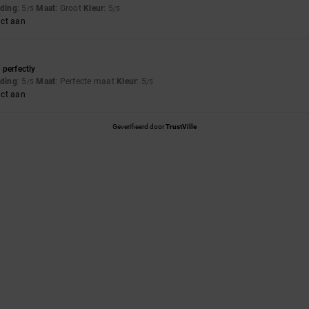
uding
: 5
Maat
: Groot
Kleur
: 5
/5
/5
uct aan
s perfectly
uding
: 5
Maat
: Perfecte maat
Kleur
: 5
/5
/5
uct aan
Geverifieerd door
TrustVille