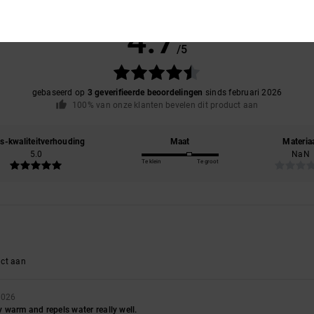
Gemiddelde score
4.7
/5
gebaseerd op
3 geverifieerde beoordelingen
sinds februari 2026
100% van onze klanten bevelen dit product aan
js-kwaliteitverhouding
Maat
Materia
5.0
NaN
Te klein
Te groot
uct aan
2026
 very warm and repels water really well.