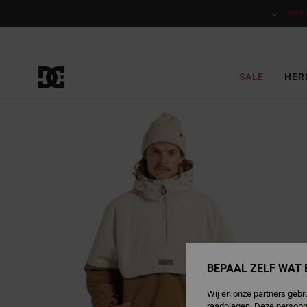
Ga
naar
SAL
Productinformatie
SALE
HER
BEPAAL ZELF WAT 
Wij en onze partners gebr
raadplegen. Deze persoon