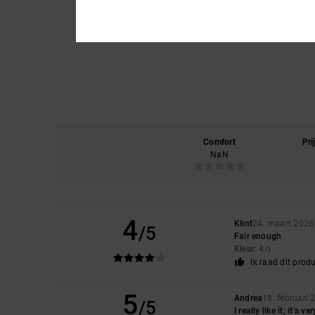
Comfort
Pri
NaN
4
Klint
24. maart 2026
/5
Fair enough
Kleur
: 4
/5
Ik raad dit prod
5
Andrea
18. februari 
/5
I really like it; it’s