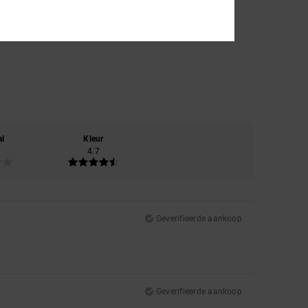
al
Kleur
4.7
Geverifieerde aankoop
Geverifieerde aankoop