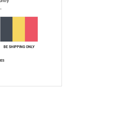
untry
BE SHIPPING ONLY
IES