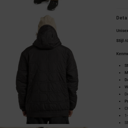
Deta
Unise
Stijl
A
Kenme
S
M
D
W
D
P
C
1
S