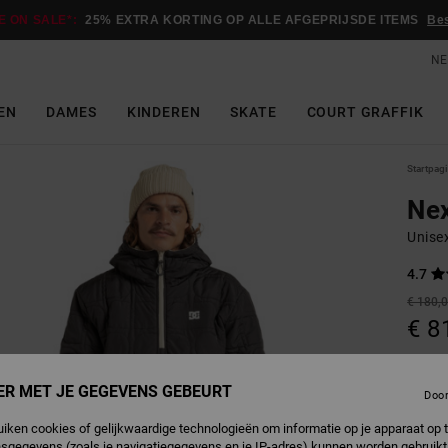
E ON SALE*:
25% EXTRA KORTING OP ALLE AFGEPRIJSDE ITEMS
Be
NE
EN
DAMES
KINDEREN
SKATE
COURT GRAFFIK
Startpag
Nex
Unise
4.7
€ 180,
€ 8
SALE
SALE 
ER MET JE GEGEVENS GEBEURT
Doo
uiken cookies of gelijkwaardige technologieën om informatie op je apparaat op t
O
Kleur
sgegevens (zoals je navigatiegegevens en je IP-adres) kunnen worden gebruikt