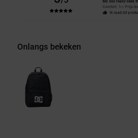
/5
My son really likes 
Comfort
: 5
Prijs-k
/5
Ik raad dit prod
Onlangs bekeken