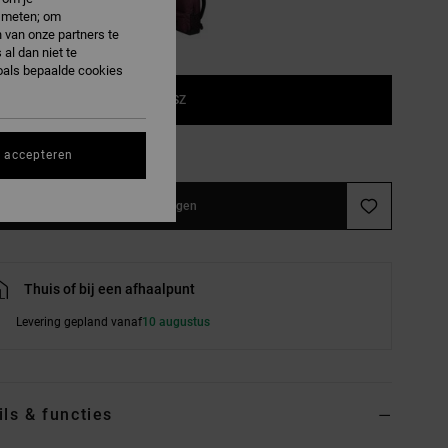
e meten; om
 van onze partners te
al dan niet te
oals bepaalde cookies
1SZ
e maattabel
s accepteren
In winkelwagen
Thuis of bij een afhaalpunt
Levering gepland vanaf
10 augustus
ils & functies