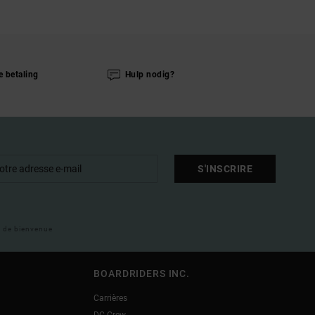
e betaling
Hulp nodig?
S'INSCRIRE
il de bienvenue
BOARDRIDERS INC.
Carrières
DC Crew