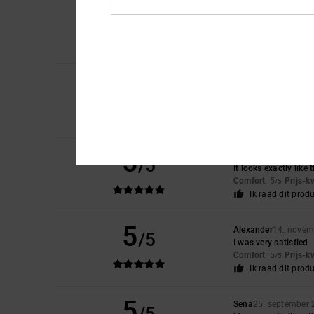
5
Mees
22. mei 2026
/5
Perfect
Comfort
: 5
Prijs-k
/5
Ik raad dit prod
5
Mathias
15. maart 
/5
Because I really like
Comfort
: 5
Prijs-k
/5
Ik raad dit prod
5
Claudia
3. december
/5
It looks exactly like
Comfort
: 5
Prijs-k
/5
Ik raad dit prod
5
Alexander
14. novem
/5
I was very satisfied
Comfort
: 5
Prijs-k
/5
Ik raad dit prod
5
Sena
25. september