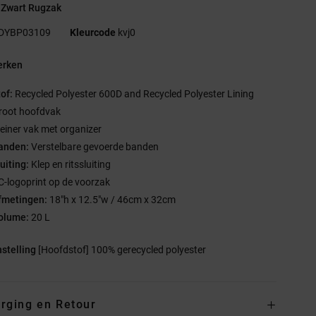
 Zwart Rugzak
DYBP03109
Kleurcode
kvj0
rken
tof:
Recycled Polyester 600D and Recycled Polyester Lining
root hoofdvak
leiner vak met organizer
anden:
Verstelbare gevoerde banden
uiting:
Klep en ritssluiting
C-logoprint op de voorzak
fmetingen:
18"h x 12.5"w / 46cm x 32cm
olume:
20 L
stelling
[Hoofdstof] 100% gerecycled polyester
rging en Retour