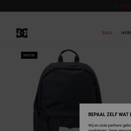
Ga
naar
SAL
Productinformatie
SALE
HER
NIEUW
BEPAAL ZELF WAT 
Wij en onze partners gebr
raadplegen. Deze persoon