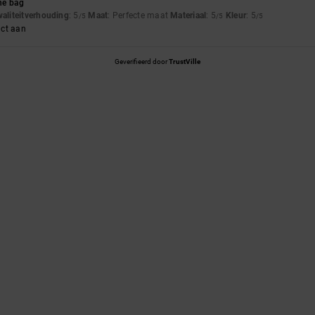
the bag
waliteitverhouding
: 5
Maat
: Perfecte maat
Materiaal
: 5
Kleur
: 5
/5
/5
/5
uct aan
Geverifieerd door
TrustVille