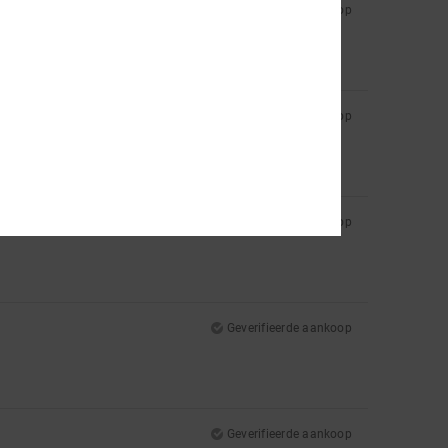
Geverifieerde aankoop
Geverifieerde aankoop
Geverifieerde aankoop
Geverifieerde aankoop
Geverifieerde aankoop