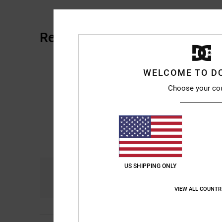
Reviews van klanten
WELCOME TO D
Choose your co
US SHIPPING ONLY
Comfort
Pri
5.0
VIEW ALL COUNTR