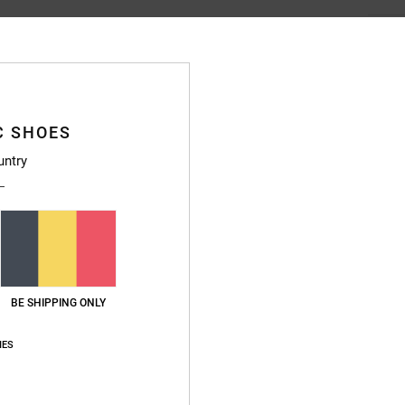
C SHOES
Gemiddelde score
untry
5.0
/5
gebaseerd op
5 geverifieerde beoordelingen
sinds september 2025
100% van onze klanten bevelen dit product aan
BE SHIPPING ONLY
js-kwaliteitverhouding
Maat
Materia
5.0
5.0
Te klein
Te groot
IES