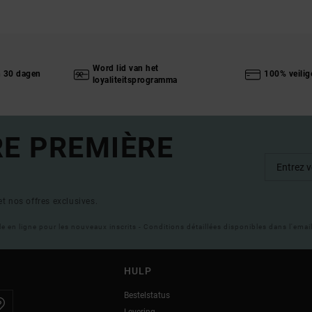
Word lid van het
n 30 dagen
100% veilig
loyaliteitsprogramma
RE PREMIÈRE
t nos offres exclusives.
ble en ligne pour les nouveaux inscrits - Conditions détaillées disponibles dans l'ema
HULP
Bestelstatus
Levering