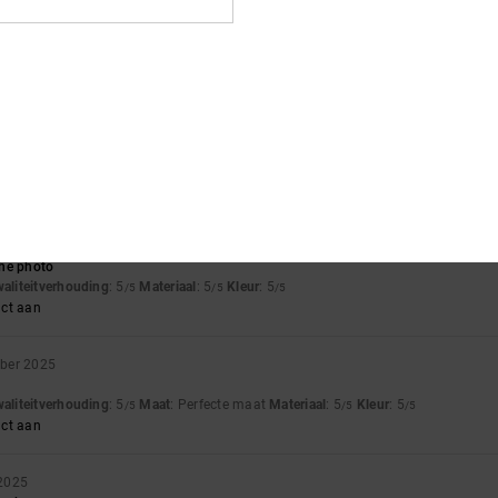
waliteitverhouding
: 5
Maat
: Perfecte maat
Materiaal
: 5
Kleur
: 5
/5
/5
/5
uct aan
2026
 the rucksack.
waliteitverhouding
: 5
Maat
: Perfecte maat
Materiaal
: 5
Kleur
: 5
/5
/5
/5
uct aan
 2025
 the photo
waliteitverhouding
: 5
Materiaal
: 5
Kleur
: 5
/5
/5
/5
uct aan
ber 2025
waliteitverhouding
: 5
Maat
: Perfecte maat
Materiaal
: 5
Kleur
: 5
/5
/5
/5
uct aan
 2025