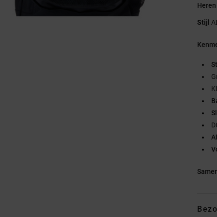
Heren
Stijl
A
Kenme
S
G
K
B
Sl
D
A
V
Samen
Bezo