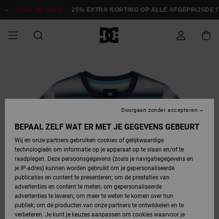
Ga
naar
SALE ON SALE*:
25% EXTRA KORTING OP ALLE AFGEPRIJSDE IT
Productinformatie
SALE
HEREN SALE
ESSENTIALS
ESSENTIALS
ESSENTIALS
SKATESHOP
SNOWBOARDSHOP
français
Toegang tot
Schoenen
Schoenen
Sale schoenen
Stag
Astrix
Nieuwe
Nieuwe
Petten &
Chelsea
Pixie
Nieuwe
Snowboardjassen
Court Graffik
Nieuwe
Nieuwe
Petten &
Skateschoenen
Team
Snowboardjassen
Snowboardschoen
Boots
mijn bestelling
Collectie
Collectie
hoeden
Collectie
Collectie
Collectie
hoeden
HEREN
DAMES SALE
HIGHLIGHTS
HIGHLIGHTS
SCHOENEN
GEMEENSCHAP
DAMES
Nederlands
Kleding
Snow
Kleding
Court Graffik
Ducati
Court Graffik
Astrix
Snowboardbroeken
Pure
Alles
Snowboardbroeken
Snowboardjassen
Snowboardjassen
Levering
SNOWBOARDSHOP
Skateschoenen
Sweatshirts
Mutsen
Sneakers
Skate
T-Shirts
Mutsen
weergeven
Doorgaan zonder accepteren
DAMES
KINDEREN
SCHOENEN
SCHOENEN
KLEDING
Accessoires
Sale
Lynx
DC Command
View All
DC Command
Alles
Stag
Snowboardschoen
Snowboardbroeken
Snowboardbroeken
BEPAAL ZELF WAT ER MET JE GEGEVENS GEBEURT
Retouren
SALE
KINDEREN
accessoires
Sneakers
T-Shirts
Tassen &
Skate
weergeven
Baby schoenen
Hoodies &
Tassen &
Wij en onze partners gebruiken cookies of gelijkwaardige
SNOWBOARDSHOP
rugzakken
sweatshirts
rugzakken
technologieën om informatie op je apparaat op te slaan en/of te
KINDEREN
KLEDING
KLEDING
ACCESSOIRES
SNOW
Pure
Manteca
Manteca
Winterlaarzen
Accessoires
Mutsen
raadplegen. Deze persoonsgegevens (zoals je navigatiegegevens en
Betaling
Sale snow-
Slippers
Overhemden
Slippers
Sneakers
je IP-adres) kunnen worden gebruikt om je gepersonaliseerde
artikelen
Alles
Jasjes &
Alles
publicaties en content te presenteren; om de prestaties van
SKATE
ACCESSOIRES
T-Shirts
Net
Construct
Best Sellers
Polair fleeces
Alles
Alles
weergeven
jassen
weergeven
advertenties en content te meten; om gepersonaliseerde
Giftcard
Winterlaarzen
Jeans
Snowboardschoen
Alles
& softshells
weergeven
weergeven
advertenties te leveren; om meer te weten te komen over hun
Jasjes &
weergeven
publiek; om de producten van onze partners te ontwikkelen en te
COURT
Jasjes &
Alles
Ascend
jassen
Overhemden
verbeteren. Je kunt je keuzes aanpassen om cookies waarvoor je
Quiksilver
GRAFFIK
jassen
weergeven
Snowboardschoen
Jasjes &
Unisex
Mutsen