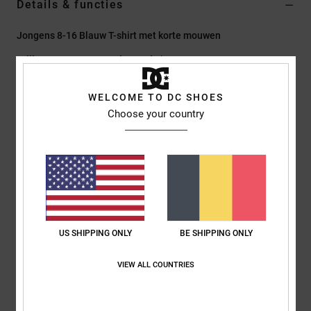
Details & functies
Jongens 8-16 Blauw T-shirt met korte mouwen
Stijl
EDBKT03149
Kleurcode
bmg0
Kenmerken
WELCOME TO DC SHOES
Choose your country
Stof:
Katoenen jerseystof [200 g/m2]
pasvorm:
klassiek, comfortabel normaal model
halslijn:
ronde hals
Garengeverfde strepen
Borduursel op de borst
Samenstelling
[Hoofdstof] 100% katoen
US SHIPPING ONLY
BE SHIPPING ONLY
VIEW ALL COUNTRIES
Bezorging en Retour