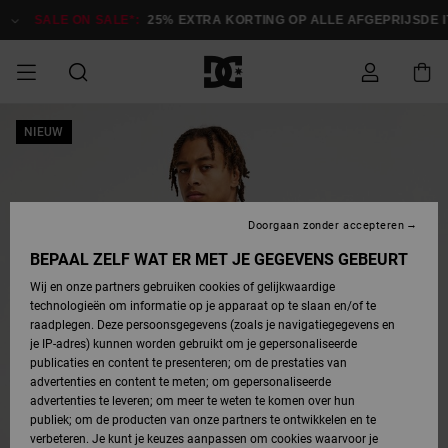
Ga
naar
SALE ON SALE*:
25% EXTRA KORTING OP ALLE AFGEPRIJSDE IT
Productinformatie
SALE
NIEUW
HEREN SALE
ESSENTIALS
ESSENTIALS
ESSENTIALS
SKATESHOP
SNOWBOARDSHOP
français
Toegang tot
Schoenen
Schoenen
Sale schoenen
Stag
Astrix
Nieuwe
Nieuwe
Petten &
Chelsea
Pixie
Nieuwe
Snowboardjassen
Court Graffik
Nieuwe
Nieuwe
Petten &
Skateschoenen
Team
Snowboardjassen
Snowboardschoen
Boots
mijn bestelling
Collectie
Collectie
hoeden
Collectie
Collectie
Collectie
hoeden
HEREN
DAMES SALE
HIGHLIGHTS
HIGHLIGHTS
SCHOENEN
GEMEENSCHAP
DAMES
Nederlands
Kleding
Snow
Kleding
Court Graffik
Ducati
Court Graffik
Astrix
Snowboardbroeken
Pure
Alles
Snowboardbroeken
Snowboardjassen
Snowboardjassen
Levering
SNOWBOARDSHOP
Skateschoenen
Sweatshirts
Mutsen
Sneakers
Skate
T-Shirts
Mutsen
weergeven
Doorgaan zonder accepteren
DAMES
KINDEREN
SCHOENEN
SCHOENEN
KLEDING
Accessoires
Sale
Lynx
DC Command
View All
DC Command
Alles
Stag
Snowboardschoen
Snowboardbroeken
Snowboardbroeken
BEPAAL ZELF WAT ER MET JE GEGEVENS GEBEURT
Retouren
SALE
KINDEREN
accessoires
Sneakers
T-Shirts
Tassen &
Skate
weergeven
Baby schoenen
Hoodies &
Tassen &
Wij en onze partners gebruiken cookies of gelijkwaardige
SNOWBOARDSHOP
rugzakken
sweatshirts
rugzakken
technologieën om informatie op je apparaat op te slaan en/of te
KINDEREN
KLEDING
KLEDING
ACCESSOIRES
SNOW
Pure
Manteca
Manteca
Winterlaarzen
Accessoires
Mutsen
raadplegen. Deze persoonsgegevens (zoals je navigatiegegevens en
Betaling
Sale snow-
Slippers
Overhemden
Slippers
Sneakers
je IP-adres) kunnen worden gebruikt om je gepersonaliseerde
artikelen
Alles
Jasjes &
Alles
publicaties en content te presenteren; om de prestaties van
SKATE
ACCESSOIRES
T-Shirts
Net
Construct
Best Sellers
Polair fleeces
Alles
Alles
weergeven
jassen
weergeven
advertenties en content te meten; om gepersonaliseerde
Giftcard
Winterlaarzen
Jeans
Snowboardschoen
Alles
& softshells
weergeven
weergeven
advertenties te leveren; om meer te weten te komen over hun
Jasjes &
weergeven
publiek; om de producten van onze partners te ontwikkelen en te
COURT
Jasjes &
Alles
Ascend
jassen
Overhemden
verbeteren. Je kunt je keuzes aanpassen om cookies waarvoor je
Quiksilver
GRAFFIK
jassen
weergeven
Snowboardschoen
Jasjes &
Unisex
Mutsen