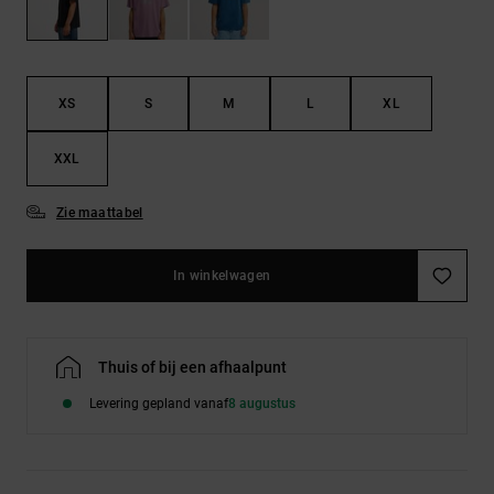
FAQ
Riemen &
bekijken
portemonnees
XS
S
M
L
XL
XXL
Zie maattabel
In winkelwagen
Thuis of bij een afhaalpunt
Levering gepland vanaf
8 augustus