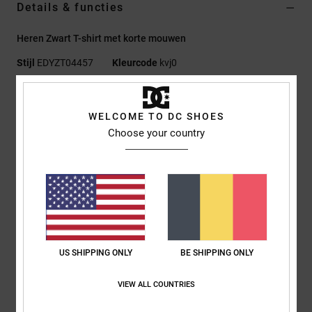
Details & functies
Heren Zwart T-shirt met korte mouwen
Stijl
EDYZT04457
Kleurcode
kvj0
Kenmerken
WELCOME TO DC SHOES
Stof:
75% Katoen, 25% Gerecyclede Katoenen Jersey, [200
Choose your country
G/M2]
Fit:
Standaard Fit
Ronde hals
Strass-artwork op de borst
Zeefdruk op het neklabel aan de achterkant
Verticaal etiket op de zoom
US SHIPPING ONLY
BE SHIPPING ONLY
Samenstelling
[Hoofdstof] 75% katoen, 25% gerecycled katoen
VIEW ALL COUNTRIES