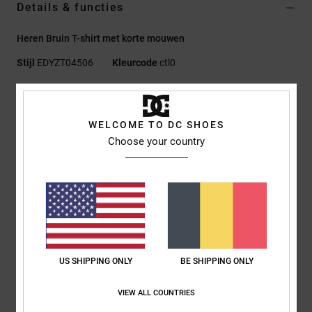
Details & functies
Heren Bruin T-shirt met korte mouwen
Stijl
EDYZT04506
Kleurcode
ctl0
Kenmerken
Stof:
75% Katoen, 25% Gerecyclede Katoenen Jersey [200
WELCOME TO DC SHOES
G/M2]
Choose your country
Fit:
Standaard Fit
Ronde hals
Rain wash
Puff-print op linkerborst en rug
Gezeefdrukt etiket achterop in het midden bij de nek
Verticaal etiket op de zoom
US SHIPPING ONLY
BE SHIPPING ONLY
Samenstelling
[Hoofdstof] 75% katoen, 25% gerecycled katoen
VIEW ALL COUNTRIES