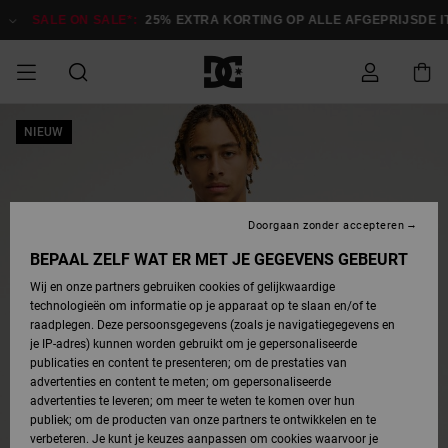
Ga
naar
SALE ON SALE*:
25% EXTRA KORTING OP ALLE AFGEPRIJSDE ITE
Productinformatie
SALE
NIEUW
HEREN SALE
ESSENTIALS
ESSENTIALS
ESSENTIALS
SKATESHOP
SNOWBOARDSHOP
français
Toegang tot
Schoenen
Schoenen
Sale schoenen
Stag
Astrix
Nieuwe
Nieuwe
Petten &
Chelsea
Pixie
Nieuwe
Snowboardjassen
Court Graffik
Nieuwe
Nieuwe
Petten &
Skateschoenen
Team
Snowboardjassen
Snowboardschoen
Boots
mijn bestelling
Collectie
Collectie
hoeden
Collectie
Collectie
Collectie
hoeden
HEREN
DAMES SALE
HIGHLIGHTS
HIGHLIGHTS
SCHOENEN
GEMEENSCHAP
DAMES
Nederlands
Kleding
Snow
Kleding
Court Graffik
Ducati
Court Graffik
Astrix
Snowboardbroeken
Pure
Alles
Snowboardbroeken
Snowboardjassen
Snowboardjassen
Levering
SNOWBOARDSHOP
Skateschoenen
Sweatshirts
Mutsen
Sneakers
Skate
T-Shirts
Mutsen
weergeven
Doorgaan zonder accepteren
DAMES
KINDEREN
SCHOENEN
SCHOENEN
KLEDING
Accessoires
Sale
Lynx
DC Command
View All
DC Command
Alles
Stag
Snowboardschoen
Snowboardbroeken
Snowboardbroeken
BEPAAL ZELF WAT ER MET JE GEGEVENS GEBEURT
Retouren
SALE
KINDEREN
accessoires
Sneakers
T-Shirts
Tassen &
Skate
weergeven
Baby schoenen
Hoodies &
Tassen &
Wij en onze partners gebruiken cookies of gelijkwaardige
SNOWBOARDSHOP
rugzakken
sweatshirts
rugzakken
technologieën om informatie op je apparaat op te slaan en/of te
KINDEREN
KLEDING
KLEDING
ACCESSOIRES
SNOW
Pure
Manteca
Manteca
Winterlaarzen
Accessoires
Mutsen
raadplegen. Deze persoonsgegevens (zoals je navigatiegegevens en
Betaling
Sale snow-
Slippers
Overhemden
Slippers
Sneakers
je IP-adres) kunnen worden gebruikt om je gepersonaliseerde
artikelen
Alles
Jasjes &
Alles
publicaties en content te presenteren; om de prestaties van
SKATE
ACCESSOIRES
T-Shirts
Net
Construct
Best Sellers
Polair fleeces
Alles
Alles
weergeven
jassen
weergeven
advertenties en content te meten; om gepersonaliseerde
Giftcard
Winterlaarzen
Jeans
Snowboardschoen
Alles
& softshells
weergeven
weergeven
advertenties te leveren; om meer te weten te komen over hun
Jasjes &
weergeven
publiek; om de producten van onze partners te ontwikkelen en te
COURT
Jasjes &
Alles
Ascend
jassen
Overhemden
verbeteren. Je kunt je keuzes aanpassen om cookies waarvoor je
Quiksilver
GRAFFIK
jassen
weergeven
Snowboardschoen
Jasjes &
Unisex
Mutsen