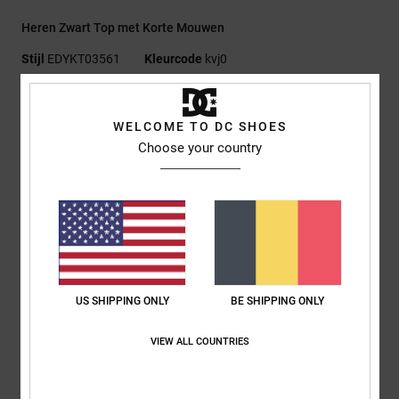
Heren Zwart Top met Korte Mouwen
Stijl
EDYKT03561
Kleurcode
kvj0
Kenmerken
WELCOME TO DC SHOES
Stof:
Katoenjersey, [200 G/M2]
Choose your country
Fit:
Standaard Fit
Ronde hals
Ingebreide garengeverfde strepen
Borduursel op de linkerborst
DC-branding
Samenstelling
[Hoofdstof] 100% katoen
US SHIPPING ONLY
BE SHIPPING ONLY
VIEW ALL COUNTRIES
Bezorging en Retour