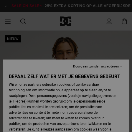
Ga
naar
SALE ON SALE*:
25% EXTRA KORTING OP ALLE AFGEPRIJSDE I
Productinformatie
SALE
NIEUW
HEREN SALE
ESSENTIALS
ESSENTIALS
ESSENTIALS
SKATESHOP
SNOWBOARDSHOP
français
Toegang tot
Schoenen
Schoenen
Sale schoenen
Stag
Astrix
Nieuwe
Nieuwe
Petten &
Chelsea
Pixie
Nieuwe
Snowboardjassen
Court Graffik
Nieuwe
Nieuwe
Petten &
Skateschoenen
Team
Snowboardjassen
Snowboardschoen
Boots
mijn bestelling
Collectie
Collectie
hoeden
Collectie
Collectie
Collectie
hoeden
HEREN
DAMES SALE
HIGHLIGHTS
HIGHLIGHTS
SCHOENEN
GEMEENSCHAP
DAMES
Nederlands
Kleding
Snow
Kleding
Court Graffik
Ducati
Court Graffik
Astrix
Snowboardbroeken
Pure
Alles
Snowboardbroeken
Snowboardjassen
Snowboardjassen
Levering
SNOWBOARDSHOP
Skateschoenen
Sweatshirts
Mutsen
Sneakers
Skate
T-Shirts
Mutsen
weergeven
Doorgaan zonder accepteren
DAMES
KINDEREN
SCHOENEN
SCHOENEN
KLEDING
Accessoires
Sale
Lynx
DC Command
View All
DC Command
Alles
Stag
Snowboardschoen
Snowboardbroeken
Snowboardbroeken
BEPAAL ZELF WAT ER MET JE GEGEVENS GEBEURT
Retouren
SALE
KINDEREN
accessoires
Sneakers
T-Shirts
Tassen &
Skate
weergeven
Baby schoenen
Hoodies &
Tassen &
Wij en onze partners gebruiken cookies of gelijkwaardige
SNOWBOARDSHOP
rugzakken
sweatshirts
rugzakken
technologieën om informatie op je apparaat op te slaan en/of te
KINDEREN
KLEDING
KLEDING
ACCESSOIRES
SNOW
Pure
Manteca
Manteca
Winterlaarzen
Accessoires
Mutsen
raadplegen. Deze persoonsgegevens (zoals je navigatiegegevens en
Betaling
Sale snow-
Slippers
Overhemden
Slippers
Sneakers
je IP-adres) kunnen worden gebruikt om je gepersonaliseerde
artikelen
Alles
Jasjes &
Alles
publicaties en content te presenteren; om de prestaties van
SKATE
ACCESSOIRES
T-Shirts
Net
Construct
Best Sellers
Polair fleeces
Alles
Alles
weergeven
jassen
weergeven
advertenties en content te meten; om gepersonaliseerde
Giftcard
Winterlaarzen
Jeans
Snowboardschoen
Alles
& softshells
weergeven
weergeven
advertenties te leveren; om meer te weten te komen over hun
Jasjes &
weergeven
publiek; om de producten van onze partners te ontwikkelen en te
COURT
Jasjes &
Alles
Ascend
jassen
Overhemden
verbeteren. Je kunt je keuzes aanpassen om cookies waarvoor je
Quiksilver
GRAFFIK
jassen
weergeven
Snowboardschoen
Jasjes &
Unisex
Mutsen