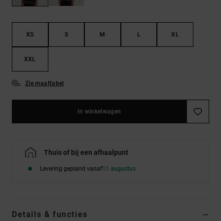
FAQ
Riemen &
bekijken
portemonnees
XS
S
M
L
XL
XXL
Zie maattabel
In winkelwagen
Thuis of bij een afhaalpunt
Levering gepland vanaf
11 augustus
Details & functies