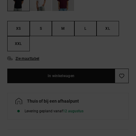
FAQ
Riemen &
bekijken
portemonnees
XS
S
M
L
XL
XXL
Zie maattabel
In winkelwagen
Thuis of bij een afhaalpunt
Levering gepland vanaf
12 augustus