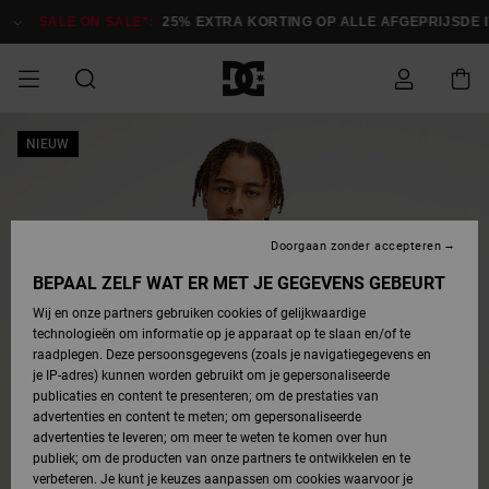
Ga
naar
SALE ON SALE*:
25% EXTRA KORTING OP ALLE AFGEPRIJSDE IT
Productinformatie
SALE
NIEUW
HEREN SALE
ESSENTIALS
ESSENTIALS
ESSENTIALS
SKATESHOP
SNOWBOARDSHOP
français
Toegang tot
Schoenen
Schoenen
Sale schoenen
Stag
Astrix
Nieuwe
Nieuwe
Petten &
Chelsea
Pixie
Nieuwe
Snowboardjassen
Court Graffik
Nieuwe
Nieuwe
Petten &
Skateschoenen
Team
Snowboardjassen
Snowboardschoen
Boots
mijn bestelling
Collectie
Collectie
hoeden
Collectie
Collectie
Collectie
hoeden
HEREN
DAMES SALE
HIGHLIGHTS
HIGHLIGHTS
SCHOENEN
GEMEENSCHAP
DAMES
Nederlands
Kleding
Snow
Kleding
Court Graffik
Ducati
Court Graffik
Astrix
Snowboardbroeken
Pure
Alles
Snowboardbroeken
Snowboardjassen
Snowboardjassen
Levering
SNOWBOARDSHOP
Skateschoenen
Sweatshirts
Mutsen
Sneakers
Skate
T-Shirts
Mutsen
weergeven
Doorgaan zonder accepteren
DAMES
KINDEREN
SCHOENEN
SCHOENEN
KLEDING
Accessoires
Sale
Lynx
DC Command
View All
DC Command
Alles
Stag
Snowboardschoen
Snowboardbroeken
Snowboardbroeken
BEPAAL ZELF WAT ER MET JE GEGEVENS GEBEURT
Retouren
SALE
KINDEREN
accessoires
Sneakers
T-Shirts
Tassen &
Skate
weergeven
Baby schoenen
Hoodies &
Tassen &
Wij en onze partners gebruiken cookies of gelijkwaardige
SNOWBOARDSHOP
rugzakken
sweatshirts
rugzakken
technologieën om informatie op je apparaat op te slaan en/of te
KINDEREN
KLEDING
KLEDING
ACCESSOIRES
SNOW
Pure
Manteca
Manteca
Winterlaarzen
Accessoires
Mutsen
raadplegen. Deze persoonsgegevens (zoals je navigatiegegevens en
Betaling
Sale snow-
Slippers
Overhemden
Slippers
Sneakers
je IP-adres) kunnen worden gebruikt om je gepersonaliseerde
artikelen
Alles
Jasjes &
Alles
publicaties en content te presenteren; om de prestaties van
SKATE
ACCESSOIRES
T-Shirts
Net
Construct
Best Sellers
Polair fleeces
Alles
Alles
weergeven
jassen
weergeven
advertenties en content te meten; om gepersonaliseerde
Giftcard
Winterlaarzen
Jeans
Snowboardschoen
Alles
& softshells
weergeven
weergeven
advertenties te leveren; om meer te weten te komen over hun
Jasjes &
weergeven
publiek; om de producten van onze partners te ontwikkelen en te
COURT
Jasjes &
Alles
Ascend
jassen
Overhemden
verbeteren. Je kunt je keuzes aanpassen om cookies waarvoor je
Quiksilver
GRAFFIK
jassen
weergeven
Snowboardschoen
Jasjes &
Unisex
Mutsen