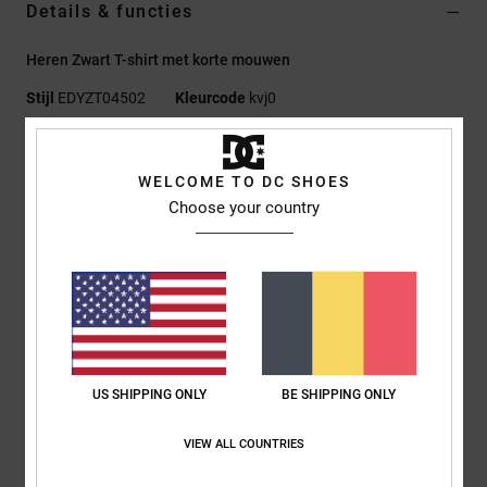
Details & functies
Heren Zwart T-shirt met korte mouwen
Stijl
EDYZT04502
Kleurcode
kvj0
Kenmerken
WELCOME TO DC SHOES
Stof:
75% Katoen, 25% Gerecyclede Katoenen Jersey [200
Choose your country
G/M2]
Fit:
Standaard Fit
Ronde hals
Appliqué-print midden op de borst
Gezeefdrukt etiket achterop in het midden bij de nek
Verticaal etiket op de zoom
US SHIPPING ONLY
BE SHIPPING ONLY
Samenstelling
[Hoofdstof] 75% katoen, 25% gerecycled katoen
VIEW ALL COUNTRIES