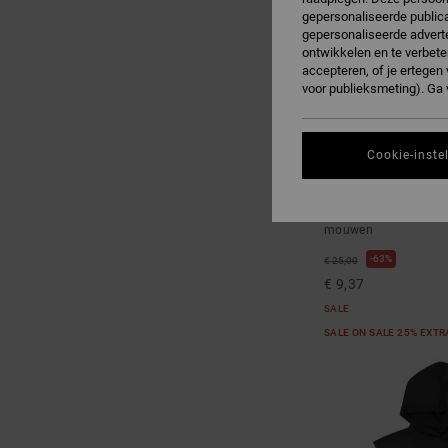
gepersonaliseerde publica
gepersonaliseerde adverte
ontwikkelen en te verbete
accepteren, of je ertege
voor publieksmeting). Ga
Cookie-inste
3
Planetarium
Jongens 8-16 Zwart T-
mouwen
63%
€ 25,00
€ 9,37
SALE
SALE ON SALE 25% EXT