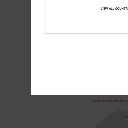
VIEW ALL COUNTR
1
Rollpainter
Jongens 8-16 Wit T-sh
mouwen
63%
€ 25,00
€ 9,37
SALE
SALE ON SALE 25% EXT