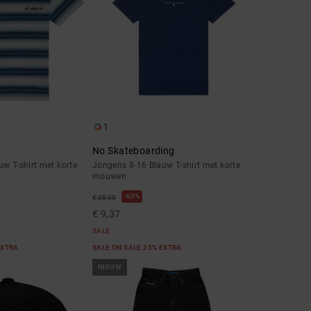
1
No Skateboarding
w T-shirt met korte
Jongens 8-16 Blauw T-shirt met korte
mouwen
63%
€ 25,00
€ 9,37
SALE
EXTRA
SALE ON SALE 25% EXTRA
NIEUW