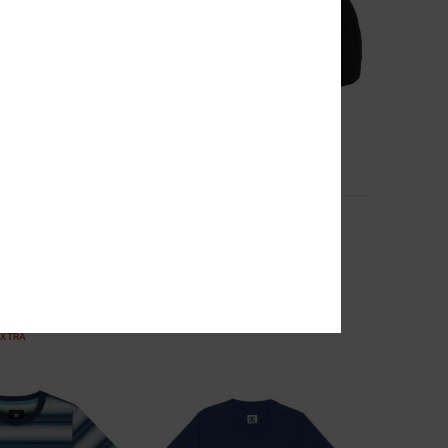
1
Reynotts
uts
Kinderen Zwart Cap
€ 25,00
EXTRA