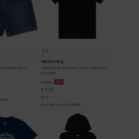
2
Meditating
uw Denim Short
Jongens 8-16 Zwart T-shirt met korte
mouwen
63%
€ 25,00
€ 9,37
SALE
EXTRA
SALE ON SALE 25% EXTRA