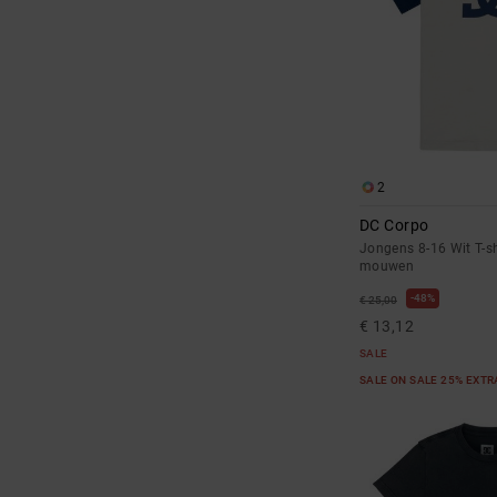
2
DC Corpo
Jongens 8-16 Wit T-sh
mouwen
48%
€ 25,00
€ 13,12
SALE
SALE ON SALE 25% EXT