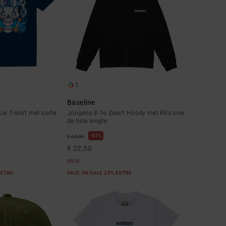
1
Baseline
w T-shirt met korte
Jongens 8-16 Zwart Hoody met Rits over
de hele lengte
63%
€ 60,00
€ 22,50
SALE
EXTRA
SALE ON SALE 25% EXTRA