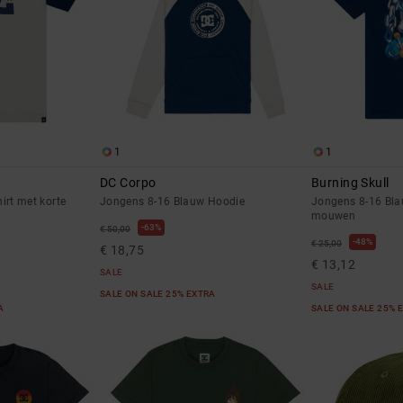
1
1
DC Corpo
Burning Skull
irt met korte
Jongens 8-16 Blauw Hoodie
Jongens 8-16 Blau
mouwen
63%
€ 50,00
48%
€ 25,00
€ 18,75
€ 13,12
SALE
SALE
SALE ON SALE 25% EXTRA
RA
SALE ON SALE 25% 