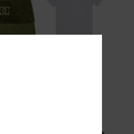
2
Meditating
ap
Jongens 8-16 Wit T-shirt met korte
mouwen
63%
€ 25,00
€ 9,37
SALE
EXTRA
SALE ON SALE 25% EXTRA
NIEUW