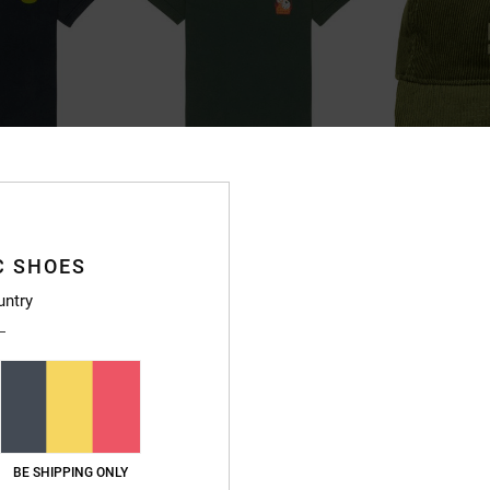
1
2
Burning Dice
DC Star
shirt met korte
Jongens 8-16 Groen T-shirt met korte
Kinderen Groen C
C SHOES
mouwen
63%
€ 25,00
untry
48%
€ 25,00
€ 9,37
€ 13,12
SALE
SALE
SALE ON SALE 25% 
RA
SALE ON SALE 25% EXTRA
NIEUW
BE SHIPPING ONLY