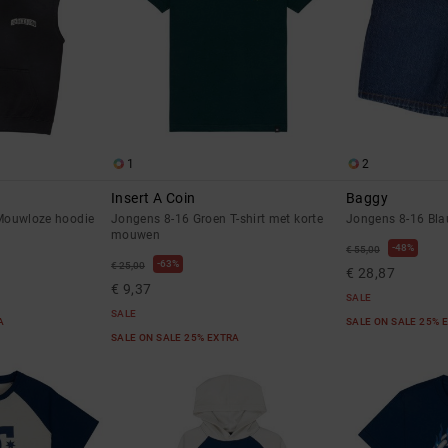
1
2
Insert A Coin
Baggy
Mouwloze hoodie
Jongens 8-16 Groen T-shirt met korte
Jongens 8-16 Bla
mouwen
48%
€ 55,00
63%
€ 25,00
€ 28,87
€ 9,37
SALE
SALE
RA
SALE ON SALE 25% 
SALE ON SALE 25% EXTRA