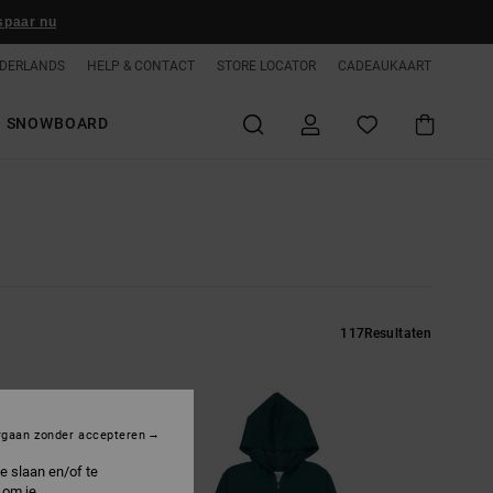
spaar nu
DERLANDS
HELP & CONTACT
STORE LOCATOR
CADEAUKAART
SNOWBOARD
117
Resultaten
rgaan zonder accepteren
e slaan en/of te
 om je