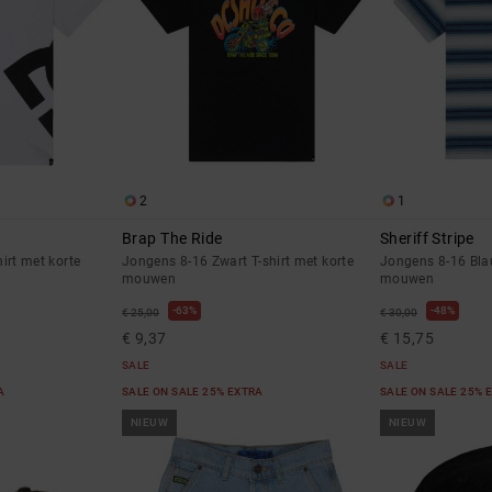
2
1
Brap The Ride
Sheriff Stripe
irt met korte
Jongens 8-16 Zwart T-shirt met korte
Jongens 8-16 Blau
mouwen
mouwen
63%
48%
€ 25,00
€ 30,00
€ 9,37
€ 15,75
SALE
SALE
RA
SALE ON SALE 25% EXTRA
SALE ON SALE 25% 
NIEUW
NIEUW