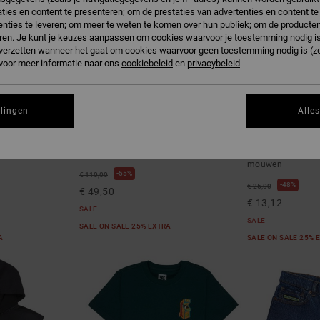
ties en content te presenteren; om de prestaties van advertenties en content t
nties te leveren; om meer te weten te komen over hun publiek; om de producten
ren. Je kunt je keuzes aanpassen om cookies waarvoor je toestemming nodig is 
n verzetten wanneer het gaat om cookies waarvoor geen toestemming nodig is (z
 voor meer informatie naar ons
cookiebeleid
en
privacybeleid
llingen
Alle
1
2
Garage
DC Omega
shirt met korte
Jongens 8-16 Zwart Canvas Jack
Jongens 8-16 Wit 
mouwen
55%
€ 110,00
48%
€ 25,00
€ 49,50
€ 13,12
SALE
SALE
SALE ON SALE 25% EXTRA
RA
SALE ON SALE 25% 