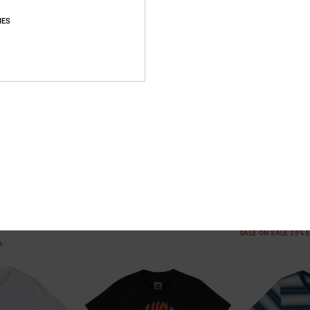
IES
1
2
Carpenter Baggy
Label
irt met korte
Jongens 8-16 Blauw Denim jeans
Kinderen Zwart M
€ 70,00
63%
€ 25,00
€ 9,37
SALE
SALE ON SALE 25% 
RA