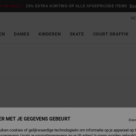
E ON SALE*:
25% EXTRA KORTING OP ALLE AFGEPRIJSDE ITEMS
Be
NE
EN
DAMES
KINDEREN
SKATE
COURT GRAFFIK
ER MET JE GEGEVENS GEBEURT
Doo
uiken cookies of gelijkwaardige technologieën om informatie op je apparaat op t
sgegevens (zoals je navigatiegegevens en je IP-adres) kunnen worden gebruikt