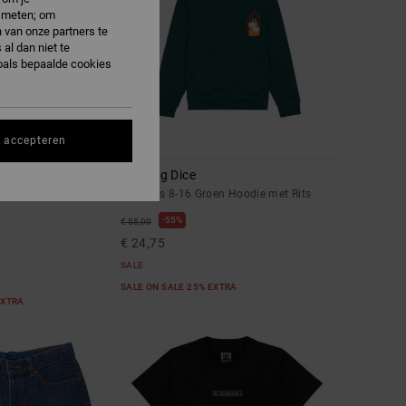
e meten; om
 van onze partners te
al dan niet te
oals bepaalde cookies
s accepteren
1
Burning Dice
T-shirt met korte
Jongens 8-16 Groen Hoodie met Rits
55%
€ 55,00
€ 24,75
SALE
SALE ON SALE 25% EXTRA
EXTRA