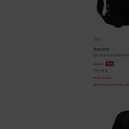
2
Starcher
Sac à bandoulière No
55%
35,00 €
15,75 €
BONS PLANS
VENTE FLASH EXTRA 25