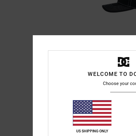
3
DC Star
Casquette snapback
63%
30,00 €
11,25 €
WELCOME TO D
BONS PLANS
Choose your co
VENTE FLASH EXTRA 25
NOUVEAUTÉ
US SHIPPING ONLY