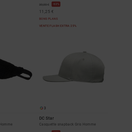
63%
30,00 €
11,25 €
BONS PLANS
VENTE FLASH EXTRA 25%
3
DC Star
r Homme
Casquette snapback Gris Homme