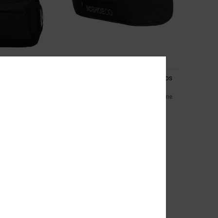
1
All Weather 25L - Grand sac à dos
de skate pour Homme
 Noir Homme
Grand sac à dos de skate Noir Homme
80,00 €
A 25%
NOUVEAUTÉ