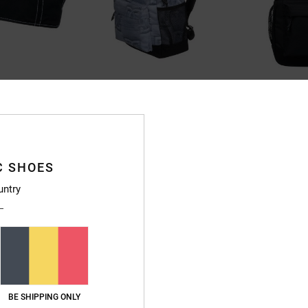
6
6
Backsider 20L
Backsider 20L
 Noir Homme
Sac à dos moyen Gris Homme
Sac à dos moyen
45,00 €
55%
45,00 €
20,25 €
C SHOES
BONS PLANS
untry
%
VENTE FLASH EXTR
NOUVEAUTÉ
NOUVEAUTÉ
BE SHIPPING ONLY