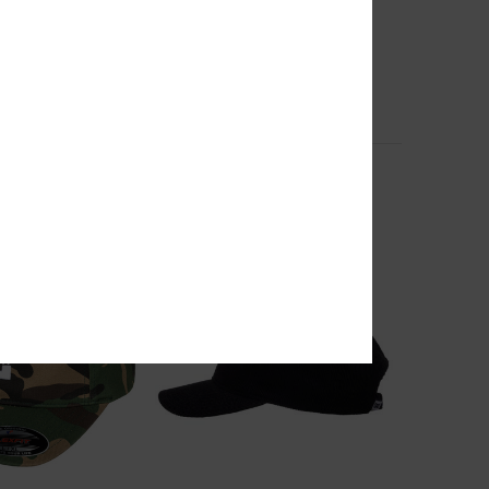
4
Backsider Core
e Homme
Sac à dos Bleu Enfant
45,00 €
NOUVEAUTÉ