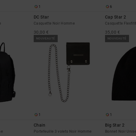
1
6
DC Star
Cap Star 2
e
Casquette Noir Homme
Casquette Flexfi
30,00 €
35,00 €
NOUVEAUTÉ
NOUVEAUTÉ
1
1
Chain
Big Star 2
me
Portefeuille 3 volets Noir Homme
Bonnet Noir Unis