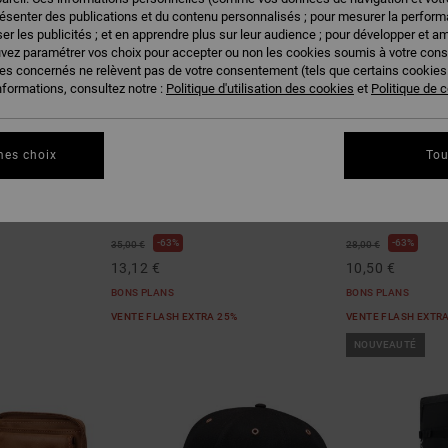
résenter des publications et du contenu personnalisés ; pour mesurer la performa
er les publicités ; et en apprendre plus sur leur audience ; pour développer et am
uvez paramétrer vos choix pour accepter ou non les cookies soumis à votre con
ies concernés ne relèvent pas de votre consentement (tels que certains cookie
nformations, consultez notre :
Politique d'utilisation des cookies
et
Politique de c
mes choix
Tou
4
4
Semi-Pro
Gas Station
ir Homme
Casquette snapback Vert Homme
Casquette trucke
63%
63%
35,00 €
28,00 €
13,12 €
10,50 €
BONS PLANS
BONS PLANS
VENTE FLASH EXTRA 25%
VENTE FLASH EXTR
NOUVEAUTÉ