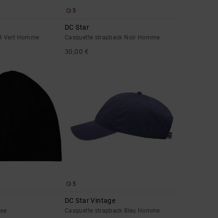
5
DC Star
t® Vert Homme
Casquette strapback Noir Homme
30,00 €
5
DC Star Vintage
exe
Casquette strapback Bleu Homme