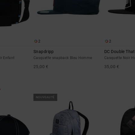
2
2
Snapdripp
DC Double That
ir Enfant
Casquette snapback Bleu Homme
Casquette Noir 
25,00 €
35,00 €
%
NOUVEAUTÉ