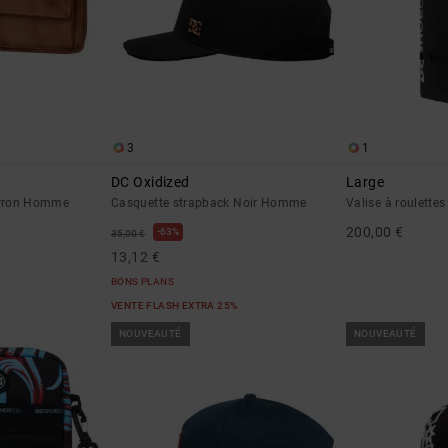
3
1
DC Oxidized
Large
Marron Homme
Casquette strapback Noir Homme
Valise à roulett
200,00 €
63%
35,00 €
13,12 €
BONS PLANS
VENTE FLASH EXTRA 25%
NOUVEAUTÉ
NOUVEAUTÉ