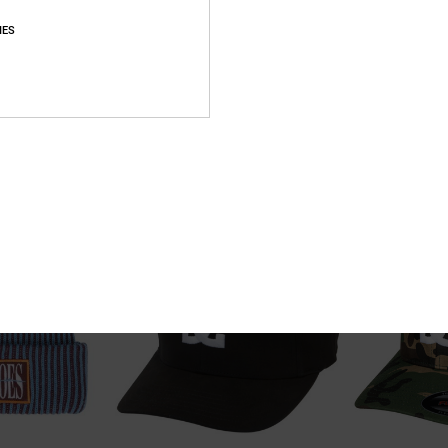
IES
2
4
Chalkers
Nickel
se Homme
Grand sac à dos de skate Noir Homme
Sac à dos Roug
65,00 €
40,00 €
NOUVEAUTÉ
NOUVEAUTÉ