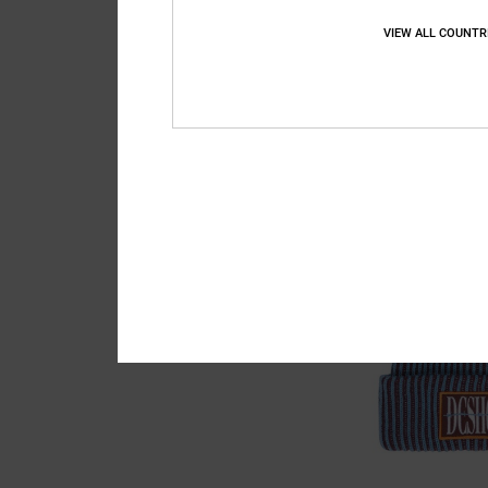
VIEW ALL COUNTR
6
Backsider 20L
Sac à dos moyen Ro
45,00 €
NOUVEAUTÉ