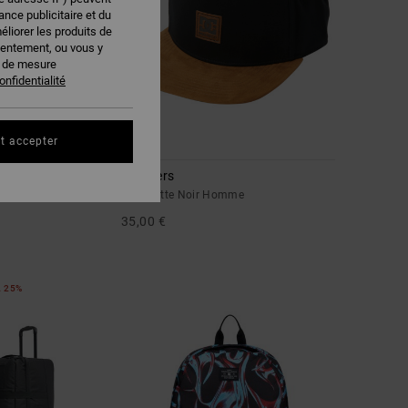
nce publicitaire et du
éliorer les produits de
sentement, ou vous y
s de mesure
onfidentialité
t accepter
3
Brackers
r Bleu Homme
Casquette Noir Homme
35,00 €
A 25%