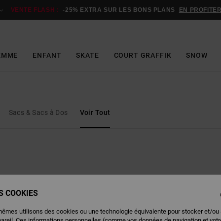
VENTE FLASH :
-25% EXTRA SUR LES BONS PLANS
EN PROFITE
EMME
ENFANT
SKATE
COURT GRAFFIK
SNOW
Sacs & Sacs à Dos
Voir Tout
ES COOKIES
mêmes utilisons des cookies ou une technologie équivalente pour stocker et/ou
pareil. Ces informations personnelles (comme vos données de navigation et vot