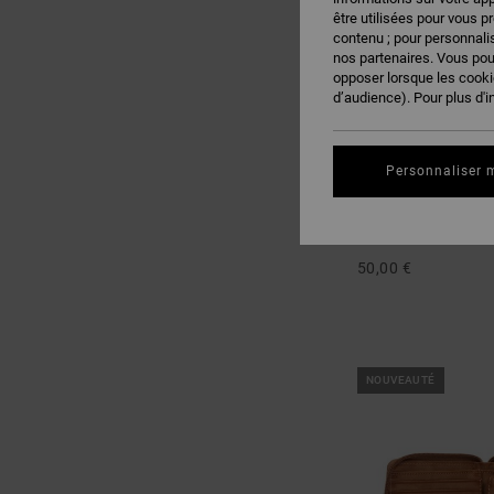
être utilisées pour vous p
contenu ; pour personnalis
nos partenaires. Vous po
opposer lorsque les cook
d’audience). Pour plus d'i
Personnaliser 
6
Backsider 20L
Sac à dos moyen No
50,00 €
NOUVEAUTÉ