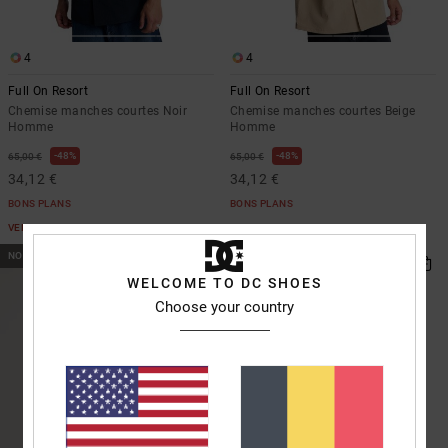
4
4
Full On Resort
Full On Resort
Chemise manches courtes Noir
Chemise manches courtes Beige
Homme
Homme
48%
48%
65,00 €
65,00 €
34,12 €
34,12 €
BONS PLANS
BONS PLANS
VENTE FLASH EXTRA 25%
VENTE FLASH EXTRA 25%
NOUVEAUTÉ
WELCOME TO DC SHOES
Choose your country