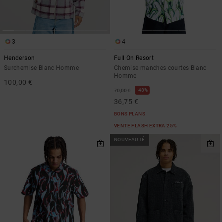
LISTE DE
Sacs & Sacs
Trouvez des
SOUHAITS
à dos
réponses aux
questions les
plus
3
4
Ceintures &
fréquentes et
Portes
notre
Henderson
Full On Resort
formulaire de
monnaies
Surchemise Blanc Homme
Chemise manches courtes Blanc
contact.
Homme
100,00 €
Consulter
48%
70,00 €
la FAQ
36,75 €
BONS PLANS
VENTE FLASH EXTRA 25%
NOUVEAUTÉ