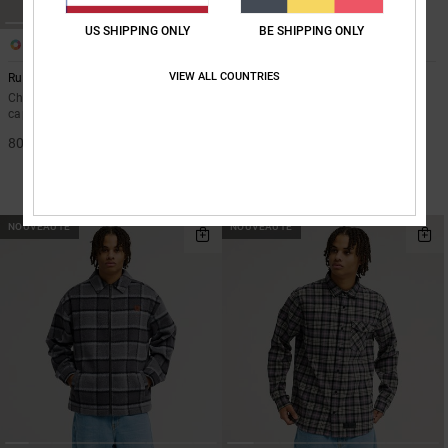
US SHIPPING ONLY
BE SHIPPING ONLY
2
1
VIEW ALL COUNTRIES
Ruckus
Hawkshaw
Chemise manches longues à
Surchemise Bleu Homme
capuche Noir Homme
55%
95,00 €
80,00 €
42,75 €
BONS PLANS
VENTE FLASH EXTRA 25%
NOUVEAUTÉ
NOUVEAUTÉ