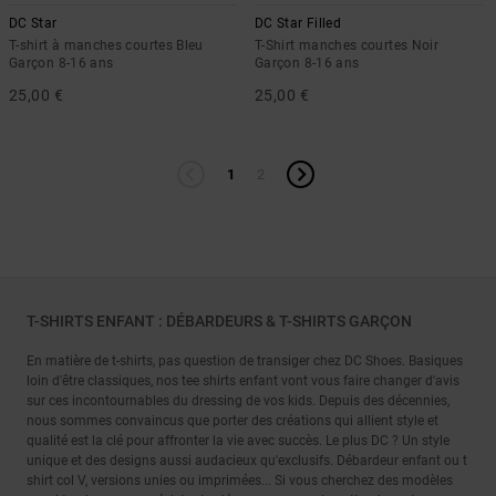
DC Star
DC Star Filled
T-shirt à manches courtes Bleu
T-Shirt manches courtes Noir
Garçon 8-16 ans
Garçon 8-16 ans
25,00 €
25,00 €
1
2
T-SHIRTS ENFANT : DÉBARDEURS & T-SHIRTS GARÇON
En matière de t-shirts, pas question de transiger chez DC Shoes. Basiques
loin d'être classiques, nos tee shirts enfant vont vous faire changer d'avis
sur ces incontournables du dressing de vos kids. Depuis des décennies,
nous sommes convaincus que porter des créations qui allient style et
qualité est la clé pour affronter la vie avec succès. Le plus DC ? Un style
unique et des designs aussi audacieux qu'exclusifs. Débardeur enfant ou t
shirt col V, versions unies ou imprimées... Si vous cherchez des modèles