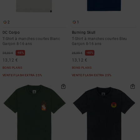
2
1
DC Corpo
Burning Skull
T-Shirt à manches courtes Blanc
T-Shirt à manches courtes Bleu
Garçon 8-16 ans
Garçon 8-16 ans
48%
48%
25,00 €
25,00 €
13,12 €
13,12 €
BONS PLANS
BONS PLANS
VENTE FLASH EXTRA 25%
VENTE FLASH EXTRA 25%