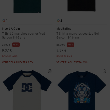
LISTE DE
Sacs & Sacs
Trouvez des
SOUHAITS
à dos
réponses aux
questions les
plus
1
2
Ceintures &
fréquentes et
Portes
notre
Insert A Coin
Meditating
formulaire de
monnaies
T-Shirt à manches courtes Vert
T-Shirt à manches courtes Noir
contact.
Garçon 8-16 ans
Garçon 8-16 ans
Consulter
63%
63%
25,00 €
25,00 €
la FAQ
9,37 €
9,37 €
BONS PLANS
BONS PLANS
VENTE FLASH EXTRA 25%
VENTE FLASH EXTRA 25%