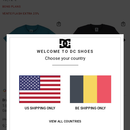
BONS PLANS
VENTE FLASH EXTRA 25%
WELCOME TO DC SHOES
Choose your country
2
2
Brap The Ride
DC Omega
T-Shirt à manches courtes Bleu
T-shirt à manches courtes Noir
US SHIPPING ONLY
BE SHIPPING ONLY
Garçon 8-16 ans
Garçon 8-16 ans
63%
48%
25,00 €
25,00 €
VIEW ALL COUNTRIES
9,37 €
13,12 €