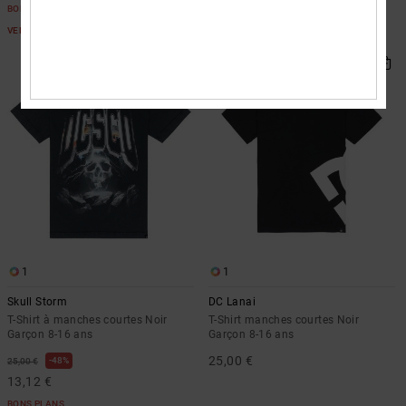
BONS PLANS
BONS PLANS
VENTE FLASH EXTRA 25%
VENTE FLASH EXTRA 25%
NOUVEAUTÉ
1
1
Skull Storm
DC Lanai
T-Shirt à manches courtes Noir
T-Shirt manches courtes Noir
Garçon 8-16 ans
Garçon 8-16 ans
25,00 €
48%
25,00 €
13,12 €
BONS PLANS