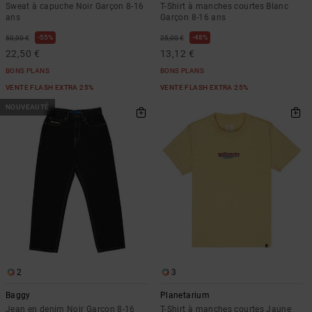
Sweat à capuche Noir Garçon 8-16
T-Shirt à manches courtes Blanc
ans
Garçon 8-16 ans
55%
48%
50,00 €
25,00 €
22,50 €
13,12 €
BONS PLANS
BONS PLANS
VENTE FLASH EXTRA 25%
VENTE FLASH EXTRA 25%
NOUVEAUTÉ
2
3
Baggy
Planetarium
Jean en denim Noir Garçon 8-16
T-Shirt à manches courtes Jaune