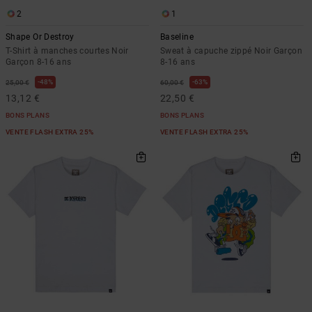
2
1
Shape Or Destroy
Baseline
T-Shirt à manches courtes Noir
Sweat à capuche zippé Noir Garçon
Garçon 8-16 ans
8-16 ans
48%
63%
25,00 €
60,00 €
13,12 €
22,50 €
BONS PLANS
BONS PLANS
VENTE FLASH EXTRA 25%
VENTE FLASH EXTRA 25%