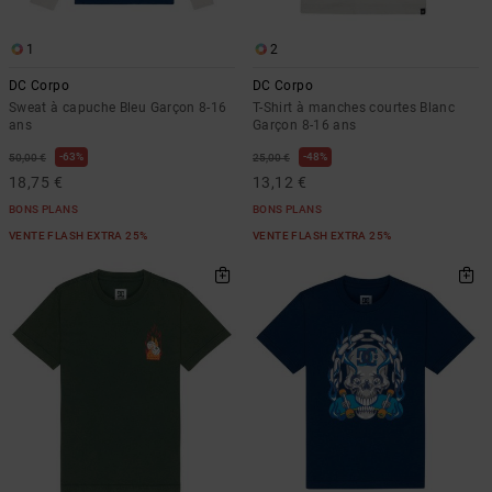
1
2
DC Corpo
DC Corpo
Sweat à capuche Bleu Garçon 8-16
T-Shirt à manches courtes Blanc
ans
Garçon 8-16 ans
63%
48%
50,00 €
25,00 €
18,75 €
13,12 €
BONS PLANS
BONS PLANS
VENTE FLASH EXTRA 25%
VENTE FLASH EXTRA 25%