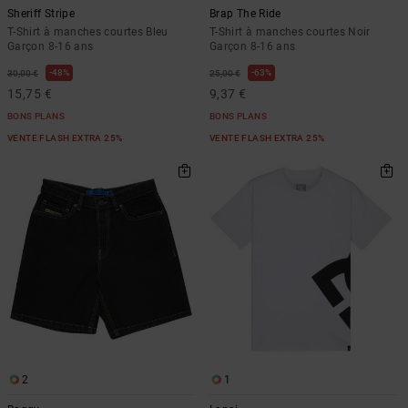
Sheriff Stripe
Brap The Ride
T-Shirt à manches courtes Bleu
T-Shirt à manches courtes Noir
Garçon 8-16 ans
Garçon 8-16 ans
48%
63%
30,00 €
25,00 €
15,75 €
9,37 €
BONS PLANS
BONS PLANS
VENTE FLASH EXTRA 25%
VENTE FLASH EXTRA 25%
2
1