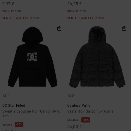
9,37 €
26,25 €
BONS PLANS
BONS PLANS
VENTE FLASH EXTRA 25%
VENTE FLASH EXTRA 25%
1
2
DC Star Filled
Cantera Puffer
Sweat à capuche Noir Garçon 8-16
Veste Noir Garçon 8-16 ans
ans
55%
120,00 €
55%
50,00 €
54,00 €