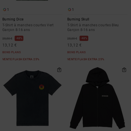
1
1
Burning Dice
Burning Skull
T-Shirt à manches courtes Vert
T-Shirt à manches courtes Bleu
Garçon 8-16 ans
Garçon 8-16 ans
48%
48%
25,00 €
25,00 €
13,12 €
13,12 €
BONS PLANS
BONS PLANS
VENTE FLASH EXTRA 25%
VENTE FLASH EXTRA 25%