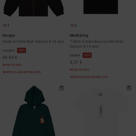
LISTE DE
Sacs & Sacs
Trouvez des
SOUHAITS
à dos
réponses aux
questions les
plus
1
2
Ceintures &
fréquentes et
Portes
notre
Garage
Meditating
formulaire de
monnaies
Veste en toile Noir Garçon 8-16 ans
T-Shirt à manches courtes Noir
contact.
Garçon 8-16 ans
55%
110,00 €
Consulter
63%
25,00 €
49,50 €
la FAQ
9,37 €
BONS PLANS
BONS PLANS
VENTE FLASH EXTRA 25%
VENTE FLASH EXTRA 25%