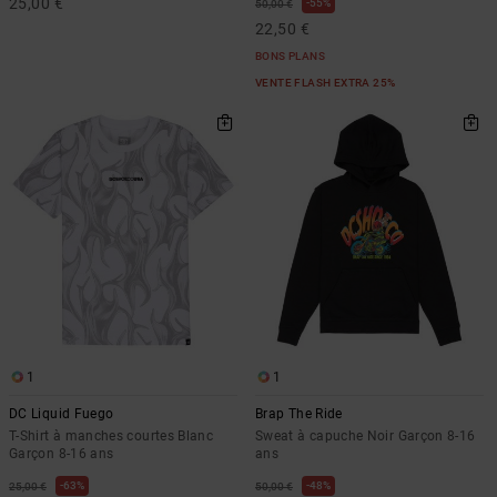
25,00 €
55%
50,00 €
22,50 €
BONS PLANS
VENTE FLASH EXTRA 25%
1
1
DC Liquid Fuego
Brap The Ride
T-Shirt à manches courtes Blanc
Sweat à capuche Noir Garçon 8-16
Garçon 8-16 ans
ans
63%
48%
25,00 €
50,00 €