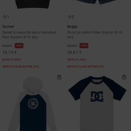
1
2
Gunner
Baggy
Sweat à capuche sans manches
Short en denim Bleu Garçon 8-16
Noir Garçon 8-16 ans
ans
63%
48%
50,00 €
55,00 €
18,75 €
28,87 €
BONS PLANS
BONS PLANS
VENTE FLASH EXTRA 25%
VENTE FLASH EXTRA 25%