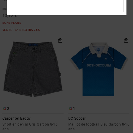
60,00 €
48%
25,00 €
13,12 €
BONS PLANS
VENTE FLASH EXTRA 25%
2
1
Carpenter Baggy
DC Soccer
Short en denim Gris Garçon 8-16
Maillot de football Bleu Garçon 8-16
ans
ans