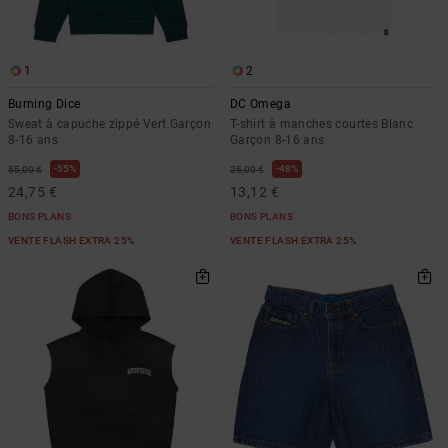
1
2
Burning Dice
DC Omega
Sweat à capuche zippé Vert Garçon
T-shirt à manches courtes Blanc
8-16 ans
Garçon 8-16 ans
55%
48%
55,00 €
25,00 €
24,75 €
13,12 €
BONS PLANS
BONS PLANS
VENTE FLASH EXTRA 25%
VENTE FLASH EXTRA 25%