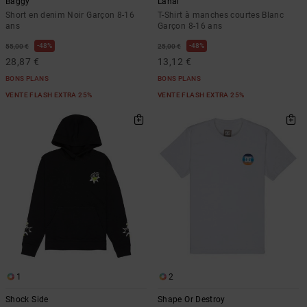
Baggy
Lanai
Short en denim Noir Garçon 8-16
T-Shirt à manches courtes Blanc
ans
Garçon 8-16 ans
48%
48%
55,00 €
25,00 €
28,87 €
13,12 €
BONS PLANS
BONS PLANS
VENTE FLASH EXTRA 25%
VENTE FLASH EXTRA 25%
1
2
Shock Side
Shape Or Destroy