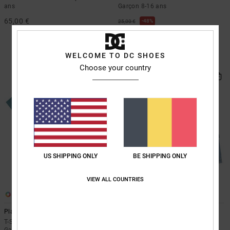
ans
Garçon 8-16 ans
65,00 €
48%
25,00 €
13,12 €
BONS PLANS
WELCOME TO DC SHOES
VENTE FLASH EXTRA 25%
Choose your country
NOUVEAUTÉ
US SHIPPING ONLY
BE SHIPPING ONLY
VIEW ALL COUNTRIES
3
2
Planetarium
Carpenter Baggy
T-Shirt à manches courtes Bleu
Short en denim Bleu Garçon 8-16
Garçon 8-16 ans
ans