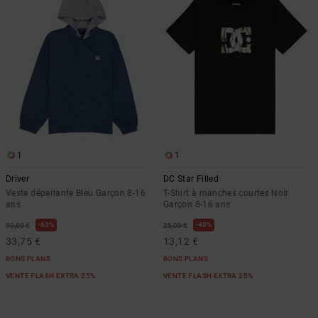
1
1
Driver
DC Star Filled
Veste déperlante Bleu Garçon 8-16
T-Shirt à manches courtes Noir
ans
Garçon 8-16 ans
63%
48%
90,00 €
25,00 €
33,75 €
13,12 €
BONS PLANS
BONS PLANS
VENTE FLASH EXTRA 25%
VENTE FLASH EXTRA 25%