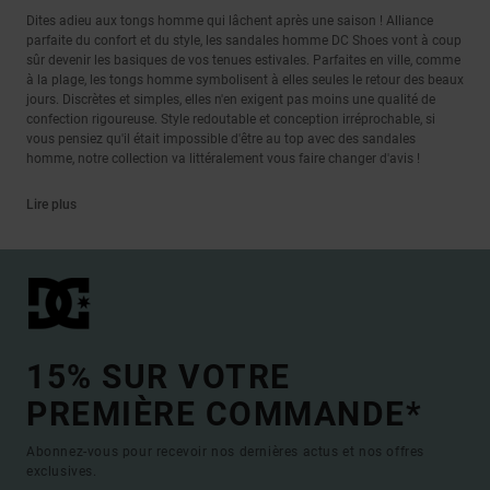
Dites adieu aux tongs homme qui lâchent après une saison ! Alliance
parfaite du confort et du style, les sandales homme DC Shoes vont à coup
sûr devenir les basiques de vos tenues estivales. Parfaites en ville, comme
à la plage, les tongs homme symbolisent à elles seules le retour des beaux
jours. Discrètes et simples, elles n'en exigent pas moins une qualité de
confection rigoureuse. Style redoutable et conception irréprochable, si
vous pensiez qu'il était impossible d'être au top avec des sandales
homme, notre collection va littéralement vous faire changer d'avis !
Lire plus
15% SUR VOTRE
PREMIÈRE COMMANDE*
Abonnez-vous pour recevoir nos dernières actus et nos offres
exclusives.