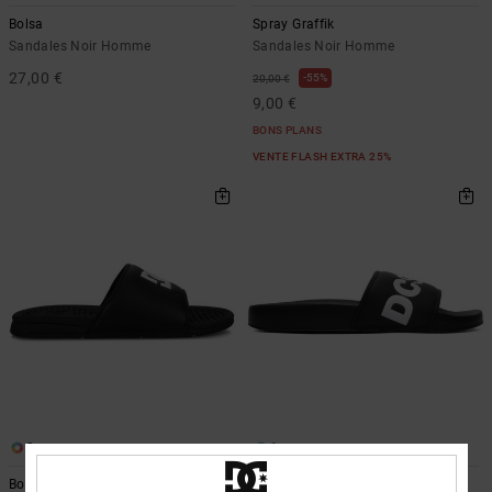
LISTE DE
Sacs & Sacs
Trouvez des
Bolsa
Spray Graffik
SOUHAITS
à dos
réponses aux
Sandales Noir Homme
Sandales Noir Homme
questions les
plus
27,00 €
55%
20,00 €
Ceintures &
fréquentes et
9,00 €
Portes
notre
BONS PLANS
formulaire de
monnaies
contact.
VENTE FLASH EXTRA 25%
Consulter
la FAQ
2
1
Bolsa
DC Slide