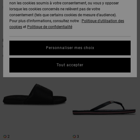
Voir Tout
non les cookies soumis à votre consentement, ou vous y opposer
Boots
Unisex
Pantalons &
Manteaux
Polaires &
lorsque les cookies concernés ne relèvent pas de votre
Quiksilver
Snowboard
Shorts
Deuxième
consentement (tels que certains cookies de mesure d’audience).
Freedom
VENTE
DC Star
Pantalons
Sweats
couche
Pour plus d'informations, consultez notre :
Politique d'utilisation des
FLASH
Voir Tout
Sweats
cookies
et
Politique de confidentialité
2
2
Unisex
Voir Tout
Protection
Roammax
Shorts
Bonnets
des données
DC Liege
DC Liege
Préférences
T-Shirts
Claquettes Noir Homme
Claquettes Noir Homme
Personnaliser mes choix
Langue Et
Voir Tout
Onyx
Boardshorts
Région
60,00 €
60,00 €
Gants
Guide des
Chemises &
tailles
Tout accepter
Polos
AT-2
Voir Tout
AIDE &
Accessoires
CONTACT
Démarrez une
Pantalons,
conversation
Liquid
Jeans &
Voir Tout
pour obtenir
Fuego
MAGASINS
Shorts
la réponse la
plus rapide à
votre
question.
CARTE
Bonnets &
CADEAU
Casquettes
Démarrer une
conversation
2
3