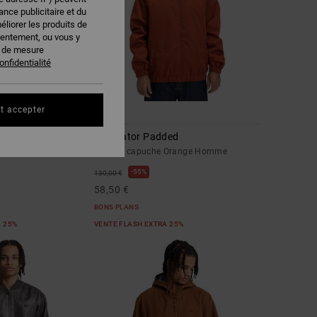
nce publicitaire et du
éliorer les produits de
sentement, ou vous y
s de mesure
onfidentialité
t accepter
2
Navigator Padded
e Noir Homme
Veste à capuche Orange Homme
55%
130,00 €
58,50 €
BONS PLANS
A 25%
VENTE FLASH EXTRA 25%