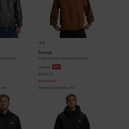
2
Garage
ir Homme
Veste en toile Marron Homme
55%
140,00 €
63,00 €
BONS PLANS
A 25%
VENTE FLASH EXTRA 25%