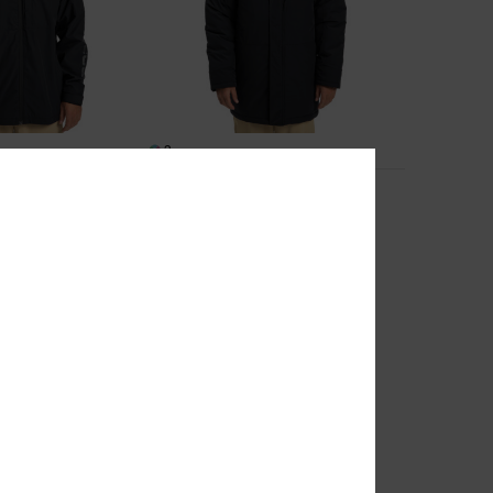
2
Brewberg
 à capuche Noir
Parka Noir Homme
55%
170,00 €
76,50 €
BONS PLANS
VENTE FLASH EXTRA 25%
A 25%