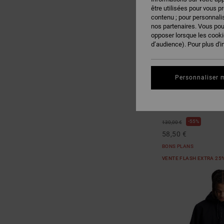
être utilisées pour vous p
contenu ; pour personnalis
nos partenaires. Vous po
opposer lorsque les cook
d’audience). Pour plus d'i
Personnaliser 
2
Navigator Padded
Veste à capuche No
55%
130,00 €
58,50 €
BONS PLANS
VENTE FLASH EXTRA 25