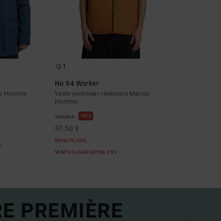
1
No 94 Worker
leu Homme
Veste workwear réversible Marron
Homme
63%
100,00 €
37,50 €
BONS PLANS
%
VENTE FLASH EXTRA 25%
RE PREMIÈRE