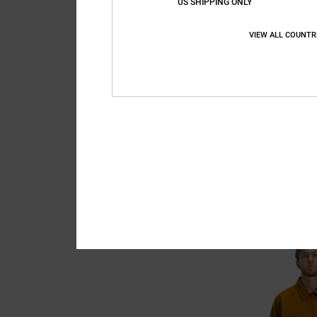
US SHIPPING ONLY
VIEW ALL COUNTR
4
Cantera Puffer
Veste doudoune Mul
55%
140,00 €
63,00 €
BONS PLANS
VENTE FLASH EXTRA 25