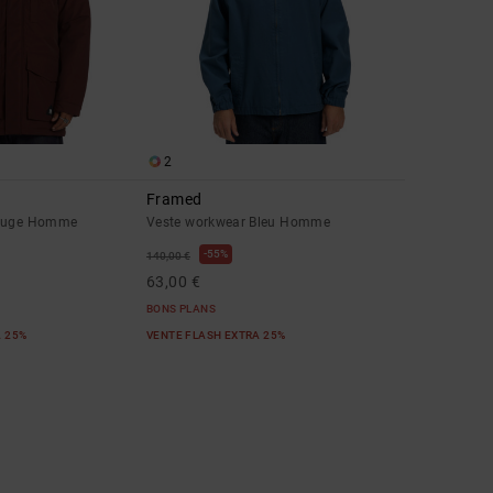
2
Framed
Rouge Homme
Veste workwear Bleu Homme
55%
140,00 €
63,00 €
BONS PLANS
A 25%
VENTE FLASH EXTRA 25%