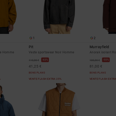
1
2
Pit
Murrayfield
ne Homme
Veste sportswear Noir Homme
Anorak isolant 
63%
55%
110,00 €
180,00 €
41,25 €
81,00 €
BONS PLANS
BONS PLANS
%
VENTE FLASH EXTRA 25%
VENTE FLASH EXTR