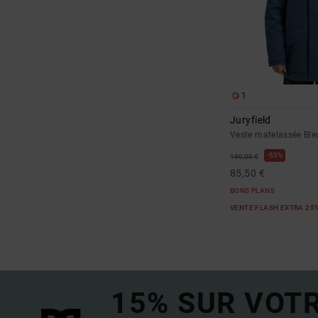
1
Juryfield
Veste matelassée B
55%
190,00 €
85,50 €
BONS PLANS
VENTE FLASH EXTRA 25
15% SUR VOT