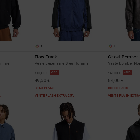
3
1
Flow Track
Ghost Bomber
Homme
Veste déperlante Bleu Homme
Veste bomber No
55%
48%
110,00 €
160,00 €
49,50 €
84,00 €
BONS PLANS
BONS PLANS
%
VENTE FLASH EXTRA 25%
VENTE FLASH EXTR