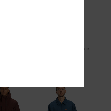
2
Substitute Bomber
me
Veste avec fermeture à bouton-pression
Bleu Homme
55%
120,00 €
54,00 €
BONS PLANS
A 25%
VENTE FLASH EXTRA 25%