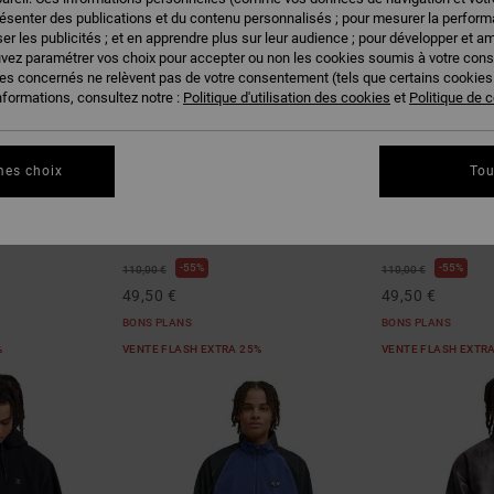
résenter des publications et du contenu personnalisés ; pour mesurer la performa
er les publicités ; et en apprendre plus sur leur audience ; pour développer et am
uvez paramétrer vos choix pour accepter ou non les cookies soumis à votre con
ies concernés ne relèvent pas de votre consentement (tels que certains cookie
nformations, consultez notre :
Politique d'utilisation des cookies
et
Politique de c
mes choix
Tou
1
3
Ethos
Flow Track
ir Homme
Veste en denim Noir Homme
Veste déperlant
55%
55%
110,00 €
110,00 €
49,50 €
49,50 €
BONS PLANS
BONS PLANS
%
VENTE FLASH EXTRA 25%
VENTE FLASH EXTR