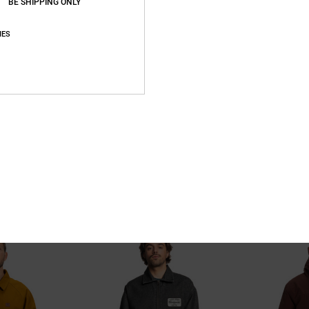
BE SHIPPING ONLY
IES
2
2
Vantage
Brewberg
ti homme
Veste coupe-vent imperméable Noir
Parka Vert Hom
Homme
55%
170,00 €
63%
90,00 €
76,50 €
33,75 €
BONS PLANS
BONS PLANS
%
VENTE FLASH EXTR
VENTE FLASH EXTRA 25%