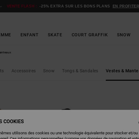
VENTE FLASH :
-25% EXTRA SUR LES BONS PLANS
EN PROFITE
EMME
ENFANT
SKATE
COURT GRAFFIK
SNOW
anteaux
ts
Accessoires
Snow
Tongs & Sandales
Vestes & Mant
ES COOKIES
mêmes utilisons des cookies ou une technologie équivalente pour stocker et/ou
pareil. Ces informations personnelles (comme vos données de navigation et vot