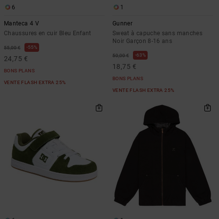
6
1
Manteca 4 V
Gunner
Chaussures en cuir Bleu Enfant
Sweat à capuche sans manches
Noir Garçon 8-16 ans
55%
55,00 €
63%
50,00 €
24,75 €
18,75 €
BONS PLANS
BONS PLANS
VENTE FLASH EXTRA 25%
VENTE FLASH EXTRA 25%