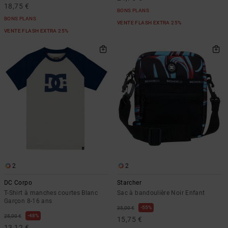
18,75 €
BONS PLANS
BONS PLANS
VENTE FLASH EXTRA 25%
VENTE FLASH EXTRA 25%
2
2
DC Corpo
Starcher
T-Shirt à manches courtes Blanc
Sac à bandoulière Noir Enfant
Garçon 8-16 ans
55%
35,00 €
48%
25,00 €
15,75 €
13,12 €