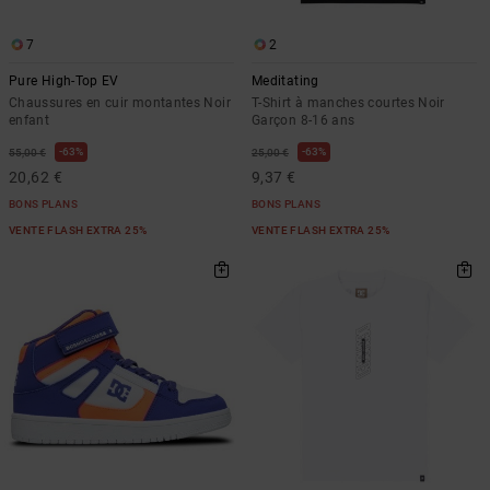
7
2
Pure High-Top EV
Meditating
Chaussures en cuir montantes Noir
T-Shirt à manches courtes Noir
enfant
Garçon 8-16 ans
63%
63%
55,00 €
25,00 €
20,62 €
9,37 €
BONS PLANS
BONS PLANS
VENTE FLASH EXTRA 25%
VENTE FLASH EXTRA 25%