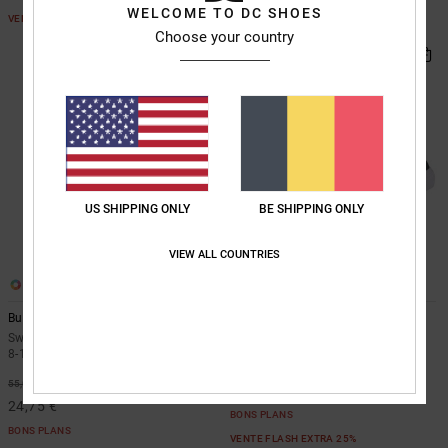
WELCOME TO DC SHOES
VENTE FLASH EXTRA 25%
VENTE FLASH EXTRA 25%
Choose your country
US SHIPPING ONLY
BE SHIPPING ONLY
VIEW ALL COUNTRIES
1
3
Burning Dice
Pure
Sweat à capuche zippé Vert Garçon
Chaussures en cuir Bleu enfant
8-16 ans
55%
50,00 €
55%
55,00 €
22,50 €
24,75 €
BONS PLANS
BONS PLANS
VENTE FLASH EXTRA 25%