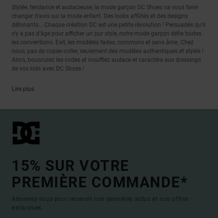
Stylée, tendance et audacieuse, la mode garçon DC Shoes va vous faire
changer d'avis sur la mode enfant. Des looks affûtés et des designs
détonants... Chaque création DC est une petite révolution ! Persuadés qu'il
n'y a pas d'âge pour afficher un pur style, notre mode garçon défie toutes
les conventions. Exit, les modèles fades, communs et sans âme. Chez
nous, pas de copier-coller, seulement des modèles authentiques et stylés !
Alors, bousculez les codes et insufflez audace et caractère aux dressings
de vos kids avec DC Shoes !
Lire plus
15% SUR VOTRE
PREMIÈRE COMMANDE*
Abonnez-vous pour recevoir nos dernières actus et nos offres
exclusives.