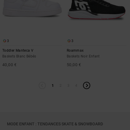
3
3
Toddler Manteca V
Roammax
Baskets Blanc Bébés
Baskets Noir Enfant
40,00 €
50,00 €
1
2
3
4
MODE ENFANT : TENDANCES SKATE & SNOWBOARD