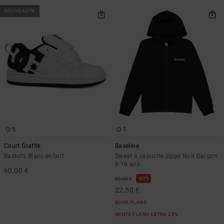
NOUVEAUTÉ
5
1
Court Graffik
Baseline
Baskets Blanc enfant
Sweat à capuche zippé Noir Garçon
8-16 ans
60,00 €
63%
60,00 €
22,50 €
BONS PLANS
VENTE FLASH EXTRA 25%