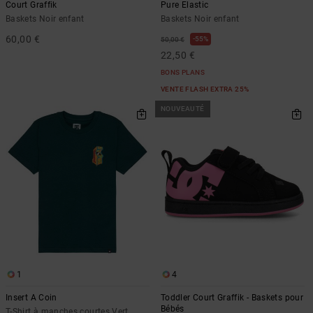
Court Graffik
Pure Elastic
Baskets Noir enfant
Baskets Noir enfant
60,00 €
55%
50,00 €
22,50 €
BONS PLANS
VENTE FLASH EXTRA 25%
NOUVEAUTÉ
1
4
Insert A Coin
Toddler Court Graffik - Baskets pour
Bébés
T-Shirt à manches courtes Vert