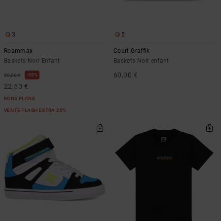
LISTE DE
Sacs & Sacs
Trouvez des
SOUHAITS
à dos
réponses aux
questions les
plus
3
5
Ceintures &
fréquentes et
Roammax
Court Graffik
Portes
notre
Baskets Noir Enfant
Baskets Noir enfant
formulaire de
monnaies
contact.
60,00 €
55%
50,00 €
22,50 €
Consulter
la FAQ
BONS PLANS
VENTE FLASH EXTRA 25%