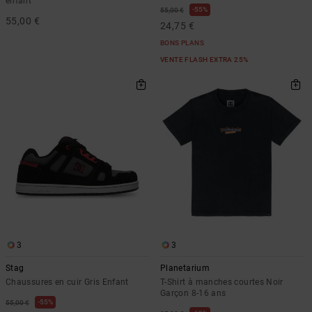
enfant
55%
55,00 €
55,00 €
24,75 €
BONS PLANS
VENTE FLASH EXTRA 25%
3
3
Stag
Planetarium
Chaussures en cuir Gris Enfant
T-Shirt à manches courtes Noir
Garçon 8-16 ans
55%
55,00 €