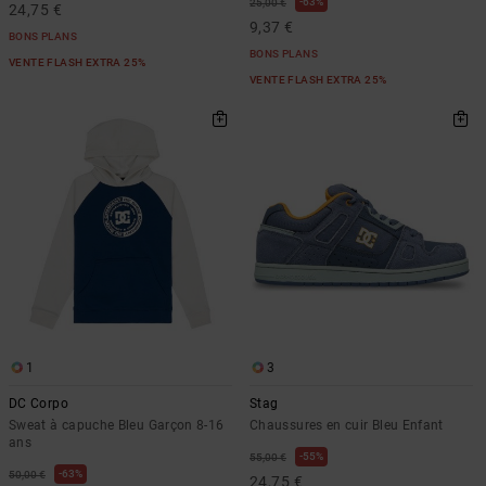
63%
25,00 €
24,75 €
9,37 €
BONS PLANS
BONS PLANS
VENTE FLASH EXTRA 25%
VENTE FLASH EXTRA 25%
1
3
DC Corpo
Stag
Sweat à capuche Bleu Garçon 8-16
Chaussures en cuir Bleu Enfant
ans
55%
55,00 €
63%
50,00 €
24,75 €