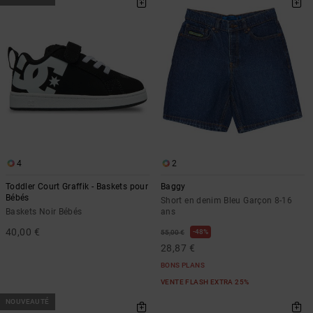
4
2
Toddler Court Graffik - Baskets pour
Baggy
Bébés
Short en denim Bleu Garçon 8-16
Baskets Noir Bébés
ans
40,00 €
48%
55,00 €
28,87 €
BONS PLANS
VENTE FLASH EXTRA 25%
NOUVEAUTÉ