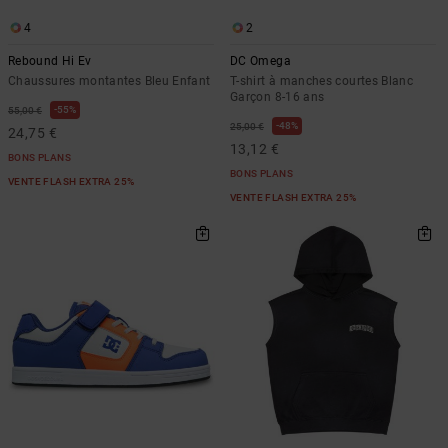
4
2
Rebound Hi Ev
DC Omega
Chaussures montantes Bleu Enfant
T-shirt à manches courtes Blanc
Garçon 8-16 ans
55%
55,00 €
48%
25,00 €
24,75 €
13,12 €
BONS PLANS
BONS PLANS
VENTE FLASH EXTRA 25%
VENTE FLASH EXTRA 25%