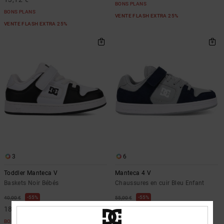
BONS PLANS
BONS PLANS
VENTE FLASH EXTRA 25%
VENTE FLASH EXTRA 25%
3
6
Toddler Manteca V
Manteca 4 V
Baskets Noir Bébés
Chaussures en cuir Bleu Enfant
55%
55%
40,00 €
55,00 €
18,00 €
24,75 €
BONS PLANS
BONS PLANS