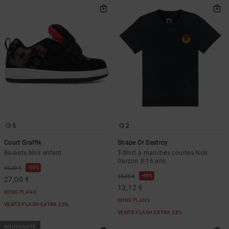
5
2
Court Graffik
Shape Or Destroy
Baskets Noir enfant
T-Shirt à manches courtes Noir
Garçon 8-16 ans
55%
60,00 €
48%
25,00 €
27,00 €
13,12 €
BONS PLANS
BONS PLANS
VENTE FLASH EXTRA 25%
VENTE FLASH EXTRA 25%
NOUVEAUTÉ