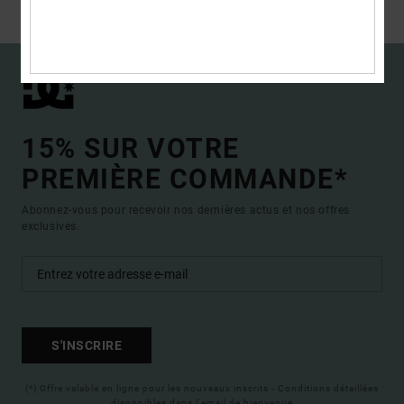
Lire plus
15% SUR VOTRE
PREMIÈRE COMMANDE*
Abonnez-vous pour recevoir nos dernières actus et nos offres
exclusives.
S'INSCRIRE
(*) Offre valable en ligne pour les nouveaux inscrits - Conditions détaillées
disponibles dans l'email de bienvenue