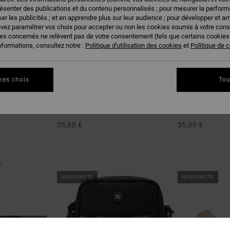
résenter des publications et du contenu personnalisés ; pour mesurer la performa
er les publicités ; et en apprendre plus sur leur audience ; pour développer et am
uvez paramétrer vos choix pour accepter ou non les cookies soumis à votre con
ies concernés ne relèvent pas de votre consentement (tels que certains cookie
nformations, consultez notre :
Politique d'utilisation des cookies
et
Politique de c
mes choix
Tou
2
2
DC Crankcase
DC Patch It
ir Enfant
Sac banane Noir Homme
Sac banane Ble
35,00 €
35,00 €
%
NOUVEAUTÉ
NOUVEAUTÉ