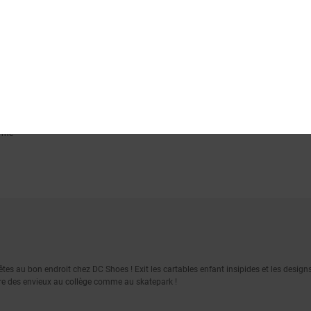
mme
tes au bon endroit chez DC Shoes ! Exit les cartables enfant insipides et les desig
ire des envieux au collège comme au skatepark !