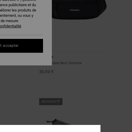
nce publicitaire et du
éliorer les produits de
sentement, ou vous y
s de mesure
onfidentialité
t accepter
2
Tussler
u Homme
Sac banane Noir Homme
30,00 €
NOUVEAUTÉ