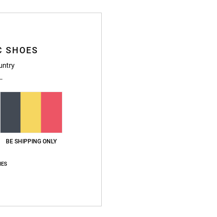
C SHOES
untry
2
2
Starcher
DC Crankcase
mme
Sac à bandoulière Noir Enfant
Sac banane Bei
35,00 €
35,00 €
BE SHIPPING ONLY
%
IES