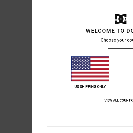
WELCOME TO D
Choose your co
2
Tussler
Sac banane Gris Ho
55%
30,00 €
13,50 €
BONS PLANS
US SHIPPING ONLY
VENTE FLASH EXTRA 25
NOUVEAUTÉ
VIEW ALL COUNTR