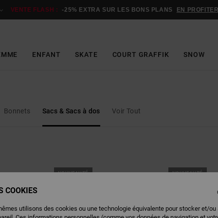
VENTE FLASH :
-25% EXTRA SUR LES BONS PLANS
EN PROFITE
EMME
ENFANT
SKATE
COURT GRAFFIK
SNOW
Bonnets
Sacs & Sacs à dos
Voir Tout
NOUVEAUTÉ
NOUVEAUTÉ
ES COOKIES
mêmes utilisons des cookies ou une technologie équivalente pour stocker et/ou
pareil. Ces informations personnelles (comme vos données de navigation et vot