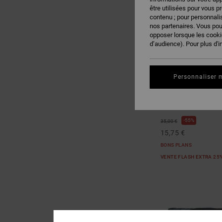
être utilisées pour vous p
contenu ; pour personnalis
nos partenaires. Vous po
opposer lorsque les cook
d’audience). Pour plus d'i
Personnaliser 
2
Starcher
Sac à bandoulière No
55%
35,00 €
15,75 €
BONS PLANS
VENTE FLASH EXTRA 25