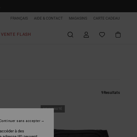
R
FRANÇAIS
AIDE & CONTACT
MAGASINS
CARTE CADEAU
VENTE FLASH
9
Resultats
NOUVEAUTÉ
Continuer sans accepter
 accéder à des
re adresse IP) peuvent