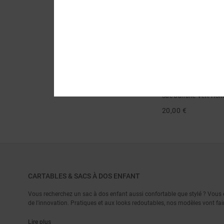
4
Baggoff 1.5L
Sac banane Vert Ho
20,00 €
CARTABLES & SACS À DOS ENFANT
Vous recherchez un sac à dos enfant aussi confortable que stylé ? Vous ê
de l'innovation. Pratiques et aux looks redoutables, nos modèles vont fa
Lire plus