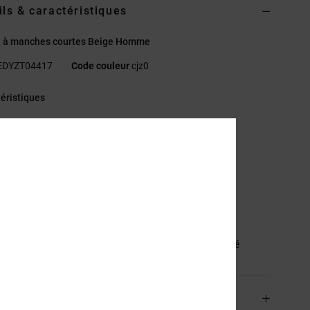
ils & caractéristiques
rt à manches courtes Beige Homme
EDYZT04417
Code couleur
cjz0
éristiques
atière :
jersey de coton et coton recyclé [200 g/m2]
oupe :
coupe regular, classique et confortable
ncolure :
col rond
mprimé à base d’eau sur la poitrine et le dos
tiquette sérigraphiée
iquette sur l’ourlet
sition
[Matière principale] 75% coton, 25% coton recyclé
aison & Retours