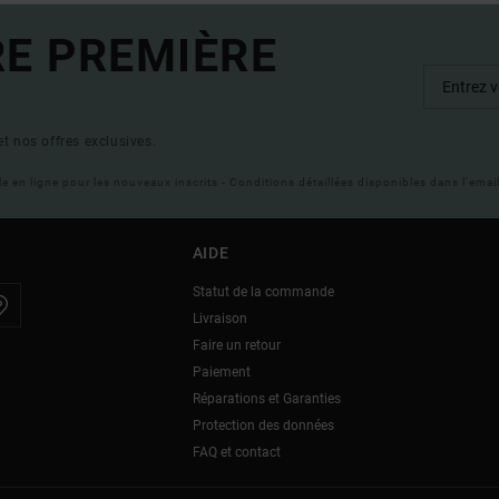
RE PREMIÈRE
t nos offres exclusives.
ble en ligne pour les nouveaux inscrits - Conditions détaillées disponibles dans l'ema
AIDE
Statut de la commande
Livraison
Faire un retour
Paiement
Réparations et Garanties
Protection des données
FAQ et contact