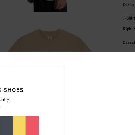
Deta
T-Shi
Style
Caract
M
C
E
I
É
C SHOES
Ét
untry
Compo
Livr