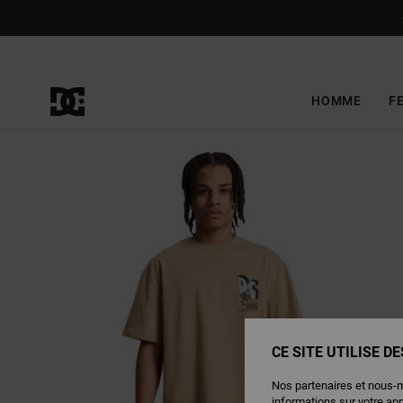
Passer
à
l'information
sur
le
produit
HOMME
F
CE SITE UTILISE D
Nos partenaires et nous-
informations sur votre ap