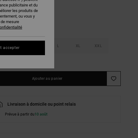
nce publicitaire et du
éliorer les produits de
sentement, ou vous y
s de mesure
onfidentialité
S
M
L
XL
XXL
t accepter
ir le Guide des tailles
Ajouter au panier
Livraison à domicile ou point relais
Prévue à partir du
10 août