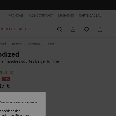
R
FRANÇAIS
AIDE & CONTACT
MAGASINS
CARTE CADEAU
VENTE FLASH
ccueil
Homme
Vêtements
T-shirts
odized
rt à manches courtes Beige Homme
ONUS
€
48%
37 €
PLANS
 FLASH EXTRA 25%
Continuer sans accepter
 accéder à des
re adresse IP) peuvent
Incense
r