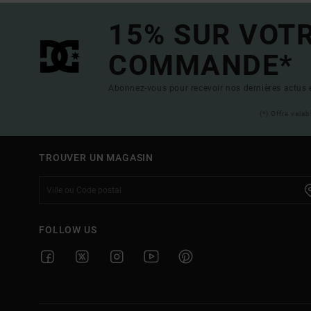
15% SUR VOT
COMMANDE*
Abonnez-vous pour recevoir nos dernières actus e
(*) Offre vala
TROUVER UN MAGASIN
FOLLOW US