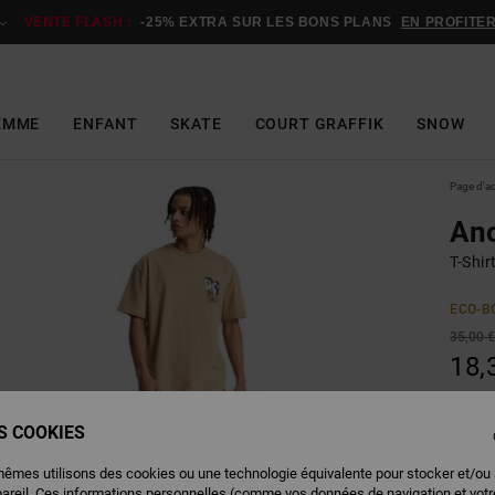
VENTE FLASH :
-25% EXTRA SUR LES BONS PLANS
EN PROFITE
EMME
ENFANT
SKATE
COURT GRAFFIK
SNOW
Page d'a
An
T-Shi
ECO-B
35,00 
18,
BONS 
VENTE
ES COOKIES
mêmes utilisons des cookies ou une technologie équivalente pour stocker et/ou
pareil. Ces informations personnelles (comme vos données de navigation et vot
Couleu