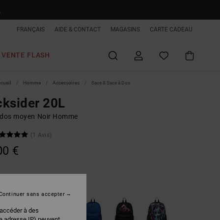
R
FRANÇAIS
AIDE & CONTACT
MAGASINS
CARTE CADEAU
VENTE FLASH
ccueil
Homme
Accessoires
Sacs & Sacs à Dos
ksider 20L
 dos moyen Noir Homme
(1 Avis)
00 €
Black Tint
r
Continuer sans accepter
 accéder à des
re adresse IP) peuvent