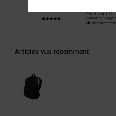
Wendy
21 juin 2026
5
/5
Pratique, résistant e
Afficher original - Du
Confort
: 5
Rapport 
/5
Je recommande 
Articles vus récemment