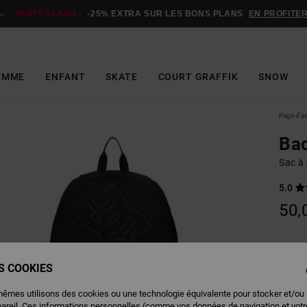
VENTE FLASH :
-25% EXTRA SUR LES BONS PLANS
EN PROFITE
EMME
ENFANT
SKATE
COURT GRAFFIK
SNOW
Page d'a
Bac
Sac à
5.0
50,
Couleu
ES COOKIES
mêmes utilisons des cookies ou une technologie équivalente pour stocker et/ou
pareil. Ces informations personnelles (comme vos données de navigation et vot