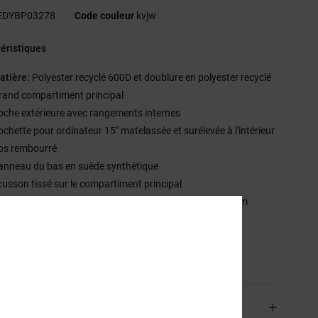
EDYBP03278
Code couleur
kvjw
éristiques
atière:
Polyester recyclé 600D et doublure en polyester recyclé
rand compartiment principal
oche extérieure avec rangements internes
ochette pour ordinateur 15" matelassée et surélevée à l'intérieur
os rembourré
anneau du bas en suède synthétique
cusson tissé sur le compartiment principal
ille :
16.5" [H] x 12" [W] x 5.5" [D] / 42cm x 31 cm x 14 cm
apacité :
20 litres
sition
[Matière principale] 100% polyester recyclé
aison & Retours