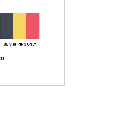
BE SHIPPING ONLY
Note moyenne
5.0
IES
/5
basé sur
1 avis vérifiés
depuis juin 2026
100% de nos clients recommandent ce produit
apport qualité / prix
Taille
Matière
5.0
5.0
Trop petit
Trop grand