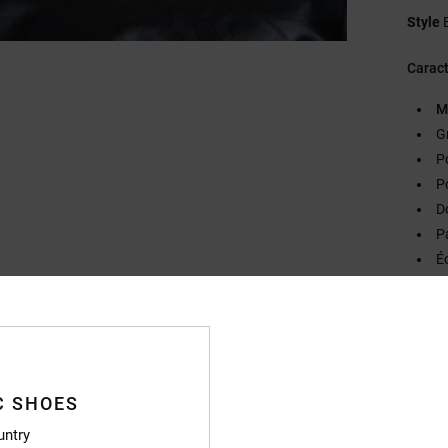
Style
Caract
M
G
P
P
D
P
É
Ta
C
Compo
C SHOES
Livr
untry