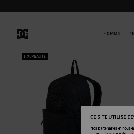
Passer
à
l'information
sur
le
produit
HOMME
F
NOUVEAUTÉ
CE SITE UTILISE D
Nos partenaires et nous-
informations sur votre ap