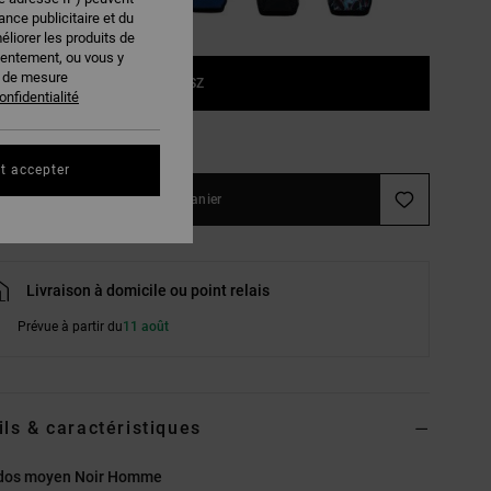
nce publicitaire et du
éliorer les produits de
sentement, ou vous y
s de mesure
1SZ
onfidentialité
ir le Guide des tailles
t accepter
Ajouter au panier
Livraison à domicile ou point relais
Prévue à partir du
11 août
ils & caractéristiques
 dos moyen Noir Homme