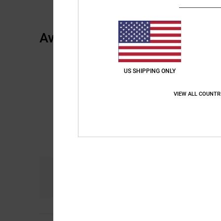
Avis clients
US SHIPPING ONLY
VIEW ALL COUNTR
Confort
R
5.0