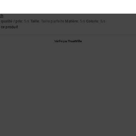
t avec un joli imprimé/logo
tch
qualité / prix
: 5
Taille
: Taille parfaite
Matière
: 5
Coloris
: 5
/5
/5
/5
ce produit
Vérifié par
TrustVille