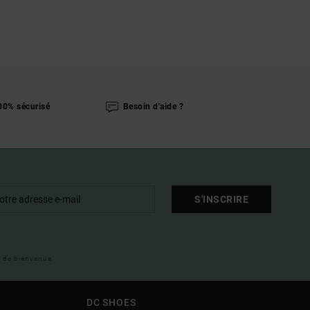
00% sécurisé
Besoin d'aide ?
S'INSCRIRE
il de bienvenue
DC SHOES