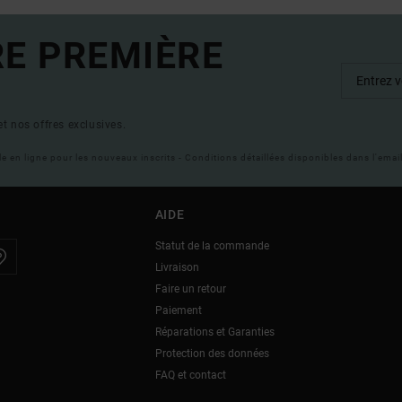
RE PREMIÈRE
t nos offres exclusives.
ble en ligne pour les nouveaux inscrits - Conditions détaillées disponibles dans l'ema
AIDE
Statut de la commande
Livraison
Faire un retour
Paiement
Réparations et Garanties
Protection des données
FAQ et contact