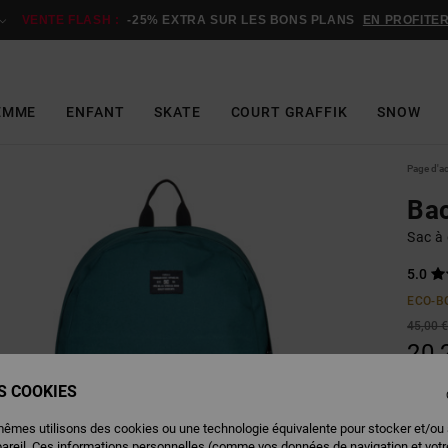
VENTE FLASH :
-25% EXTRA SUR LES BONS PLANS
EN PROFITE
EMME
ENFANT
SKATE
COURT GRAFFIK
SNOW
Page d'a
Bac
Sac à
5.0
ECO-B
45,00 
20,
BONS 
ES COOKIES
VENTE
mêmes utilisons des cookies ou une technologie équivalente pour stocker et/ou
pareil. Ces informations personnelles (comme vos données de navigation et vot