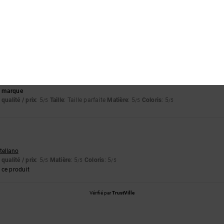
apport qualité / prix
Taille
Matière
5.0
5.0
Trop petit
Trop grand
la marque
qualité / prix
: 5
Taille
: Taille parfaite
Matière
: 5
Coloris
: 5
/5
/5
/5
stellano
qualité / prix
: 5
Matière
: 5
Coloris
: 5
/5
/5
/5
ce produit
Vérifié par
TrustVille