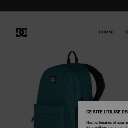
Passer
à
l'information
sur
le
produit
HOMME
F
CE SITE UTILISE D
Nos partenaires et nous-
informations sur votre ap