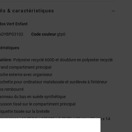
ils & caractéristiques
dos Vert Enfant
ADYBP03102
Code couleur
gtp0
éristiques
atière:
Polyester recyclé 600D et doublure en polyester recyclé
rand compartiment principal
oche externe avec organiseur
ochette pour ordinateur matelassée et surélevée à l'intérieur
os rembourré
anneau du bas en suède synthétique
cusson tissé sur le compartiment principal
iquette tissée sur la bretelle
imensions :
16,5" (H) x 12" (W) x 5.5" (D) / 42 cm x 31 cm x 14