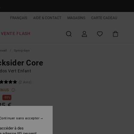
R
FRANÇAIS
AIDE & CONTACT
MAGASINS
CARTE CADEAU
VENTE FLASH
ccueil
Spring days
ksider Core
 dos Vert Enfant
(2 Avis)
ONUS
€
55%
25 €
PLANS
Continuer sans accepter
 FLASH EXTRA 25%
 accéder à des
re adresse IP) peuvent