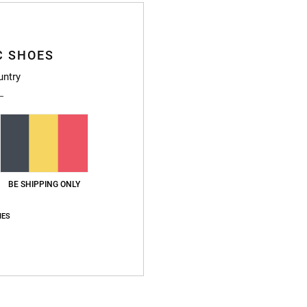
V
Compo
C SHOES
untry
Livr
BE SHIPPING ONLY
Note moyenne
IES
5.0
/5
basé sur
2 avis vérifiés
depuis mars 2026
50% de nos clients recommandent ce produit