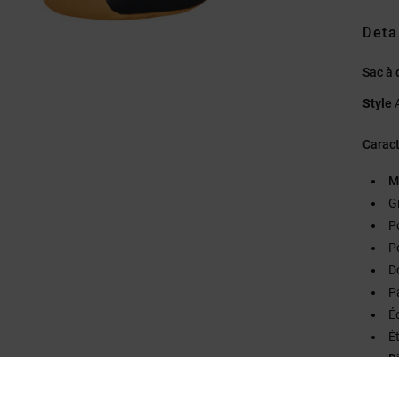
Deta
Sac à 
Style
Caract
M
G
P
P
D
P
É
Ét
D
cm