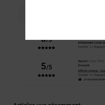
Confort
R
5.0
5
/5
Laetitia
5 mars 2026
initialement j'aime 
Confort
: 5
Rapport 
/5
Imanol
4 mars 2026
5
/5
D'accord.
Afficher original - Ca
Confort
: 5
Rapport 
/5
Je recommande 