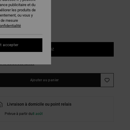
nce publicitaire et du
Ponderosa Pine
r
éliorer les produits de
sentement, ou vous y
s de mesure
onfidentialité
t accepter
1SZ
ir le Guide des tailles
Ajouter au panier
Livraison à domicile ou point relais
Prévue à partir du
8 août