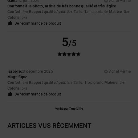
Gaëtan
2 juin 2026
Achat vérifié
Conforme à la photo, article de très bonne qualité et très légère
Confort
: 5
Rapport qualité / prix
: 5
Taille
: Taille parfaite
Matière
: 5
/5
/5
/5
Coloris
: 5
/5
Je recommande ce produit
5
/5
Isabelle
23 décembre 2025
Achat vérifié
Magnifique
Confort
: 5
Rapport qualité / prix
: 5
Taille
: Trop grand
Matière
: 5
/5
/5
/5
Coloris
: 5
/5
Je recommande ce produit
Vérifié par
TrustVille
ARTICLES VUS RÉCEMMENT