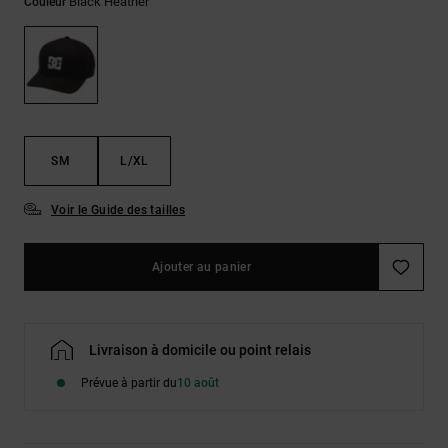
Black Heather
Couleur
LISTE DE
Sacs & Sacs
Trouvez des
SOUHAITS
à dos
réponses aux
questions les
plus
Ceintures &
fréquentes et
Portes
notre
formulaire de
monnaies
contact.
SM
L/XL
Consulter
la FAQ
Voir le Guide des tailles
Ajouter au panier
Livraison à domicile ou point relais
Prévue à partir du
10 août