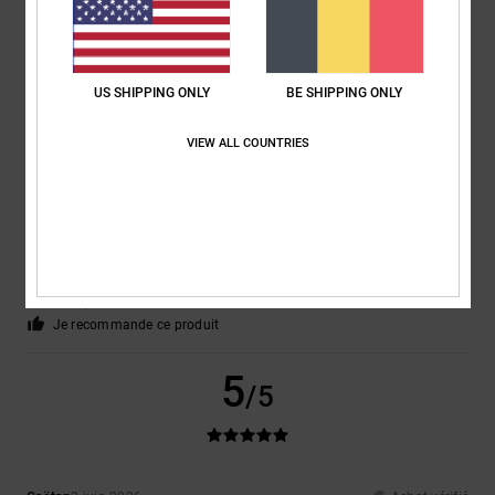
US SHIPPING ONLY
BE SHIPPING ONLY
5
/5
VIEW ALL COUNTRIES
Jordy
2 juillet 2026
Achat vérifié
Des produits géniaux !!!!
Afficher original - Dutch
Confort
: 5
Rapport qualité / prix
: 5
Taille
: Taille parfaite
Matière
: 5
/5
/5
/5
Coloris
: 5
/5
Je recommande ce produit
5
/5