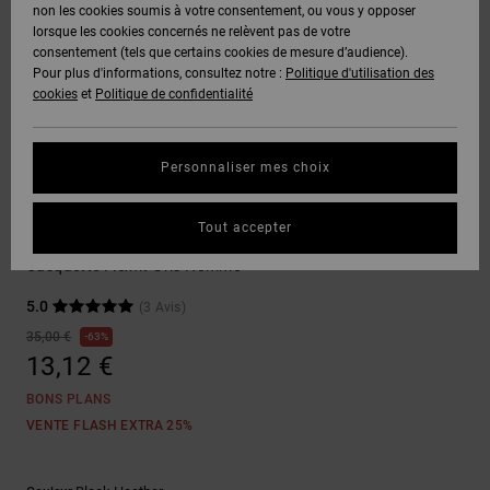
Voir Tout
non les cookies soumis à votre consentement, ou vous y opposer
Boots
Unisex
Pantalons &
Manteaux
Polaires &
lorsque les cookies concernés ne relèvent pas de votre
Quiksilver
Snowboard
Shorts
Deuxième
consentement (tels que certains cookies de mesure d’audience).
Freedom
VENTE
DC Star
Pantalons
Sweats
couche
Pour plus d'informations, consultez notre :
Politique d'utilisation des
FLASH
Voir Tout
Sweats
cookies
et
Politique de confidentialité
Unisex
Voir Tout
Protection
Roammax
Shorts
Bonnets
des données
Préférences
T-Shirts
Personnaliser mes choix
Langue Et
Voir Tout
Onyx
Boardshorts
Région
Gants
Guide des
Casquettes & Chapeaux
Chemises &
tailles
Tout accepter
Polos
Capstar TX
AT-2
Voir Tout
AIDE &
Accessoires
Casquette Flexfit Gris Homme
CONTACT
Démarrez une
Pantalons,
5.0
(3 Avis)
conversation
Liquid
Jeans &
Voir Tout
pour obtenir
35,00 €
63%
Fuego
MAGASINS
Shorts
la réponse la
13,12 €
plus rapide à
votre
BONS PLANS
question.
CARTE
Bonnets &
VENTE FLASH EXTRA 25%
CADEAU
Casquettes
Démarrer une
conversation