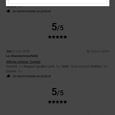
Confort
: 4
Rapport qualité / prix
: 5
Taille
: Taille parfaite
Matière
: 4
/5
/5
/5
Coloris
: 4
/5
Je recommande ce produit
5
/5
Jon
21 juin 2026
Achat vérifié
La chaussure parfaite
Afficher original - English
Confort
: 5
Rapport qualité / prix
: 5
Taille
: Taille parfaite
Matière
: 5
/5
/5
/5
Coloris
: 5
/5
Je recommande ce produit
5
/5