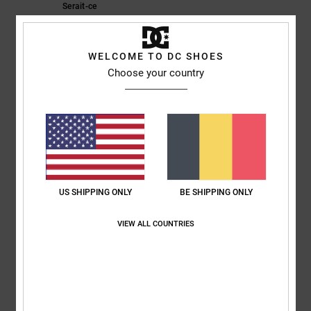
Serait-ce
Afficher original - Dutch
Confort
: 3
Taille
: Petit
Matière
: 5
Coloris
: 5
/5
/5
/5
WELCOME TO DC SHOES
5
Choose your country
/5
Elsa
30 juin 2026
Achat vérifié
joli, léger , parfait pour l'été
Confort
: 5
Rapport qualité / prix
: 5
Taille
: Taille parfaite
Coloris
: 5
/5
/5
/5
Je recommande ce produit
US SHIPPING ONLY
BE SHIPPING ONLY
4
/5
VIEW ALL COUNTRIES
Laurent
22 juin 2026
Achat vérifié
Top