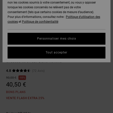
Voir Tout
non les cookies soumis à votre consentement, ou vous y opposer
Boots
Unisex
Pantalons &
Manteaux
Polaires &
lorsque les cookies concernés ne relèvent pas de votre
Quiksilver
Snowboard
Shorts
Deuxième
consentement (tels que certains cookies de mesure d’audience).
Freedom
VENTE
DC Star
Pantalons
Sweats
couche
Pour plus d'informations, consultez notre :
Politique d'utilisation des
FLASH
Voir Tout
Sweats
cookies
et
Politique de confidentialité
Unisex
Voir Tout
Protection
Roammax
Shorts
Bonnets
des données
Préférences
T-Shirts
Personnaliser mes choix
Langue Et
Voir Tout
Onyx
Boardshorts
Région
Gants
Guide des
Sneakers
Chemises &
tailles
Tout accepter
Polos
Construct
AT-2
Voir Tout
AIDE &
Accessoires
Chaussures en cuir Blanc Homme
CONTACT
Démarrez une
Pantalons,
4.8
(72 Avis)
conversation
Liquid
Jeans &
Voir Tout
pour obtenir
90,00 €
55%
Fuego
MAGASINS
Shorts
la réponse la
40,50 €
plus rapide à
votre
BONS PLANS
question.
CARTE
Bonnets &
VENTE FLASH EXTRA 25%
CADEAU
Casquettes
Démarrer une
conversation