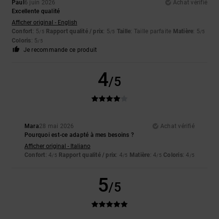
Paul
6 juin 2026
Achat vérifié
Excellente qualité
Afficher original - English
Confort
: 5
Rapport qualité / prix
: 5
Taille
: Taille parfaite
Matière
: 5
/5
/5
/5
Coloris
: 5
/5
Je recommande ce produit
4
/5
Mara
28 mai 2026
Achat vérifié
Pourquoi est-ce adapté à mes besoins ?
Afficher original - Italiano
Confort
: 4
Rapport qualité / prix
: 4
Matière
: 4
Coloris
: 4
/5
/5
/5
/5
5
/5