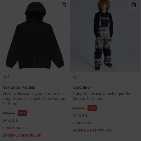
1
3
Navigator Padded
Roadblock
Veste workwear raglan à manches
Salopette de snow technique Noir
longues avec capuche Noir Garçon
Garçon 8-16 ans
8-16 ans
55%
150,00 €
55%
120,00 €
67,50 €
54,00 €
BONS PLANS
BONS PLANS
VENTE FLASH EXTRA 25%
VENTE FLASH EXTRA 25%