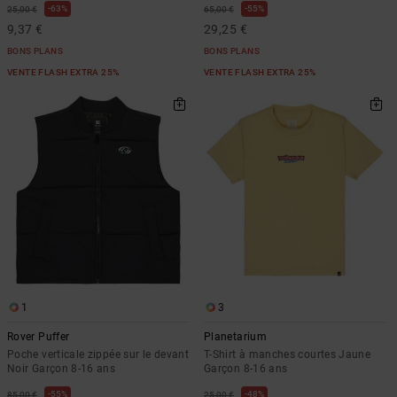
63%
55%
25,00 €
65,00 €
9,37 €
29,25 €
BONS PLANS
BONS PLANS
VENTE FLASH EXTRA 25%
VENTE FLASH EXTRA 25%
1
3
Rover Puffer
Planetarium
Poche verticale zippée sur le devant
T-Shirt à manches courtes Jaune
Noir Garçon 8-16 ans
Garçon 8-16 ans
55%
48%
85,00 €
25,00 €