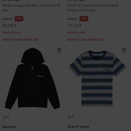
Sweat à capuche Noir Garçon 8-16
T-shirt à manches courtes Noir
ans
Garçon 8-16 ans
55%
48%
65,00 €
25,00 €
29,25 €
13,12 €
BONS PLANS
BONS PLANS
VENTE FLASH EXTRA 25%
VENTE FLASH EXTRA 25%
1
1
Baseline
Sheriff Stripe