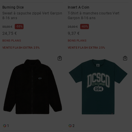
Burning Dice
Insert A Coin
Sweat à capuche zippé Vert Garçon
T-Shirt à manches courtes Vert
8-16 ans
Garçon 8-16 ans
55%
63%
55,00 €
25,00 €
24,75 €
9,37 €
BONS PLANS
BONS PLANS
VENTE FLASH EXTRA 25%
VENTE FLASH EXTRA 25%
1
2