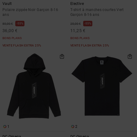
Vault
Elective
Polaire zippée Noir Garçon 8-16
T-shirt à manches courtes Vert
ans
Garçon 8-16 ans
55%
55%
80,00 €
25,00 €
36,00 €
11,25 €
BONS PLANS
BONS PLANS
VENTE FLASH EXTRA 25%
VENTE FLASH EXTRA 25%
1
2
DC Omega
DC Omega