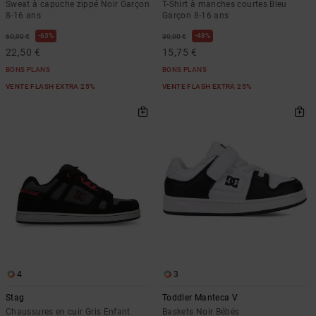
Sweat à capuche zippé Noir Garçon
T-Shirt à manches courtes Bleu
8-16 ans
Garçon 8-16 ans
63%
48%
60,00 €
30,00 €
22,50 €
15,75 €
BONS PLANS
BONS PLANS
VENTE FLASH EXTRA 25%
VENTE FLASH EXTRA 25%
4
3
Stag
Toddler Manteca V
Chaussures en cuir Gris Enfant
Baskets Noir Bébés