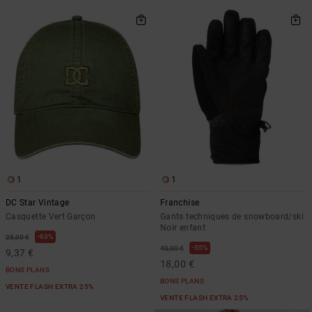
1
1
DC Star Vintage
Franchise
Casquette Vert Garçon
Gants techniques de snowboard/ski
Noir enfant
63%
25,00 €
55%
40,00 €
9,37 €
18,00 €
BONS PLANS
BONS PLANS
VENTE FLASH EXTRA 25%
VENTE FLASH EXTRA 25%