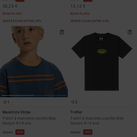
38,25 €
13,12 €
BONS PLANS
BONS PLANS
VENTE FLASH EXTRA 25%
VENTE FLASH EXTRA 25%
1
2
Maximize Stripe
Trotter
T-shirt à manches courtes Bleu
T-shirt à manches courtes Noir
Garçon 8-16 ans
Garçon 8-16 ans
55%
55%
35,00 €
25,00 €