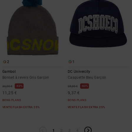
2
1
Gambol
DC Univercity
Bonnet à revers Gris Garçon
Casquette Bleu Garçon
63%
63%
30,00 €
25,00 €
11,25 €
9,37 €
BONS PLANS
BONS PLANS
VENTE FLASH EXTRA 25%
VENTE FLASH EXTRA 25%
1
2
3
4