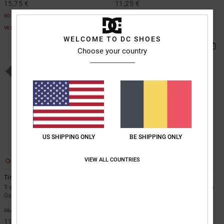
15,75 €
11,25 €
BONS PLANS
BONS PLANS
VENTE FLASH EXTRA 25%
VENTE FLASH EXTRA 25%
WELCOME TO DC SHOES
Choose your country
US SHIPPING ONLY
BE SHIPPING ONLY
VIEW ALL COUNTRIES
2
1
Tire Fire
Burning Skull
T-shirt à manches courtes Gris
Sweat à capuche Bleu Garçon 8-16
Garçon 8-16 ans
ans
55%
55%
25,00 €
50,00 €
11,25 €
22,50 €