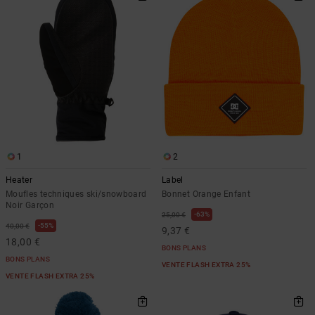
1
2
Heater
Label
Moufles techniques ski/snowboard
Bonnet Orange Enfant
Noir Garçon
63%
25,00 €
55%
40,00 €
9,37 €
18,00 €
BONS PLANS
BONS PLANS
VENTE FLASH EXTRA 25%
VENTE FLASH EXTRA 25%