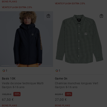
BONS PLANS
VENTE FLASH EXTRA 25%
VENTE FLASH EXTRA 25%
1
1
Basis 10K
Game On
Veste de snow technique Multi
Chemise manches longues Vert
Garçon 8-16 ans
Garçon 8-16 ans
55%
55%
150,00 €
60,00 €
67,50 €
27,00 €
BONS PLANS
BONS PLANS