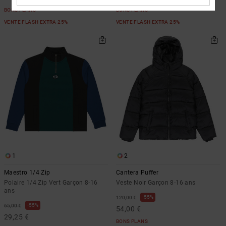
BONS PLANS
BONS PLANS
VENTE FLASH EXTRA 25%
VENTE FLASH EXTRA 25%
1
2
Maestro 1/4 Zip
Cantera Puffer
Polaire 1/4 Zip Vert Garçon 8-16
Veste Noir Garçon 8-16 ans
ans
55%
120,00 €
55%
65,00 €
54,00 €
29,25 €
BONS PLANS