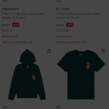
3
2
Planetarium
DC Corpo
T-Shirt à manches courtes Noir
T-Shirt à manches courtes Blanc
Garçon 8-16 ans
Garçon 8-16 ans
63%
48%
25,00 €
25,00 €
9,37 €
13,12 €
BONS PLANS
BONS PLANS
VENTE FLASH EXTRA 25%
VENTE FLASH EXTRA 25%
1
1