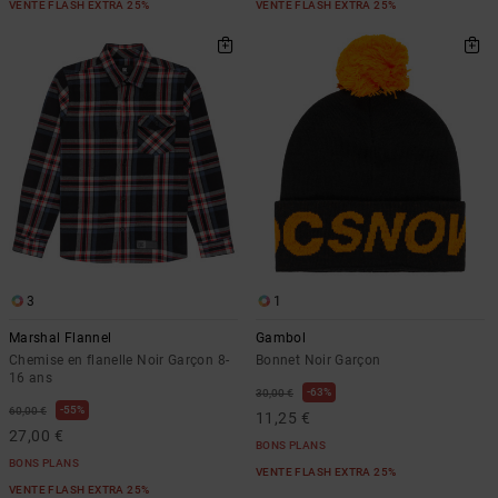
VENTE FLASH EXTRA 25%
VENTE FLASH EXTRA 25%
3
1
Marshal Flannel
Gambol
Chemise en flanelle Noir Garçon 8-
Bonnet Noir Garçon
16 ans
63%
30,00 €
55%
60,00 €
11,25 €
27,00 €
BONS PLANS
BONS PLANS
VENTE FLASH EXTRA 25%
VENTE FLASH EXTRA 25%