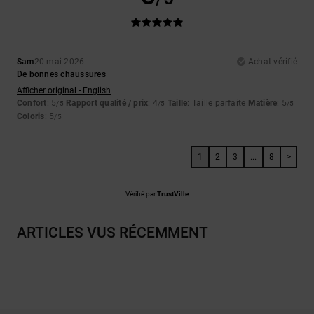
Sam
20 mai 2026
Achat vérifié
De bonnes chaussures
Afficher original - English
Confort
: 5
Rapport qualité / prix
: 4
Taille
: Taille parfaite
Matière
: 5
/5
/5
/5
Coloris
: 5
/5
1
2
3
...
8
>
Vérifié par
TrustVille
ARTICLES VUS RÉCEMMENT