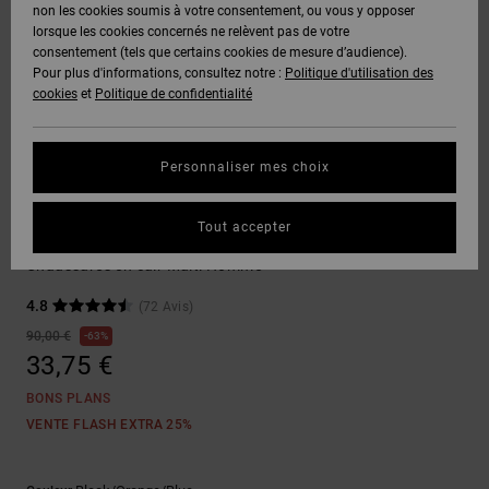
Voir Tout
non les cookies soumis à votre consentement, ou vous y opposer
Boots
Unisex
Pantalons &
Manteaux
Polaires &
lorsque les cookies concernés ne relèvent pas de votre
Quiksilver
Snowboard
Shorts
Deuxième
consentement (tels que certains cookies de mesure d’audience).
Freedom
VENTE
DC Star
Pantalons
Sweats
couche
Pour plus d'informations, consultez notre :
Politique d'utilisation des
FLASH
Voir Tout
Sweats
cookies
et
Politique de confidentialité
Unisex
Voir Tout
Protection
Roammax
Shorts
Bonnets
des données
Préférences
T-Shirts
Personnaliser mes choix
Langue Et
Voir Tout
Onyx
Boardshorts
Région
Gants
Guide des
Sneakers
Chemises &
tailles
Tout accepter
Polos
Construct
AT-2
Voir Tout
AIDE &
Accessoires
Chaussures en cuir Multi Homme
CONTACT
Démarrez une
Pantalons,
4.8
(72 Avis)
conversation
Liquid
Jeans &
Voir Tout
pour obtenir
90,00 €
63%
Fuego
MAGASINS
Shorts
la réponse la
33,75 €
plus rapide à
votre
BONS PLANS
question.
CARTE
Bonnets &
VENTE FLASH EXTRA 25%
CADEAU
Casquettes
Démarrer une
conversation