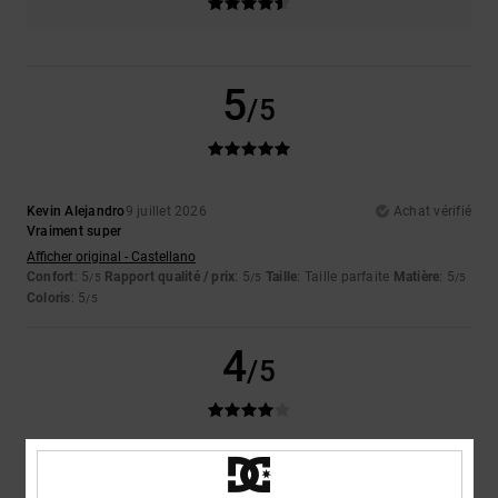
5
/5
Kevin Alejandro
9 juillet 2026
Achat vérifié
Vraiment super
Afficher original - Castellano
Confort
: 5
Rapport qualité / prix
: 5
Taille
: Taille parfaite
Matière
: 5
/5
/5
/5
Coloris
: 5
/5
4
/5
Niek
9 juillet 2026
Achat vérifié
Serait-ce