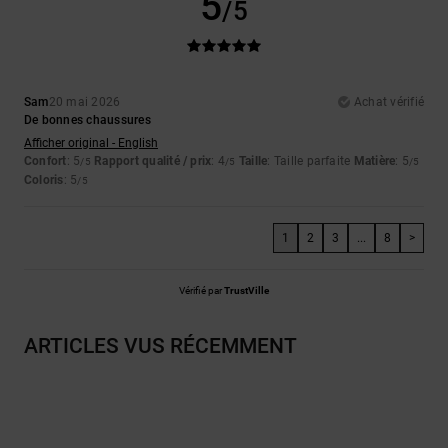
5
/5
Sam
20 mai 2026
Achat vérifié
De bonnes chaussures
Afficher original - English
Confort
: 5
Rapport qualité / prix
: 4
Taille
: Taille parfaite
Matière
: 5
/5
/5
/5
Coloris
: 5
/5
1
2
3
...
8
>
Vérifié par
TrustVille
ARTICLES VUS RÉCEMMENT