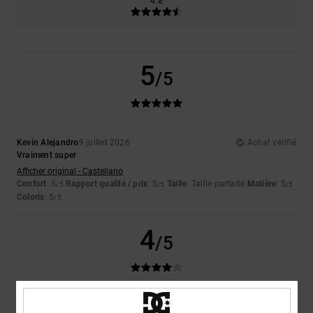
4.8
5
/5
Kevin Alejandro
9 juillet 2026
Achat vérifié
Vraiment super
Afficher original - Castellano
Confort
: 5
Rapport qualité / prix
: 5
Taille
: Taille parfaite
Matière
: 5
/5
/5
/5
Coloris
: 5
/5
4
/5
Niek
9 juillet 2026
Achat vérifié