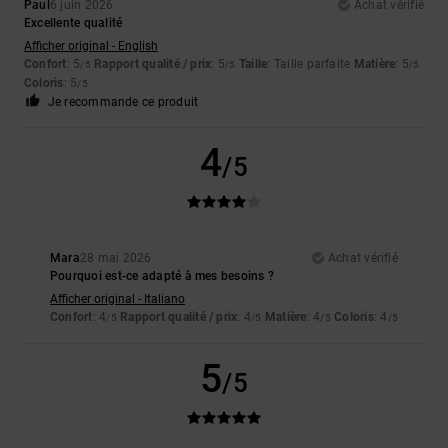
Paul
6 juin 2026
Achat vérifié
Excellente qualité
Afficher original - English
Confort
: 5
Rapport qualité / prix
: 5
Taille
: Taille parfaite
Matière
: 5
/5
/5
/5
Coloris
: 5
/5
Je recommande ce produit
4
/5
Mara
28 mai 2026
Achat vérifié
Pourquoi est-ce adapté à mes besoins ?
Afficher original - Italiano
Confort
: 4
Rapport qualité / prix
: 4
Matière
: 4
Coloris
: 4
/5
/5
/5
/5
5
/5