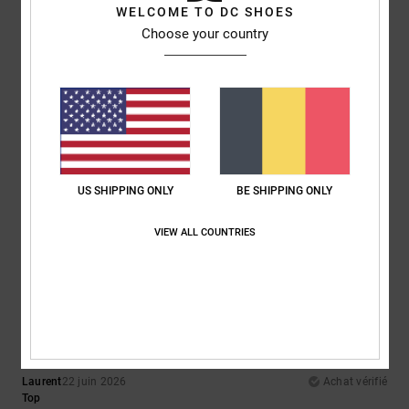
Serait-ce
WELCOME TO DC SHOES
Afficher original - Dutch
Choose your country
Confort
: 3
Taille
: Petit
Matière
: 5
Coloris
: 5
/5
/5
/5
5
/5
Elsa
30 juin 2026
Achat vérifié
US SHIPPING ONLY
BE SHIPPING ONLY
joli, léger , parfait pour l'été
Confort
: 5
Rapport qualité / prix
: 5
Taille
: Taille parfaite
Coloris
: 5
/5
/5
/5
VIEW ALL COUNTRIES
Je recommande ce produit
4
/5
Laurent
22 juin 2026
Achat vérifié
Top