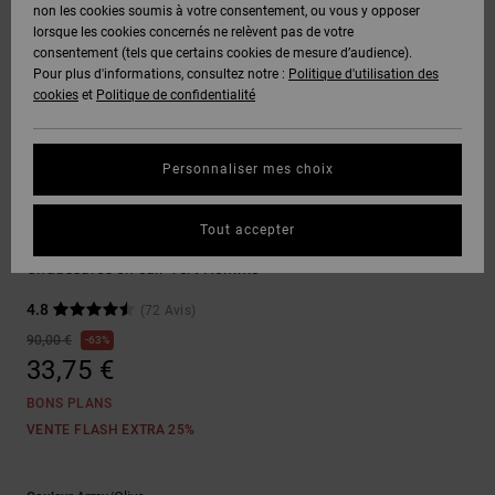
Voir Tout
non les cookies soumis à votre consentement, ou vous y opposer
Boots
Unisex
Pantalons &
Manteaux
Polaires &
lorsque les cookies concernés ne relèvent pas de votre
Quiksilver
Snowboard
Shorts
Deuxième
consentement (tels que certains cookies de mesure d’audience).
Freedom
VENTE
DC Star
Pantalons
Sweats
couche
Pour plus d'informations, consultez notre :
Politique d'utilisation des
FLASH
Voir Tout
Sweats
cookies
et
Politique de confidentialité
Unisex
Voir Tout
Protection
Roammax
Shorts
Bonnets
des données
Préférences
T-Shirts
Personnaliser mes choix
Langue Et
Voir Tout
Onyx
Boardshorts
Région
Gants
Guide des
Sneakers
Chemises &
tailles
Tout accepter
Polos
Construct
AT-2
Voir Tout
AIDE &
Accessoires
Chaussures en cuir Vert Homme
CONTACT
Démarrez une
Pantalons,
4.8
(72 Avis)
conversation
Liquid
Jeans &
Voir Tout
pour obtenir
90,00 €
63%
Fuego
MAGASINS
Shorts
la réponse la
33,75 €
plus rapide à
votre
BONS PLANS
question.
CARTE
Bonnets &
VENTE FLASH EXTRA 25%
CADEAU
Casquettes
Démarrer une
conversation