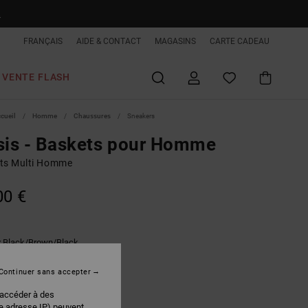
R
FRANÇAIS
AIDE & CONTACT
MAGASINS
CARTE CADEAU
VENTE FLASH
ccueil
Homme
Chaussures
Sneakers
sis - Baskets pour Homme
ts Multi Homme
00 €
Black/brown/black
r
Continuer sans accepter
 accéder à des
re adresse IP) peuvent