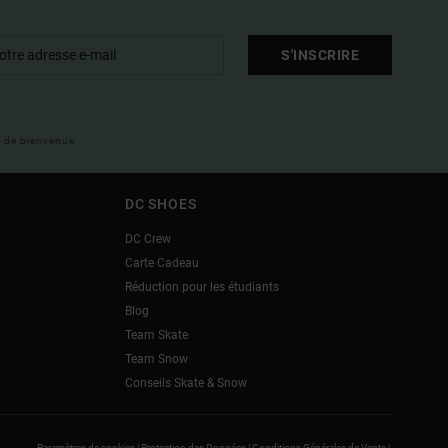
S'INSCRIRE
il de bienvenue
DC SHOES
DC Crew
Carte Cadeau
Réduction pour les étudiants
Blog
Team Skate
Team Snow
Conseils Skate & Snow
Paramètres de cookies |
Protection des Données |
Conditions Générales de Vente |