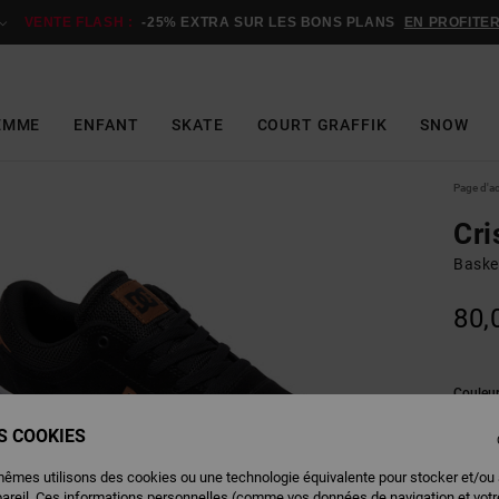
VENTE FLASH :
-25% EXTRA SUR LES BONS PLANS
EN PROFITE
EMME
ENFANT
SKATE
COURT GRAFFIK
SNOW
Page d'a
Cri
Baske
80,
Couleu
ES COOKIES
mêmes utilisons des cookies ou une technologie équivalente pour stocker et/ou
pareil. Ces informations personnelles (comme vos données de navigation et vot