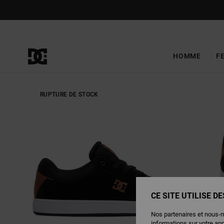
Passer
à
l'information
sur
le
produit
HOMME
F
RUPTURE DE STOCK
CE SITE UTILISE D
Nos partenaires et nous-
informations sur votre ap