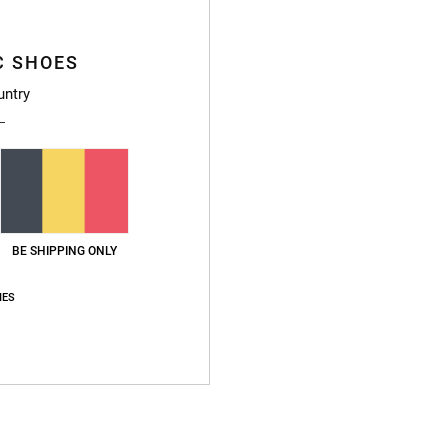
Baske
C SHOES
Style
untry
Caract
E
E
I
R
plus 
BE SHIPPING ONLY
D
IES
Tr
C
S
Compo
caout