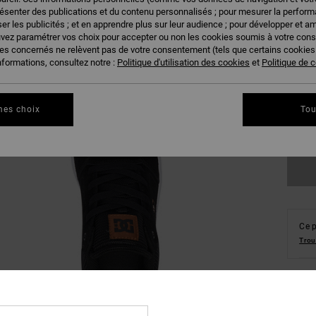
résenter des publications et du contenu personnalisés ; pour mesurer la performa
er les publicités ; et en apprendre plus sur leur audience ; pour développer et am
uvez paramétrer vos choix pour accepter ou non les cookies soumis à votre con
38
ies concernés ne relèvent pas de votre consentement (tels que certains cookie
nformations, consultez notre :
Politique d'utilisation des cookies
et
Politique de c
42
46
mes choix
Tou
Ce p
Trou
Deta