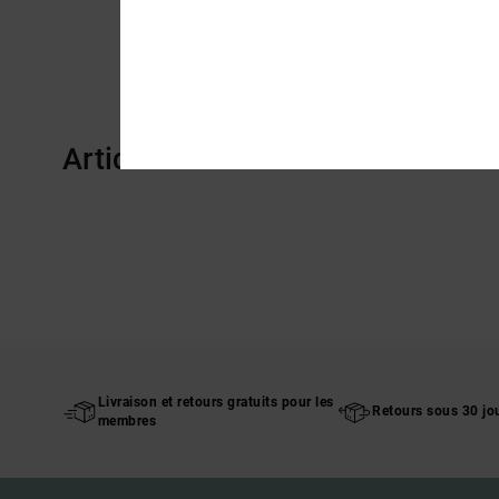
Articles vus récemment
Livraison et retours gratuits pour les
Retours sous 30 jo
membres