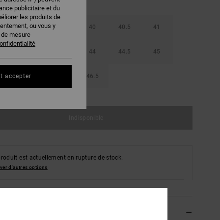
nce publicitaire et du
éliorer les produits de
sentement, ou vous y
38.5
39
40
40.5
41
s de mesure
onfidentialité
42.5
43
44
44.5
45
47
48.5
46.5
t accepter
Indisponible
roduit est actuellement en rupture de stock.
ver d'autres options
ils & caractéristiques