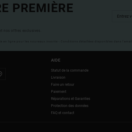
RE PREMIÈRE
t nos offres exclusives.
ble en ligne pour les nouveaux inscrits - Conditions détaillées disponibles dans l'ema
AIDE
Statut de la commande
Livraison
Faire un retour
Paiement
Réparations et Garanties
Protection des données
FAQ et contact