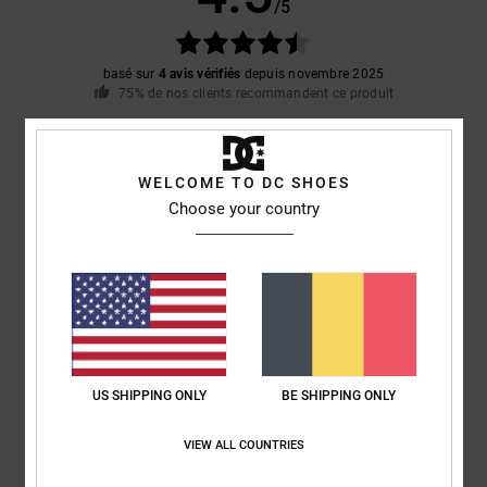
/5
basé sur
4 avis vérifiés
depuis novembre 2025
75% de nos clients recommandent ce produit
Confort
Rapport qualité / prix
4.3
4.8
WELCOME TO DC SHOES
Choose your country
Taille
Matière
4.8
Trop petit
Trop grand
Coloris
4.5
US SHIPPING ONLY
BE SHIPPING ONLY
VIEW ALL COUNTRIES
5
/5