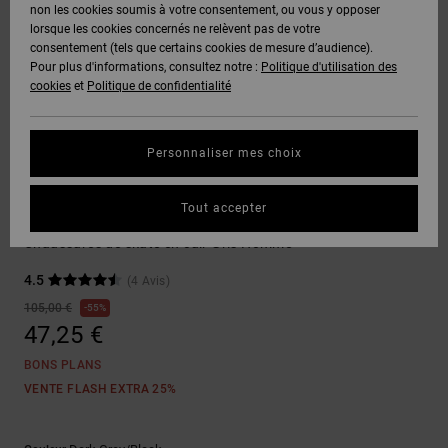
Voir Tout
non les cookies soumis à votre consentement, ou vous y opposer
Boots
Unisex
Pantalons &
Manteaux
Polaires &
lorsque les cookies concernés ne relèvent pas de votre
Quiksilver
Snowboard
Shorts
Deuxième
consentement (tels que certains cookies de mesure d’audience).
Freedom
VENTE
DC Star
Pantalons
Sweats
couche
Pour plus d'informations, consultez notre :
Politique d'utilisation des
FLASH
Voir Tout
Sweats
cookies
et
Politique de confidentialité
Unisex
Voir Tout
Protection
Roammax
Shorts
Bonnets
des données
Préférences
T-Shirts
Personnaliser mes choix
Langue Et
Voir Tout
Onyx
Boardshorts
Région
Gants
Guide des
Sneakers
Chemises &
tailles
Tout accepter
Polos
DC Metric S
AT-2
Voir Tout
AIDE &
Accessoires
Chaussures de skate en cuir Gris Homme
CONTACT
Démarrez une
Pantalons,
4.5
(4 Avis)
conversation
Liquid
Jeans &
Voir Tout
pour obtenir
105,00 €
55%
Fuego
MAGASINS
Shorts
la réponse la
47,25 €
plus rapide à
votre
BONS PLANS
question.
CARTE
Bonnets &
VENTE FLASH EXTRA 25%
CADEAU
Casquettes
Démarrer une
conversation