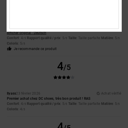
Adrian
9 avril 2026
Achat vérifié
Ces chaussures sont super
Afficher original - Deutsch
Confort
: 4
Rapport qualité / prix
: 5
Taille
: Taille parfaite
Matière
: 5
/5
/5
/5
Coloris
: 5
/5
Je recommande ce produit
4
/5
Ilyass
23 février 2026
Achat vérifié
Premier achat chez DC shoes, très bon produit ! RAS
Confort
: 4
Rapport qualité / prix
: 5
Taille
: Taille parfaite
Matière
: 5
/5
/5
/5
Coloris
: 4
/5
4